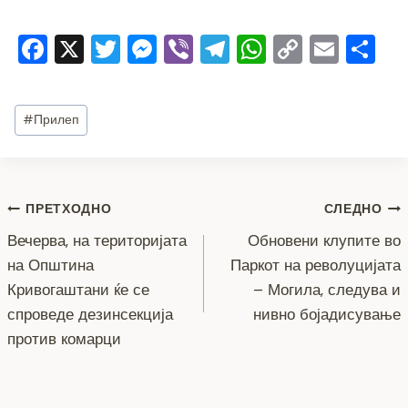
F
X
T
M
Vi
T
W
C
E
S
a
wi
e
b
el
h
o
m
h
c
tt
ss
er
e
at
p
ai
ar
Post
#
Прилеп
e
er
e
gr
s
y
l
e
Tags:
b
n
a
A
Li
o
g
m
p
n
Навигација
ПРЕТХОДНО
СЛЕДНО
o
er
p
k
Вечерва, на територијата
Обновени клупите во
k
на
на Општина
Паркот на револуцијата
напис
Кривогаштани ќе се
– Могила, следува и
спроведе дезинсекција
нивно бојадисување
против комарци