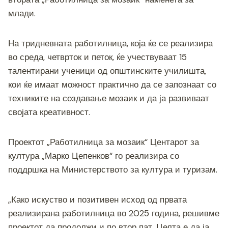
b
n
a
A
Li
млади.
o
g
m
p
n
o
er
p
k
На тридневната работилница, која ќе се реализира
k
во среда, четврток и петок, ќе учествуваат 15
талентирани ученици од општинските училишта,
кои ќе имаат можност практично да се запознаат со
техниките на создавање мозаик и да ја развиваат
својата креативност.
Проектот „Работилница за мозаик“ Центарот за
култура „Марко Цепенков“ го реализира со
поддршка на Министерството за култура и туризам.
„Како искуство и позитивен исход од првата
реализирана работилница во 2025 година, решивме
проектот да продолжи и по втор пат. Целта е да ја