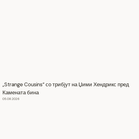
„Strange Cousins“ со трибјут на Џими Хендрикс пред
Камената бина
05.08.2026