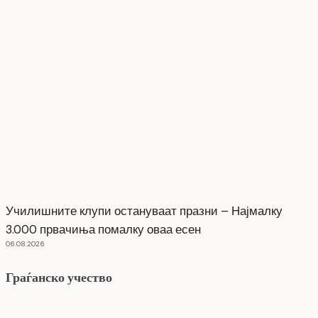
Училишните клупи остануваат празни – Најмалку
3.000 првачиња помалку оваа есен
06.08.2026
Граѓанско учество