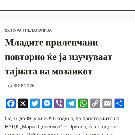
КУЛТУРА
|
ПЕЛАГОНИЈА
Младите прилепчани
повторно ќе ја изучуваат
тајната на мозаикот
16.06.2026
F
X
T
M
Vi
T
W
C
E
S
a
wi
e
b
el
h
o
m
h
Од 17 до 19 јуни 2026 година, во просториите на
c
tt
ss
er
e
at
p
ai
ar
НУЦК „Марко Цепенков“ – Прилеп, ќе се одржи
e
er
e
gr
s
y
l
e
втората „Работилница за мозаик“ наменета за