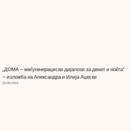
„ДОМА – меѓугенерациски дијалози за денот и ноќта“
– изложба на Александра и Илија Ацески
05.08.2026