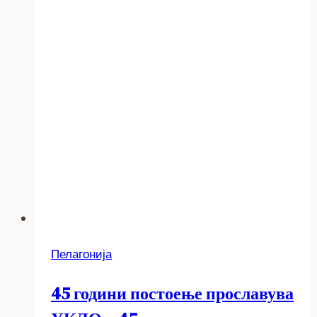
Пелагонија
45 години постоење прославува