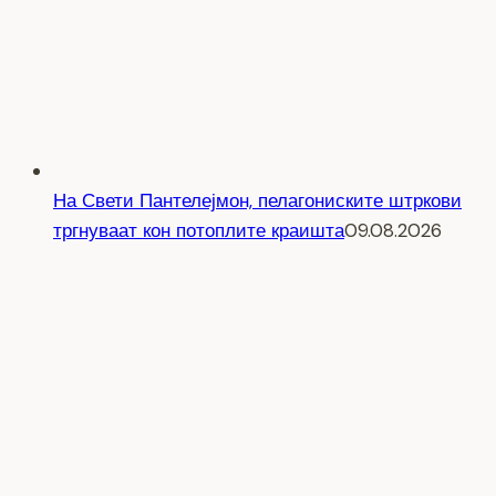
На Свети Пантелејмон, пелагониските штркови
тргнуваат кон потоплите краишта
09.08.2026