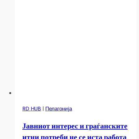
RD HUB
|
Пелагонија
Јавниот интерес и граѓанските
итни потреби не се иста работа