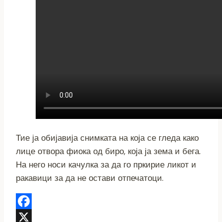
Тие ја обијавија снимката на која се гледа како
лице отвора фиока од биро, која ја зема и бега.
На него носи качулка за да го пркирие ликот и
ракавици за да не остави отпечатоци.
Facebook