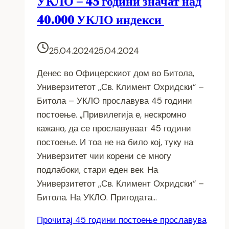
УКЛО – 45 години значат над
40.000 УКЛО индекси
25.04.2024
25.04.2024
Денес во Офицерскиот дом во Битола,
Универзитетот ,,Св. Климент Охридски“ –
Битола – УКЛО прославува 45 години
постоење. „Привилегија е, нескромно
кажано, да се прославуваат 45 години
постоење. И тоа не на било кој, туку на
Универзитет чии корени се многу
подлабоки, стари еден век. На
Универзитетот ,,Св. Климент Охридски“ –
Битола. На УКЛО. Пригодата…
Прочитај
45 години постоење прославува