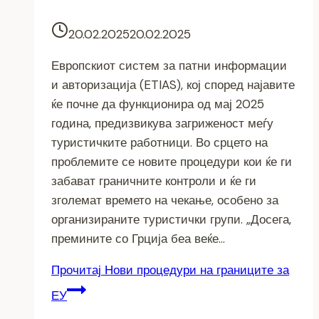
20.02.2025
20.02.2025
Европскиот систем за патни информации
и авторизација (ETIAS), кој според најавите
ќе почне да функционира од мај 2025
година, предизвикува загриженост меѓу
туристичките работници. Во срцето на
проблемите се новите процедури кои ќе ги
забават граничните контроли и ќе ги
зголемат времето на чекање, особено за
организираните туристички групи. „Досега,
премините со Грција беа веќе…
Прочитај
Нови процедури на границите за
ЕУ