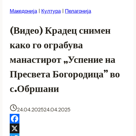
Македонија
|
Култура
|
Пелагонија
(Видео) Крадец снимен
како го ограбува
манастирот „Успение на
Пресвета Богородица” во
с.Обршани
24.04.2025
24.04.2025
Facebook