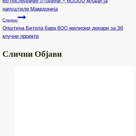
Во последниве 5 години – 60.000 млади ја
напуштиле Македонија
Следно
Општина Битола бара 800 милиони денари за 36
клучни проекти
Слични Објави