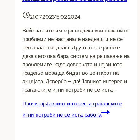
21.07.2023
15.02.2024
Веќе на сите им е јасно дека комплексните
проблеми не настанале наеднаш и не се
решаваат наеднаш. Друго што е јасно е
дека сето ова бара систем на решавање на
проблемите, каде довербата и нејзиното
градење мора да бидат во центарот на
акцијата. Доверба – да! Јавниот интерес и
граѓанските итни потреби не се иста…
Прочитај
Јавниот интерес и граѓанските
итни потреби не се иста работа