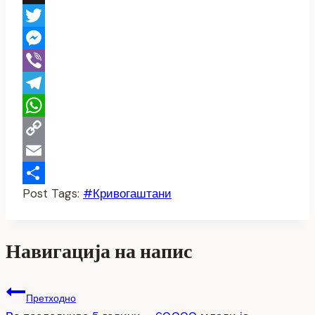
X
Twitter
Messenger
Viber
Telegram
WhatsApp
Copy
Link
Email
Post Tags:
#
Кривогаштани
Share
Навигација на напис
Претходно