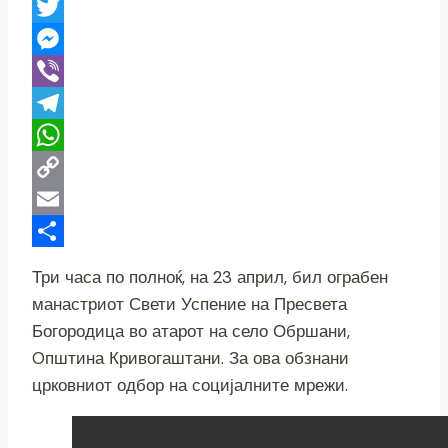
X
Twitter
Messenger
Viber
Telegram
WhatsApp
Copy
Link
Email
Share
Три часа по полноќ, на 23 април, бил ограбен
манастриот Свети Успение на Пресвета
Богородица во атарот на село Обршани,
Oпштина Кривогаштани. За ова обзнани
црковниот одбор на социјалните мрежи.