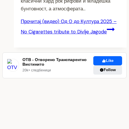
класични хард рок рифови и младешка
бунтовност, а атмосферата…
Прочитај
(видео) Од 0 до Култура 2025 –
No Cigarettes tribute to Divlje Jagode
ОТВ - Отворено Транспарентно
Like
Вистинито
Follow
20k+ следбеници