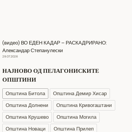
(видео) ВО ЕДЕН КАДАР – РАСКАДРИРАНО:
Александар Степанулески
29.07.2026
НАЈНОВО ОД ПЕЛАГОНИСКИТЕ
ОПШТИНИ
Општина Битола
Општина Демир Хисар
Општина Долнени
Општина Кривогаштани
Општина Крушево
Општина Могила
Интервју со кандидати за Надзорен одбор кои
Општина Новаци
Општина Прилеп
продолжуваат во втора фаза ЈКП Водовод