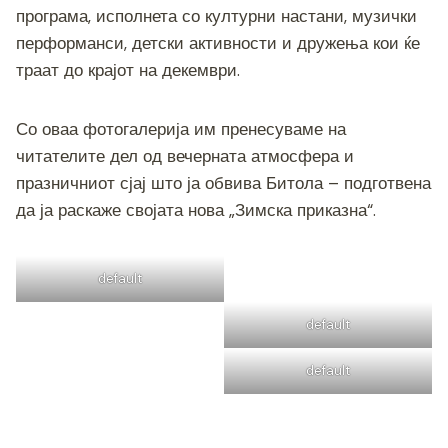
програма, исполнета со културни настани, музички
перформанси, детски активности и дружења кои ќе
траат до крајот на декември.
Со оваа фотогалерија им пренесуваме на
читателите дел од вечерната атмосфера и
празничниот сјај што ја обвива Битола – подготвена
да ја раскаже својата нова „Зимска приказна“.
default
default
default