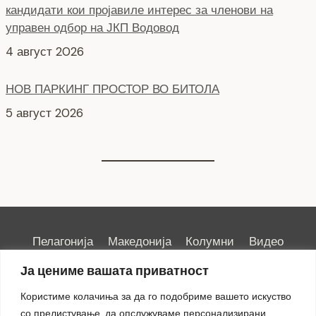
НОВ ПАРКИНГ ПРОСТОР ВО БИТОЛА
5 август 2026
Пелагонија
Македонија
Колумни
Видео
Емисии
Култура
Здравје
Занимливости
Ја цениме вашата приватност
Спорт
ИРИС
Користиме колачиња за да го подобриме вашето искуство
со прелистување, да опслужуваме персонализирани