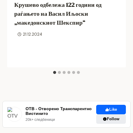
Крушево одбележа 122 години од
раѓањето на Васил Иљоски
„македонскиот Шекспир“
21.12.2024
ОТВ - Отворено Транспарентно
Like
Вистинито
Follow
20k+ следбеници