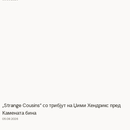
„Strange Cousins“ со трибјут на Џими Хендрикс пред
Камената бина
05.08.2026