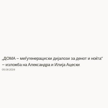
„ДОМА – меѓугенерациски дијалози за денот и ноќта“
– изложба на Александра и Илија Ацески
05.08.2026