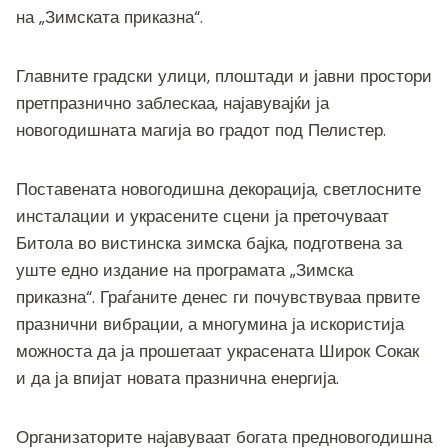
k
на „Зимската приказна“.
Главните градски улици, плоштади и јавни простори
претпразнично заблескаа, најавувајќи ја
новогодишната магија во градот под Пелистер.
Поставената новогодишна декорација, светлосните
инсталации и украсените сцени ја преточуваат
Битола во вистинска зимска бајка, подготвена за
уште едно издание на програмата „Зимска
приказна“. Граѓаните денес ги почувствуваа првите
празнични вибрации, а многумина ја искористија
можноста да ја прошетаат украсената Широк Сокак
и да ја впијат новата празнична енергија.
Организаторите најавуваат богата предновогодишна