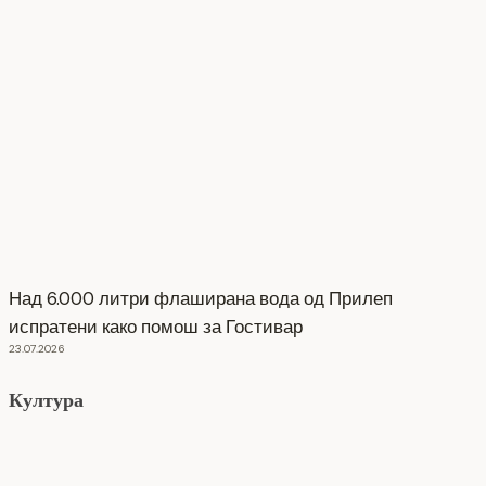
Над 6.000 литри флаширана вода од Прилеп
испратени како помош за Гостивар
23.07.2026
Култура