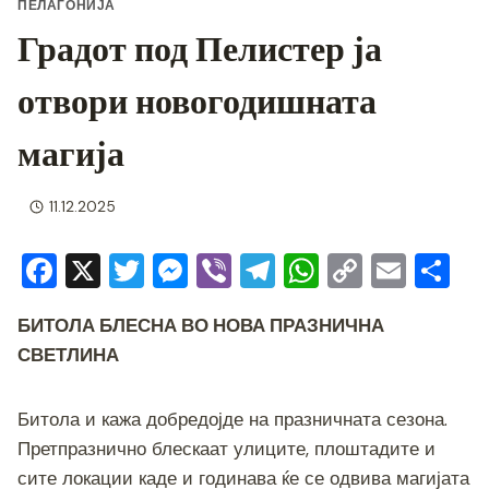
ПЕЛАГОНИЈА
Градот под Пелистер ја
отвори новогодишната
магија
11.12.2025
F
X
T
M
Vi
T
W
C
E
S
a
wi
e
b
el
h
o
m
h
БИТОЛА БЛЕСНА ВО НОВА ПРАЗНИЧНА
c
tt
ss
er
e
at
p
ai
ar
СВЕТЛИНА
e
er
e
gr
s
y
l
e
b
n
a
A
Li
Битола и кажа добредојде на празничната сезона.
o
g
m
p
n
Претпразнично блескаат улиците, плоштадите и
o
er
p
k
сите локации каде и годинава ќе се одвива магијата