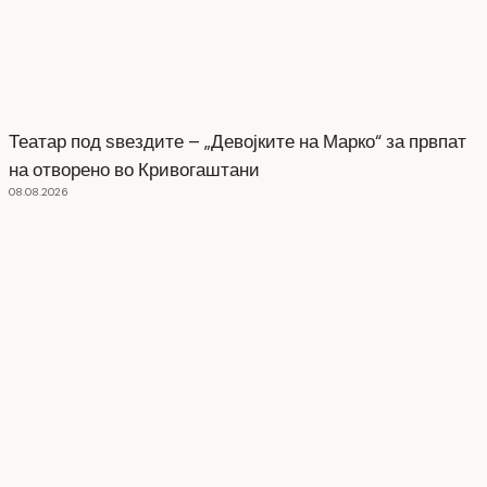
Театар под ѕвездите – „Девојките на Марко“ за првпат
на отворено во Кривогаштани
08.08.2026