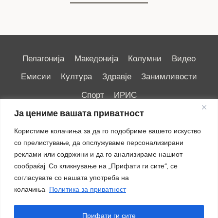
Пелагонија
Македонија
Колумни
Видео
Емисии
Култура
Здравје
Занимливости
Спорт
ИРИС
Ја цениме вашата приватност
Користиме колачиња за да го подобриме вашето искуство
со прелистување, да опслужуваме персонализирани
реклами или содржини и да го анализираме нашиот
Импресум
|
Маркетинг
сообраќај. Со кликнување на „Прифати ги сите“, се
согласувате со нашата употреба на
колачиња.
Политика за приватност
Прифати ги сите