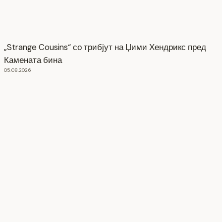
„Strange Cousins“ со трибјут на Џими Хендрикс пред
Камената бина
05.08.2026