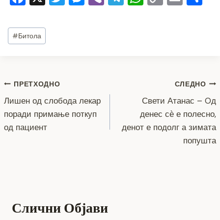
a
wi
e
b
el
h
o
m
h
c
tt
ss
er
e
at
p
ai
ar
Post
#
Битола
e
er
e
gr
s
y
l
e
Tags:
b
n
a
A
Li
o
g
m
p
n
Навигација
ПРЕТХОДНО
СЛЕДНО
o
er
p
k
Лишен од слобода лекар
Свети Атанас – Oд
k
на
поради примање поткуп
денес сѐ е полесно,
напис
од пациент
денот е подолг а зимата
попушта
Слични Објави