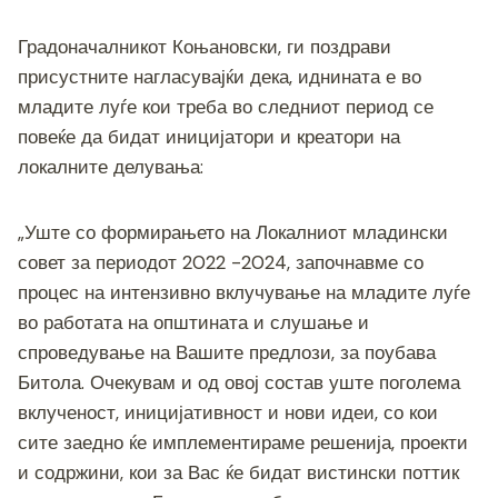
Градоначалникот Коњановски, ги поздрави
присустните нагласувајќи дека, иднината е во
младите луѓе кои треба во следниот период се
повеќе да бидат иницијатори и креатори на
локалните делувања:
„Уште со формирањето на Локалниот младински
совет за периодот 2022 -2024, започнавме со
процес на интензивно вклучување на младите луѓе
во работата на општината и слушање и
спроведување на Вашите предлози, за поубава
Битола. Очекувам и од овој состав уште поголема
вклученост, иницијативност и нови идеи, со кои
сите заедно ќе имплементираме решенија, проекти
и содржини, кои за Вас ќе бидат вистински поттик