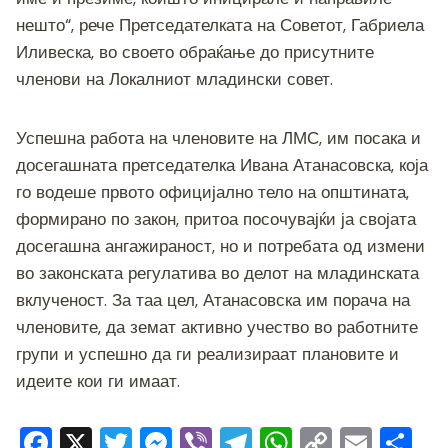
нешто“, рече Претседателката на Советот, Габриела
Иливеска, во своето обраќање до присутните
членови на Локалниот младински совет.
Успешна работа на членовите на ЛМС, им посака и
досегашната претседателка Ивана Атанасовска, која
го водеше првото официјално тело на општината,
формирано по закон, притоа посочувајќи ја својата
досегашна ангажираност, но и потребата од измени
во законската регулатива во делот на младинската
вклученост. За таа цел, Атанасовска им порача на
членовите, да земат активно учество во работните
групи и успешно да ги реализираат плановите и
идеите кои ги имаат.
F
X
T
M
Vi
T
W
C
E
S