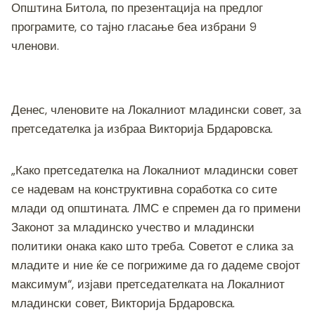
Општина Битола, по презентација на предлог
програмите, со тајно гласање беа избрани 9
членови.
Денес, членовите на Локалниот младински совет, за
претседателка ја избраа Викторија Брдаровска.
„Како претседателка на Локалниот младински совет
се надевам на конструктивна соработка со сите
млади од општината. ЛМС е спремен да го примени
Законот за младинско учество и младински
политики онака како што треба. Советот е слика за
младите и ние ќе се погрижиме да го дадеме својот
максимум“, изјави претседателката на Локалниот
младински совет, Викторија Брдаровска.