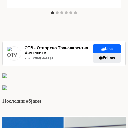
ОТВ - Отворено Транспарентно
Like
Вистинито
Follow
20k+ следбеници
Последни објави