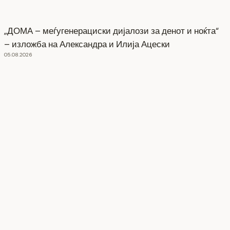
„ДОМА – меѓугенерациски дијалози за денот и ноќта“
– изложба на Александра и Илија Ацески
05.08.2026