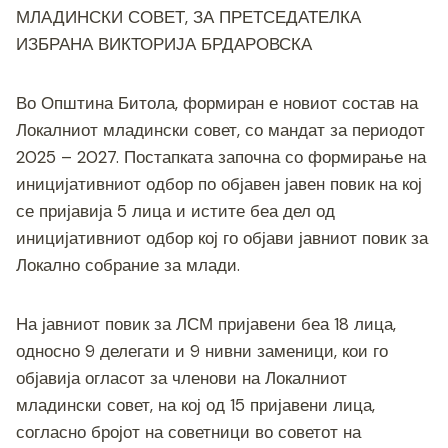
c
tt
ss
er
e
at
p
ai
ar
МЛАДИНСКИ СОВЕТ, ЗА ПРЕТСЕДАТЕЛКА
e
er
e
gr
s
y
l
e
ИЗБРАНА ВИКТОРИЈА БРДАРОВСКА
b
n
a
A
Li
o
g
m
p
n
Во Општина Битола, формиран е новиот состав на
o
er
p
k
Локалниот младински совет, со мандат за периодот
k
2025 – 2027. Постапката започна со формирање на
иницијативниот одбор по објавен јавен повик на кој
се пријавија 5 лица и истите беа дел од
иницијативниот одбор кој го објави јавниот повик за
Локално собрание за млади.
На јавниот повик за ЛСМ пријавени беа 18 лица,
односно 9 делегати и 9 нивни заменици, кои го
објавија огласот за членови на Локалниот
младински совет, на кој од 15 пријавени лица,
согласно бројот на советници во советот на