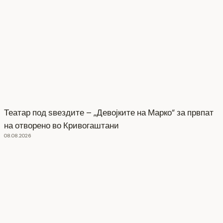
Театар под ѕвездите – „Девојките на Марко“ за првпат
на отворено во Кривогаштани
08.08.2026