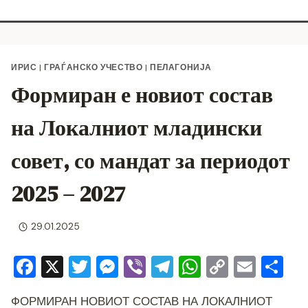
ИРИС
|
ГРАЃАНСКО УЧЕСТВО
|
ПЕЛАГОНИЈА
Формиран е новиот состав
на Локалниот младински
совет, со мандат за периодот
2025 – 2027
29.01.2025
F
X
T
M
Vi
T
W
C
E
S
a
wi
e
b
el
h
o
m
h
ФОРМИРАН НОВИОТ СОСТАВ НА ЛОКАЛНИОТ