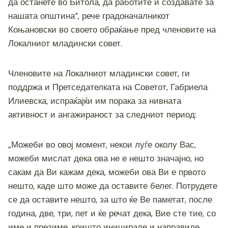
да останете во Битола, да работите и создавате за
нашата општина“, рече градоначалникот
Коњановски во своето обраќање пред членовите на
Локалниот младински совет.
Членовите на Локалниот младински совет, ги
поддржа и Претседателката на Советот, Габриела
Илиевска, испраќајќи им порака за нивната
активност и ангажираност за следниот период:
„Можеби во овој момент, некои луѓе околу Вас,
можеби мислат дека ова не е нешто значајно, но
сакам да Ви кажам дека, можеби ова Ви е првото
нешто, каде што може да оставите белег. Потрудете
се да оставите нешто, за што ќе Ве паметат, после
година, две, три, пет и ќе речат дека, Вие сте тие, со
име и презиме, коишто иницирале и направиле