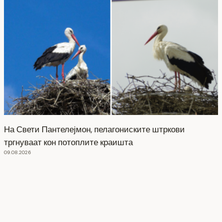
На Свети Пантелејмон, пелагониските штркови
тргнуваат кон потоплите краишта
09.08.2026