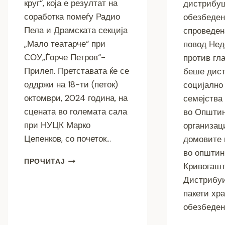
круг“, која е резултат на
дистрибуц
соработка помеѓу Радио
обезбеден
Пела и Драмската секција
спроведен
„Мало театарче“ при
повод Нед
СОУ„Ѓорче Петров“-
против гл
Прилеп. Претставата ќе се
беше дист
оддржи на 18-ти (петок)
социјално
октомври, 2024 година, на
семејства 
сцената во големата сала
во Општин
при НУЦК Марко
организаци
Цепенков, со почеток…
домовите 
во општин
ПРЕМИЕРА
ПРОЧИТАЈ
Кривогашт
НА
Дистрибуи
„МАЃЕПСАН
КРУГ“
пакети хра
–
обезбеде
ПРОЕКТ
ПРОТИВ