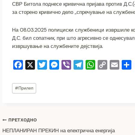
СВР Битола поднесе кривична пријава против Д.С.
c
tt
ss
er
e
at
p
ai
за сторено кривично дело ,,спречување на службен
e
er
e
gr
s
y
l
b
n
a
A
Li
На 08.03.2025 полициски службеници извршиле кон
o
g
m
p
n
Д.С. бил сопатник, при што агресивно се однесува
o
er
p
k
извршување на службените дејствија.
k
F
X
T
M
Vi
T
W
C
E
a
wi
e
b
el
h
o
m
c
tt
ss
er
e
at
p
ai
Post
#
Прилеп
e
er
e
gr
s
y
l
Tags:
b
n
a
A
Li
o
g
m
p
n
o
er
p
k
Навигација
ПРЕТХОДНО
k
НЕПЛАНИРАН ПРЕКИН на електрична енергија
на