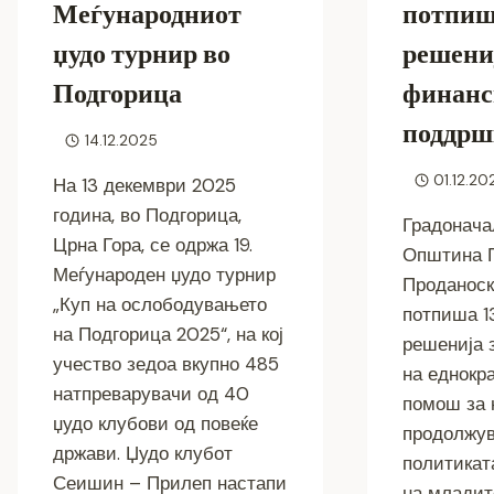
Меѓународниот
потпиш
џудо турнир во
решениј
Подгорица
финанс
поддрш
14.12.2025
01.12.20
На 13 декември 2025
година, во Подгорица,
Градонача
Црна Гора, се одржа 19.
Општина П
Меѓународен џудо турнир
Проданоск
„Куп на ослободувањето
потпиша 1
на Подгорица 2025“, на кој
решенија 
учество зедоа вкупно 485
на еднокр
натпреварувачи од 40
помош за 
џудо клубови од повеќе
продолжува
држави. Џудо клубот
политикат
Сеишин – Прилеп настапи
на младит