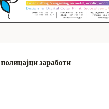
 полицајци заработи
S
h