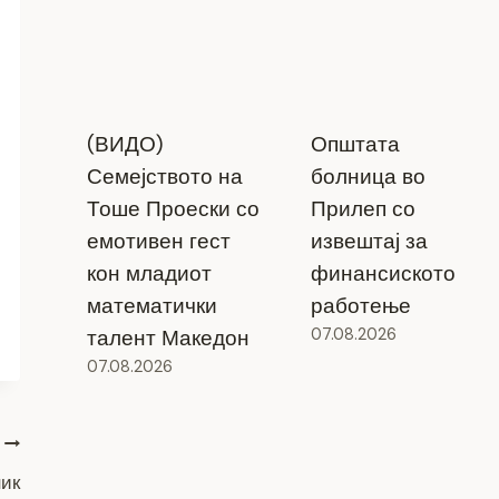
(ВИДО)
Општата
Семејството на
болница во
Тоше Проески со
Прилеп со
емотивен гест
извештај за
кон младиот
финансиското
математички
работење
талент Македон
07.08.2026
07.08.2026
ник