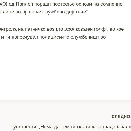
(40) од Прилеп поради постоење основи на сомнение
ar
о лице во вршење службено дејствие“.
e
трола на патничко возило „фолксваген голф“, во кое
л и ги попречувал полициските службеници во
S
h
ar
e
СЛЕДНО
Чупетрески: „Нема да земам плата како градоначал