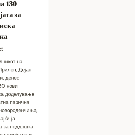
а 130
ата за
иска
ка
25
лникот на
рилеп, Дејан
и, денес
30 нови
за доделување
атна парична
новороденчиња,
јќи ја
а за поддршка
е семејства и