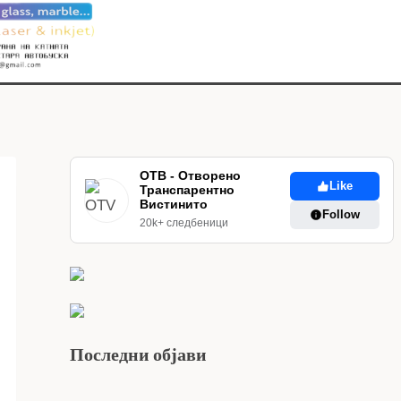
ОТВ - Отворено
Like
Транспарентно
Вистинито
Follow
20k+ следбеници
Последни објави