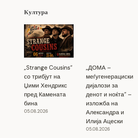
Култура
„Strange Cousins“
„ДОМА –
со трибјут на
меѓугенерациски
Џими Хендрикс
дијалози за
пред Камената
денот и ноќта“ –
бина
изложба на
05.08.2026
Александра и
Илија Ацески
05.08.2026