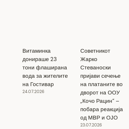
Витаминка
Советникот
донираше 23
Жарко
тони флаширана
Стеваноски
вода за жителите
пријави сечење
на Гостивар
на платаните во
24.07.2026
дворот на ООУ
„Кочо Рацин“ –
побара реакција
од МВР и ОЈО
23.07.2026