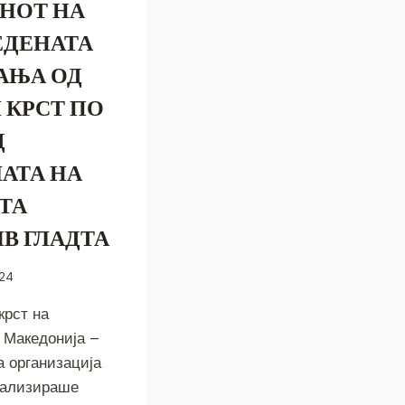
НОТ НА
ЕДЕНАТА
АЊА ОД
 КРСТ ПО
Д
АТА НА
ТА
В ГЛАДТА
024
крст на
 Македонија –
 организација
еализираше