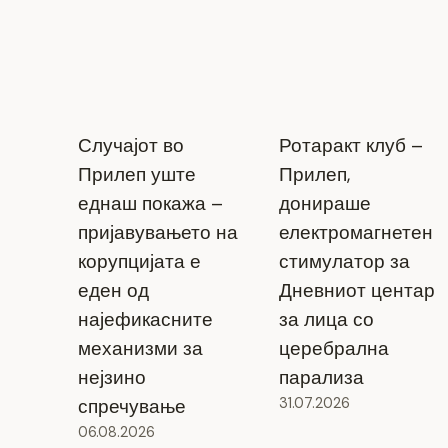
Случајот во
Ротаракт клуб –
Прилеп уште
Прилеп,
еднаш покажа –
донираше
пријавувањето на
електромагнетен
корупцијата е
стимулатор за
еден од
Дневниот центар
најефикасните
за лица со
механизми за
церебрална
нејзино
парализа
спречување
31.07.2026
06.08.2026