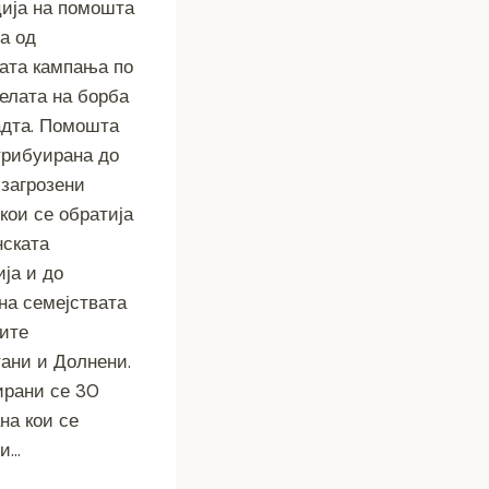
ија на помошта
а од
ата кампања по
елата на борба
адта. Помошта
рибуирана до
 загрозени
кои се обратија
ската
ја и до
на семејствата
ите
ани и Долнени.
рани се 30
на кои се
ни…