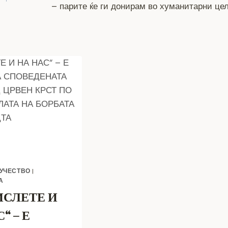
– парите ќе ги донирам во хуманитарни це
 УЧЕСТВО
|
А
СЛЕТЕ И
“ – Е