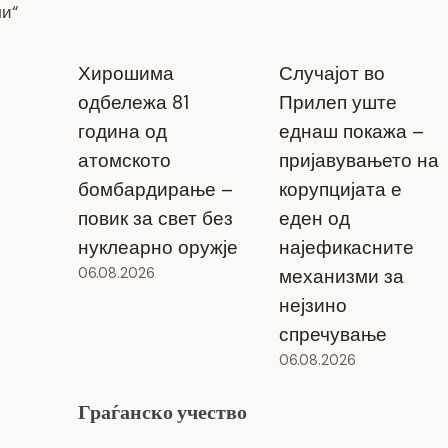
ли“
Хирошима
Случајот во
одбележа 81
Прилеп уште
година од
еднаш покажа –
атомското
пријавувањето на
бомбардирање –
корупцијата е
повик за свет без
еден од
нуклеарно оружје
најефикасните
06.08.2026
механизми за
нејзино
спречување
06.08.2026
Граѓанско учество