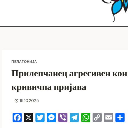
ПЕЛАГОНИЈА
Прилепчанец агресивен кон
кривична пријава
15.10.2025
F
X
T
M
Vi
T
W
C
E
a
wi
e
b
el
h
o
m