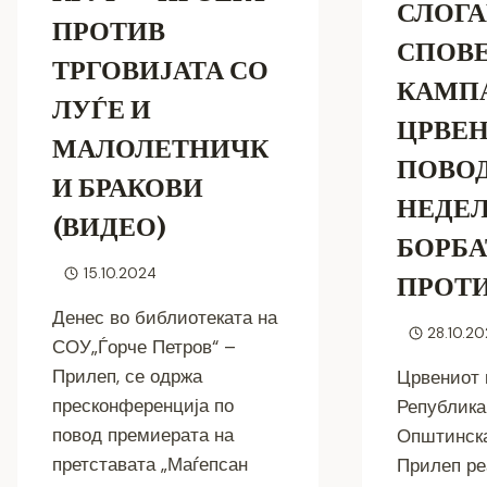
СЛОГА
ПРОТИВ
СПОВ
ТРГОВИЈАТА СО
КАМП
ЛУЃЕ И
ЦРВЕН
МАЛОЛЕТНИЧК
ПОВО
И БРАКОВИ
НЕДЕЛ
(ВИДЕО)
БОРБА
15.10.2024
ПРОТИ
Денес во библиотеката на
28.10.2
СОУ„Ѓорче Петров“ –
Прилеп, се одржа
Црвениот 
пресконференција по
Република
повод премиерата на
Општинска
претставата „Маѓепсан
Прилеп р