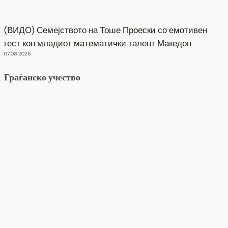
(ВИДО) Семејството на Тоше Проески со емотивен
гест кон младиот математички талент Македон
07.08.2026
Граѓанско учество