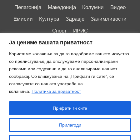
Пелагонија
Македонија
Колумни
Видео
Емисии
Култура
Здравје
Занимливости
Спорт
ИРИС
Ја цениме вашата приватност
Користиме колачиња за да го подобриме вашето искуство
со прелистување, да опслужуваме персонализирани
реклами или содржини и да го анализираме нашиот
Импресум
|
Маркетинг
сообраќај. Со кликнување на „Прифати ги сите“, се
согласувате со нашата употреба на
колачиња.
Политика за приватност
Прифати ги сите
Прилагоди
© 2018 - 2026 ОТВ