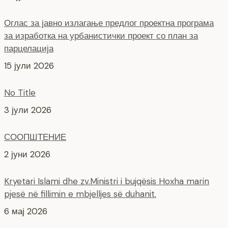
Оглас за јавно излагање предлог проектна програма
за изработка на урбанистички проект со план за
парцелација
15 јули 2026
No Title
3 јули 2026
СООПШТЕНИЕ
2 јуни 2026
Kryetari Islami dhe zv.Ministri i bujqësis Hoxha marin
pjesë në fillimin e mbjelljes së duhanit.
6 мај 2026