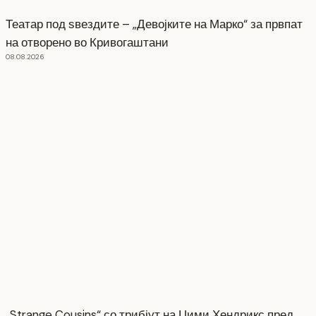
Театар под ѕвездите – „Девојките на Марко“ за првпат
на отворено во Кривогаштани
08.08.2026
„Strange Cousins“ со трибјут на Џими Хендрикс пред