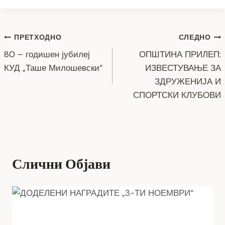
c
tt
ss
er
e
at
p
ai
ar
e
er
e
gr
s
y
l
e
Навигација
b
n
a
A
Li
ПРЕТХОДНО
СЛЕДНО
o
g
m
p
n
80 – годишен јубилеј
ОПШТИНА ПРИЛЕП:
на
КУД „Таше Милошевски“
ИЗВЕСТУВАЊЕ ЗА
o
er
p
k
напис
ЗДРУЖЕНИЈА И
k
СПОРТСКИ КЛУБОВИ
Слични Објави