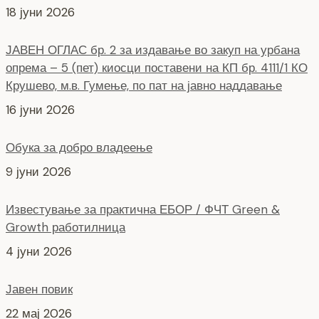
18 јуни 2026
ЈАВЕН ОГЛАС бр. 2 за издавање во закуп на урбана
опрема – 5 (пет) киосци поставени на КП бр. 4111/1 КО
Крушево, м.в. Гумење, по пат на јавно наддавање
16 јуни 2026
Обука за добро владеење
9 јуни 2026
Известување за практична ЕБОР / ФЧТ Green &
Growth работилница
4 јуни 2026
Јавен повик
22 мај 2026