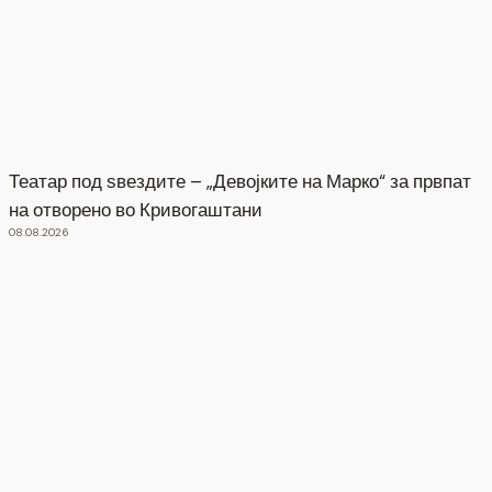
Театар под ѕвездите – „Девојките на Марко“ за првпат
на отворено во Кривогаштани
08.08.2026