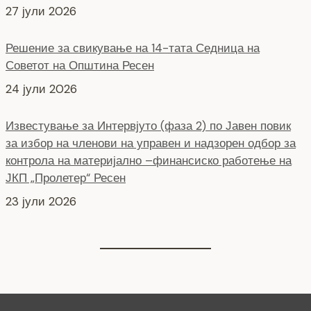
27 јули 2026
Решение за свикување на 14-тата Седница на
Советот на Општина Ресен
24 јули 2026
Известување за Интервјуто (фаза 2) по Јавен повик
за избор на членови на управен и надзорен одбор за
контрола на материјално –финансиско работење на
ЈКП „Пролетер“ Ресен
23 јули 2026