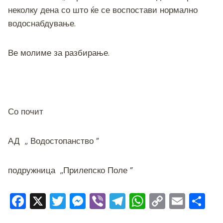
неколку дена со што ќе се воспостави нормално
водоснабдување.
Ве молиме за разбирање.
Со почит
АД ,, Водостопанство ”
подружница ,,Прилепско Поле ”
F
X
T
M
Vi
T
W
C
E
S
a
wi
e
b
el
h
o
m
h