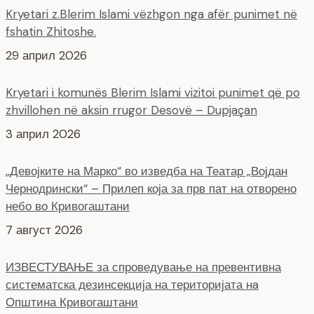
Kryetari z.Blerim Islami vëzhgon nga afër punimet në
fshatin Zhitoshe.
29 април 2026
Kryetari i komunës Blerim Islami vizitoi punimet që po
zhvillohen në aksin rrugor Desovë – Dupjaçan
3 април 2026
„Девојките на Марко“ во изведба на Театар „Војдан
Чернодрински“ – Прилеп која за прв пат на отворено
небо во Кривогаштани
7 август 2026
ИЗВЕСТУВАЊЕ за спроведување на превентивна
систематска дезинсекција на територијата нa
Општина Кривогаштани