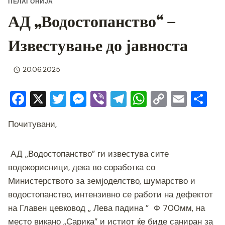
ПЕЛАГОНИЈА
АД „Водостопанство“ –
Известување до јавноста
20.06.2025
F
X
T
M
Vi
T
W
C
E
S
a
wi
e
b
el
h
o
m
h
Почитувани,
c
tt
ss
er
e
at
p
ai
ar
e
er
e
gr
s
y
l
e
АД ,,Водостопанство” ги известува сите
b
n
a
A
Li
водокорисници, дека во соработка со
o
g
m
p
n
Министерството за земјоделство, шумарство и
o
er
p
k
водостопанство, интензивно се работи на дефектот
k
на Главен цевковод ,, Лева падина ” Ф 700мм, на
место викано ,,Сарика” и истиот ќе биде саниран за