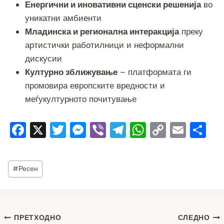
Енергични и иновативни сценски решенија
во
уникатни амбиенти
Младинска и регионална интеракција
преку
артистички работилници и неформални
дискусии
Културно зближување
– платформата ги
промовира европските вредности и
меѓукултурното почитување
F
X
T
M
Vi
T
W
C
E
S
a
wi
e
b
el
h
o
m
h
c
tt
ss
er
e
at
p
ai
ar
Post
#
Ресен
e
er
e
gr
s
y
l
e
Tags:
b
n
a
A
Li
o
g
m
p
n
Навигација
ПРЕТХОДНО
СЛЕДНО