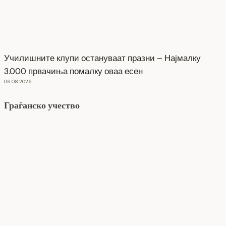
Училишните клупи остануваат празни – Најмалку
3.000 првачиња помалку оваа есен
06.08.2026
Граѓанско учество