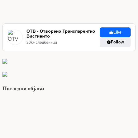
ОТВ - Отворено Транспарентно
Like
Вистинито
Follow
20k+ следбеници
Последни објави