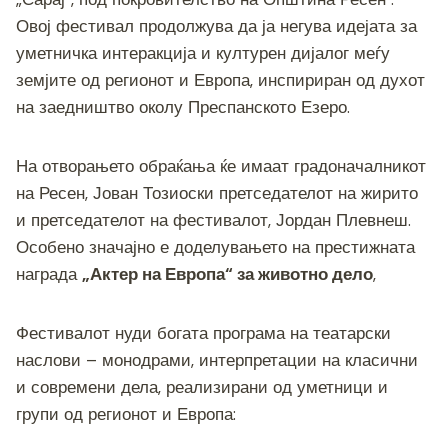
b
n
a
A
Li
Овој фестивал продолжува да ја негува идејата за
o
g
m
p
n
уметничка интеракција и културен дијалог меѓу
o
er
p
k
земјите од регионот и Европа, инспириран од духот
на заедништво околу Преспанското Езеро.
k
На отворањето обраќања ќе имаат градоначалникот
на Ресен, Јован Тозиоски претседателот на жирито
и претседателот на фестивалот, Јордан Плевнеш.
Особено значајно е доделувањето на престижната
награда
„Актер на Европа“ за животно дело
,
Фестивалот нуди богата програма на театарски
наслови – монодрами, интерпретации на класични
и современи дела, реализирани од уметници и
групи од регионот и Европа: