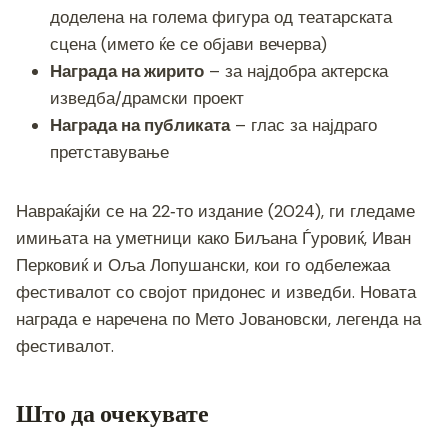
доделена на голема фигура од театарската
сцена (името ќе се објави вечерва)
Награда на жирито
– за најдобра актерска
изведба/драмски проект
Награда на публиката
– глас за најдраго
претставување
Навраќајќи се на 22‑то издание (2024), ги гледаме
имињата на уметници како Биљана Ѓуровиќ, Иван
Перковиќ и Оља Лопушански, кои го одбележаа
фестивалот со својот придонес и изведби. Новата
награда е наречена по Мето Јовановски, легенда на
фестивалот.
Што да очекувате