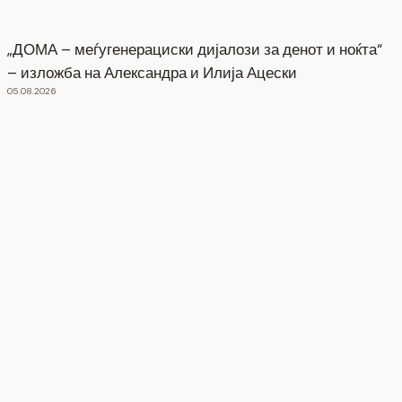
„ДОМА – меѓугенерациски дијалози за денот и ноќта“
– изложба на Александра и Илија Ацески
05.08.2026