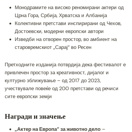
Монодрамите на високо реномирани актери од
Црна Гора, Србија, Хрватска и Албанија
Колективни претстави инспирирани од Чехов,
Достоевски, модерни европски автори
Изведби на отворен простор, во амбиент на
старовремскиот „Сарај“ во Ресен
Претходните изданија потврдија дека фестивалот е
привлечен простор за креативност, дијалог и
културно зближување – од 2017 до 2023,
учествувале повеќе од 200 претстави од речиси
сите европски земји
Награди и значење
„Актер на Европа“ за животно дело
–