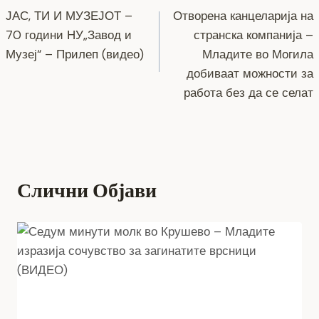
o
er
p
k
ЈАС, ТИ И МУЗЕЈОТ –
Отворена канцеларија на
k
на
70 години НУ„Завод и
странска компанија –
напис
Музеј“ – Прилеп (видео)
Младите во Могила
добиваат можности за
работа без да се селат
Слични Објави