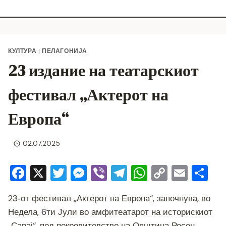
КУЛТУРА
|
ПЕЛАГОНИЈА
23 издание на театарскиот
фестивал „Актерот на
Европа“
02.07.2025
F
X
T
M
Vi
T
W
C
E
S
a
wi
e
b
el
h
o
m
h
23‑от фестивал „Актерот на Европа“, започнува, во
c
tt
ss
er
e
at
p
ai
ar
Недела, 6ти Јули во амфитеатарот на историскиот
e
er
e
gr
s
y
l
e
„Сарај“, под покровителство на Општина Ресен .