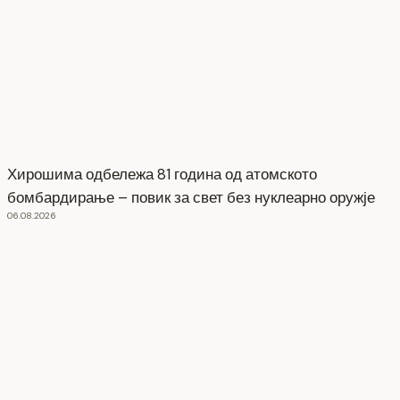
Хирошима одбележа 81 година од атомското
бомбардирање – повик за свет без нуклеарно оружје
06.08.2026