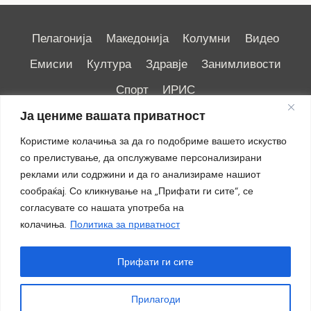
Пелагонија
Македонија
Колумни
Видео
Емисии
Култура
Здравје
Занимливости
Спорт
ИРИС
Ја цениме вашата приватност
Користиме колачиња за да го подобриме вашето искуство
со прелистување, да опслужуваме персонализирани
реклами или содржини и да го анализираме нашиот
Импресум
|
Маркетинг
сообраќај. Со кликнување на „Прифати ги сите“, се
согласувате со нашата употреба на
колачиња.
Политика за приватност
Прифати ги сите
Прилагоди