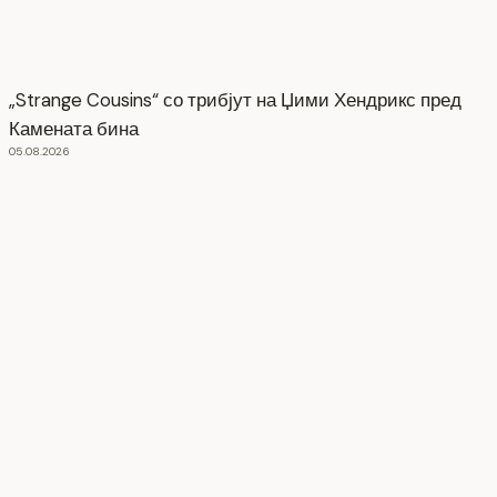
„Strange Cousins“ со трибјут на Џими Хендрикс пред
Камената бина
05.08.2026