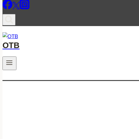
ОТВ
.