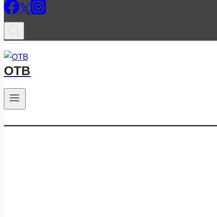
ОТВ
.