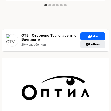
ОТВ - Отворено Транспарентно
Like
Вистинито
Follow
20k+ следбеници