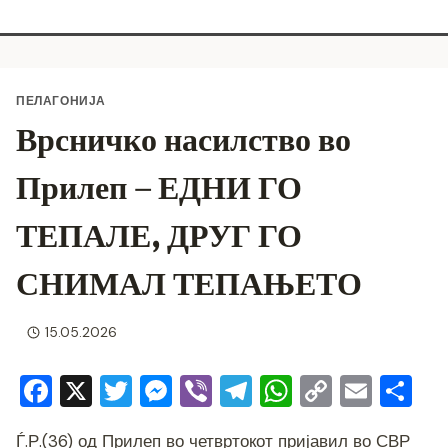
ПЕЛАГОНИЈА
Врсничко насилство во
Прилеп – ЕДНИ ГО
ТЕПАЛЕ, ДРУГ ГО
СНИМАЛ ТЕПАЊЕТО
15.05.2026
F
X
T
M
Vi
T
W
C
E
S
a
wi
e
b
el
h
o
m
h
Ѓ.Р.(36) од Прилеп во четвртокот пријавил во СВР