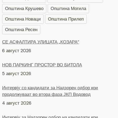
Општина Крушево
Општина Могила
Општина Новаци
Општина Прилеп
СЕ АСФАЛТИРА УЛИЦАТА „КОЗАРА“
6 август 2026
Општина Ресен
НОВ ПАРКИНГ ПРОСТОР ВО БИТОЛА
5 август 2026
Интервју со кандидати за Надзорен одбор кои
продолжуваат во втора фаза ЈКП Водовод
4 август 2026
Интервју за Надзорен одбор на кандидати кои
продолжуваат во втора фаза КЈП Нискоградба
4 август 2026