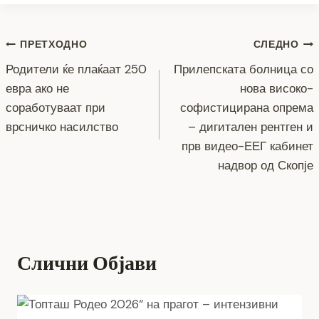
b
n
a
A
Li
o
g
m
p
n
Навигација
ПРЕТХОДНО
СЛЕДНО
o
er
p
k
Родители ќе плаќаат 250
Прилепската болница со
k
на
евра ако не
нова високо-
напис
соработуваат при
софистицирана опрема
врсничко насилство
– дигитален рентген и
прв видео-ЕЕГ кабинет
надвор од Скопје
Слични Објави