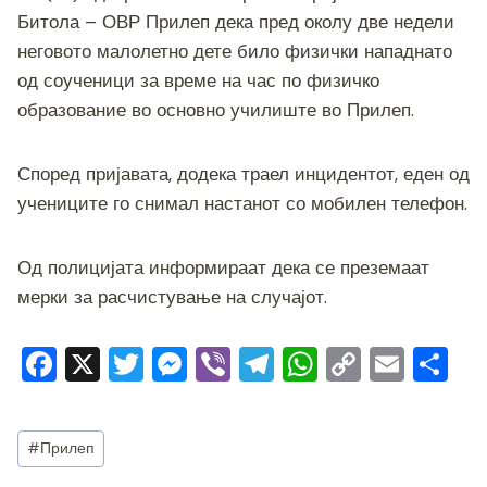
c
tt
ss
er
e
at
p
ai
ar
Битола – ОВР Прилеп дека пред околу две недели
e
er
e
gr
s
y
l
e
неговото малолетно дете било физички нападнато
b
n
a
A
Li
од соученици за време на час по физичко
o
g
m
p
n
образование во основно училиште во Прилеп.
o
er
p
k
k
Според пријавата, додека траел инцидентот, еден од
учениците го снимал настанот со мобилен телефон.
Од полицијата информираат дека се преземаат
мерки за расчистување на случајот.
F
X
T
M
Vi
T
W
C
E
S
a
wi
e
b
el
h
o
m
h
c
tt
ss
er
e
at
p
ai
ar
Post
#
Прилеп
e
er
e
gr
s
y
l
e
Tags: