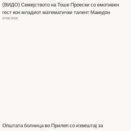
(ВИДО) Семејството на Тоше Проески со емотивен
гест кон младиот математички талент Македон
07.08.2026
Општата болница во Прилеп со извештај за