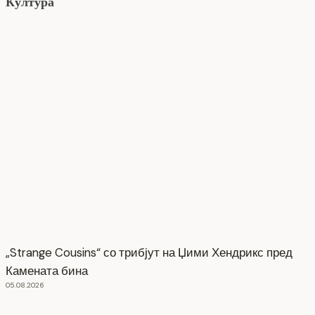
Култура
„Strange Cousins“ со трибјут на Џими Хендрикс пред
Камената бина
05.08.2026