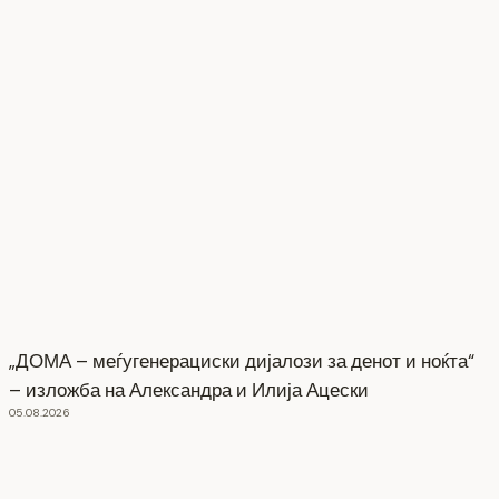
„ДОМА – меѓугенерациски дијалози за денот и ноќта“
– изложба на Александра и Илија Ацески
05.08.2026