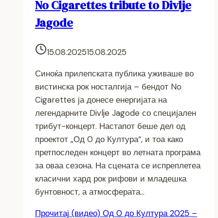
No Cigarettes tribute to Divlje
Jagode
15.08.2025
15.08.2025
Синоќа прилепската публика уживаше во
вистинска рок носталгија – бендот No
Cigarettes ја донесе енергијата на
легендарните Divlje Jagode со специјален
трибут-концерт. Настапот беше дел од
проектот „Од 0 до Култура“, и тоа како
претпоследен концерт во летната програма
за оваа сезона. На сцената се испреплетеа
класични хард рок рифови и младешка
бунтовност, а атмосферата…
Прочитај
(видео) Од 0 до Култура 2025 –