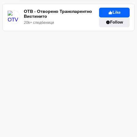
ОТВ - Отворено Транспарентно
Like
Вистинито
Follow
20k+ следбеници