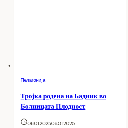
Пелагонија
Тројка родена на Бадник во
Болницата Плодност
06.01.2025
06.01.2025