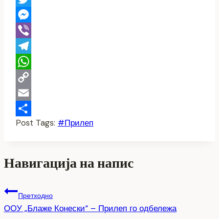
Twitter
Messenger
Viber
Telegram
WhatsApp
Copy
Link
Email
Post Tags:
#
Прилеп
Share
Навигација на напис
Претходно
ООУ „Блаже Конески“ – Прилеп го одбележа