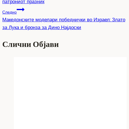
патрониот празник
Следно
Македонските моделари победнички во Израел: Злато
за Лука и бронза за Дино Најдоски
Слични Објави