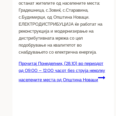
останат жителите од населените места:
Градешница, с.Зовиќ, с.Старавина,
с.Будимирци, од Општина Новаци.
ЕЛЕКТРОДИСТРИБУЦИЈА ќе работат на
реконструкција и модeрнизирање на
дистрибутивната мрежа со цел
подобрување на квалитетот во
снабдувањето со електрична енергија.
Прочитај
Понеделник, (28.10) во периодот
од 09:00 – 12:00 часот без струја неколку
населените места од Општина Новаци