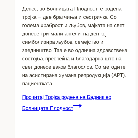
Денес, во Болницата Плодност, е родена
тројка – две братчиња и сестричка. Со
голема храброст и љубов, мајката на свет
донесе три мали ангели, на ден кој
симболизира љубов, семејство и
заедништво. Таа е во одлична здравствена
состојба, пресреќна и благодарна што на
свет донесе ваков благослов. Со методите
на асистирана хумана репродукција (АРТ),
пациентката…
Прочитај
Тројка родена на Бадник во
Болницата Плодност