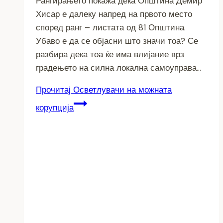
Рангирањето покажа дека Општина Демир
Хисар е далеку напред на првото место
според ранг – листата од 81 Општина.
Убаво е да се објасни што значи тоа? Се
разбира дека тоа ќе има влијание врз
градењето на силна локална самоуправа…
Прочитај
Осветлувачи на можната
корупција