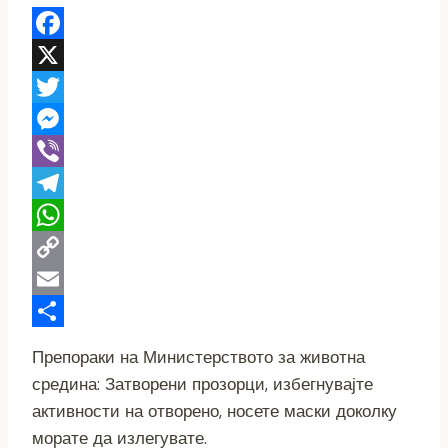
Facebook
X
Twitter
Messenger
Viber
Telegram
WhatsApp
Copy
Link
Email
Share
Препораки на Министерството за животна
средина: Затворени прозорци, избегнувајте
активности на отворено, носете маски доколку
морате да излегувате.