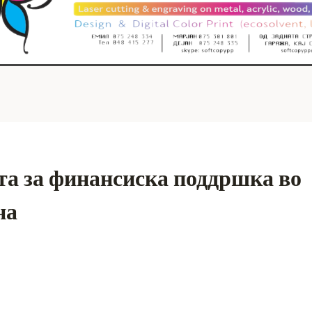
та за финансиска поддршка во
на
S
h