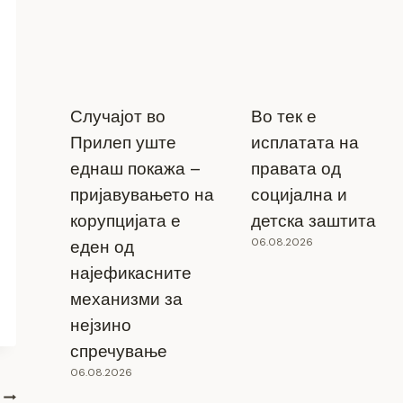
Случајот во
Во тек е
Прилеп уште
исплатата на
еднаш покажа –
правата од
пријавувањето на
социјална и
корупцијата е
детска заштита
06.08.2026
еден од
најефикасните
механизми за
нејзино
спречување
06.08.2026