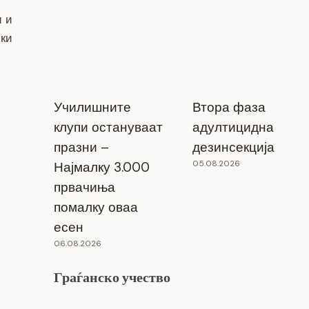
и и
ки
Училишните
Втора фаза
клупи остануваат
адултицидна
празни –
дезинсекција
05.08.2026
Најмалку 3.000
првачиња
помалку оваа
есен
06.08.2026
Граѓанско учество