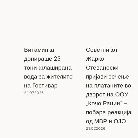
Витаминка
Советникот
донираше 23
Жарко
тони флаширана
Стеваноски
вода за жителите
пријави сечење
на Гостивар
на платаните во
24.07.2026
дворот на ООУ
„Кочо Рацин“ –
побара реакција
од МВР и ОЈО
23.07.2026