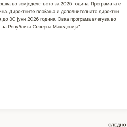
ршка во земјоделството за 2025 година. Програмата е
ar
дина. Директните плаќања и дополнителните директни
e
а до 30 јуни 2026 година. Оваа програма влегува во
 на Република Северна Македонија“.
S
h
ar
e
СЛЕДНО