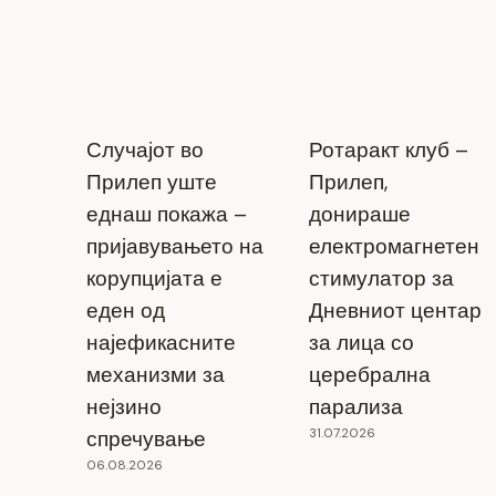
Претпазливост покрај реките и
Случајот во
Ротаракт клуб –
суводолите!
Прилеп уште
Прилеп,
еднаш покажа –
донираше
26.01.2026
пријавувањето на
електромагнетен
корупцијата е
стимулатор за
еден од
Дневниот центар
најефикасните
за лица со
механизми за
церебрална
нејзино
парализа
31.07.2026
спречување
06.08.2026