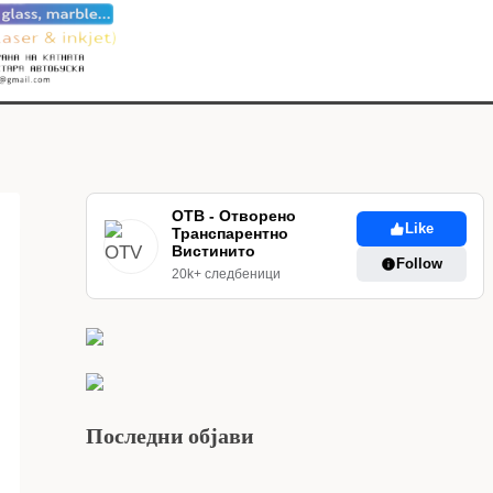
ОТВ - Отворено
Like
Транспарентно
Вистинито
Follow
20k+ следбеници
Последни објави