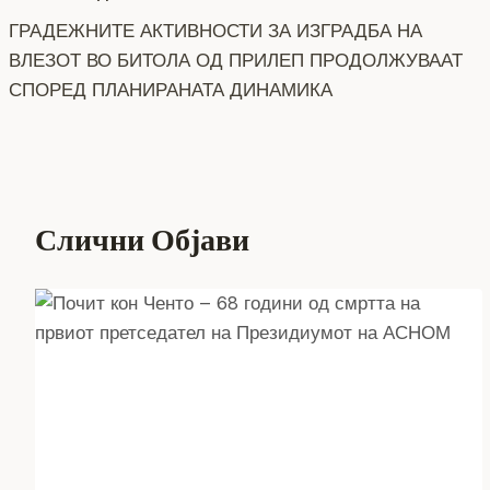
o
g
m
p
n
ГРАДЕЖНИТЕ АКТИВНОСТИ ЗА ИЗГРАДБА НА
на
o
er
p
k
ВЛЕЗОТ ВО БИТОЛА ОД ПРИЛЕП ПРОДОЛЖУВААТ
напис
СПОРЕД ПЛАНИРАНАТА ДИНАМИКА
k
Слични Објави