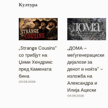
Култура
„Strange Cousins“
„ДОМА –
со трибјут на
меѓугенерациски
Џими Хендрикс
дијалози за
пред Камената
денот и ноќта“ –
бина
изложба на
05.08.2026
Александра и
Илија Ацески
05.08.2026