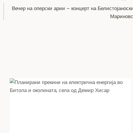
Вечер на оперски арии – концерт на Белистојаноск
Мариновс