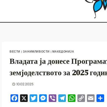
ВЕСТИ
|
ЗАНИМЛИВОСТИ
|
МАКЕДОНИЈА
Владата ја донесе Програма
земјоделството за 2025 годи
10.02.2025
F
X
T
M
Vi
T
W
C
E
a
wi
e
b
el
h
o
m