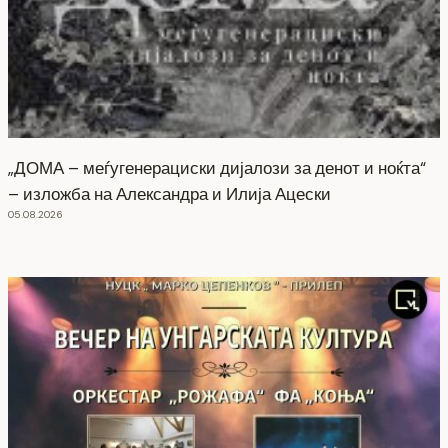
„ДОМА – меѓугенерациски дијалози за денот и ноќта“
– изложба на Александра и Илија Ацески
05.08.2026