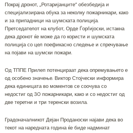
Покрај дронот, „Ротаријанците“ обезбедија и
специјализирана обука за неколку пожарникари, како
и за припадници на шумската полиција.
Претседателот на клубот, Орде Ѓорѓијоски, истакна
дека дронот ќе може да го користи и шумската
полиција со цел поефикасно следење и спречување
на појави на шумски пожари.
Од ТППЕ Прилеп потенцираат дека опремувањето е
од особено значење. Виктор Стојчески информира
дека единицата во моментов се соочува со
недостиг од 30 пожарникари, како и со недостиг од
две теретни и три теренски возила.
Градоначалникот Дејан Проданоски најави дека во
текот на наредната година ќе биде надминат