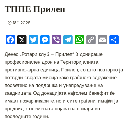
ТППЕ Прилеп
18.11.2025
F
X
T
M
Vi
T
W
C
E
S
a
wi
e
b
el
h
o
m
h
Денес „Ротари клуб – Прилеп“ ѝ донираше
c
tt
ss
er
e
at
p
ai
ar
професионален дрон на Територијалната
e
er
e
gr
s
y
l
e
противпожарна единица Прилеп, со што повторно ја
b
n
a
A
Li
потврди својата мисија како граѓанско здружение
o
g
m
p
n
посветено на поддршка и унапредување на
o
er
p
k
заедницата. Од донацијата најголем бенефит ќе
имаат пожарникарите, но и сите граѓани, имајќи ја
k
предвид зголемената појава на пожари во
последните години.