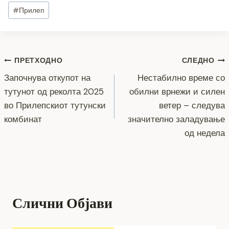
c
tt
ss
er
e
at
p
ai
ar
Post
#
Прилеп
e
er
e
gr
s
y
l
e
Tags:
b
n
a
A
Li
o
g
m
p
n
Навигација
ПРЕТХОДНО
СЛЕДНО
o
er
p
k
Започнува откупот на
Нестабилно време со
k
на
тутунот од реколта 2025
обилни врнежи и силен
напис
во Прилепскиот тутунски
ветер – следува
комбинат
значително заладување
од недела
Слични Објави