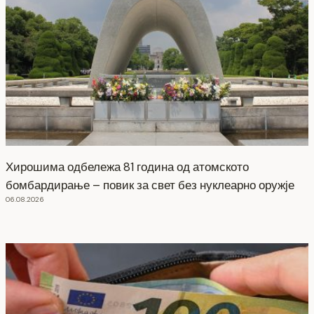
Хирошима одбележа 81 година од атомското
бомбардирање – повик за свет без нуклеарно оружје
06.08.2026