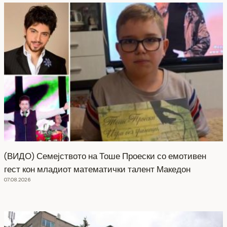
(ВИДО) Семејството на Тоше Проески со емотивен
гест кон младиот математички талент Македон
07.08.2026