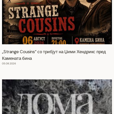
„Strange Cousins“ со трибјут на Џими Хендрикс пред
Камената бина
05.08.2026