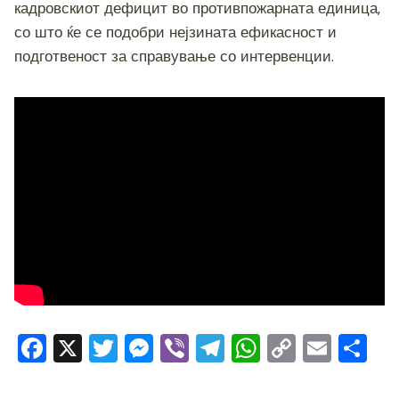
кадровскиот дефицит во противпожарната единица,
со што ќе се подобри нејзината ефикасност и
подготвеност за справување со интервенции.
F
X
T
M
Vi
T
W
C
E
S
a
wi
e
b
el
h
o
m
h