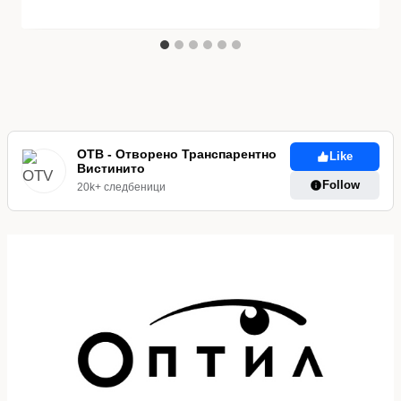
ОТВ - Отворено Транспарентно
Like
Вистинито
Follow
20k+ следбеници