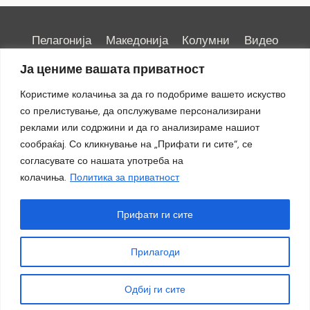
Пелагонија
Македонија
Колумни
Видео
Емисии
Култура
Здравје
Занимливости
Ја цениме вашата приватност
Спорт
ИРИС
Користиме колачиња за да го подобриме вашето искуство
со прелистување, да опслужуваме персонализирани
реклами или содржини и да го анализираме нашиот
сообраќај. Со кликнување на „Прифати ги сите“, се
Импресум
|
Маркетинг
согласувате со нашата употреба на
колачиња.
Политика за приватност
Прифати ги сите
Прилагоди
© 2018 - 2026 ОТВ
Одбиј ги сите