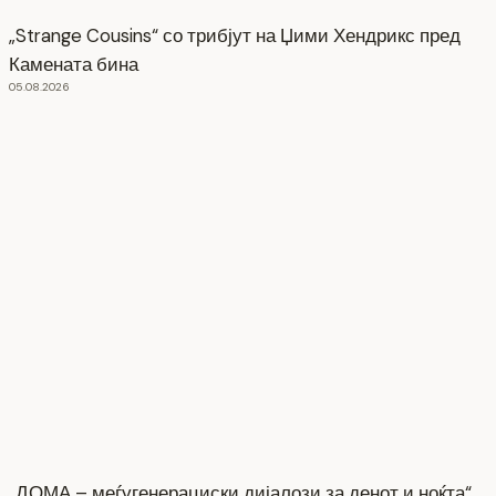
„Strange Cousins“ со трибјут на Џими Хендрикс пред
Камената бина
05.08.2026
„ДОМА – меѓугенерациски дијалози за денот и ноќта“