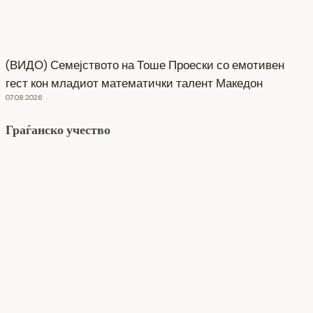
(ВИДО) Семејството на Тоше Проески со емотивен
гест кон младиот математички талент Македон
07.08.2026
Граѓанско учество