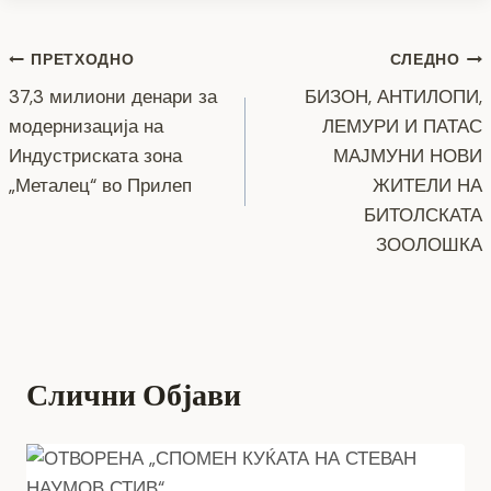
c
tt
ss
er
e
at
p
ai
ar
e
er
e
gr
s
y
l
e
Навигација
b
n
a
A
Li
ПРЕТХОДНО
СЛЕДНО
o
g
m
p
n
37,3 милиони денари за
БИЗОН, АНТИЛОПИ,
на
модернизација на
ЛЕМУРИ И ПАТАС
o
er
p
k
напис
Индустриската зона
МАЈМУНИ НОВИ
k
„Металец“ во Прилеп
ЖИТЕЛИ НА
БИТОЛСКАТА
ЗООЛОШКА
Слични Објави