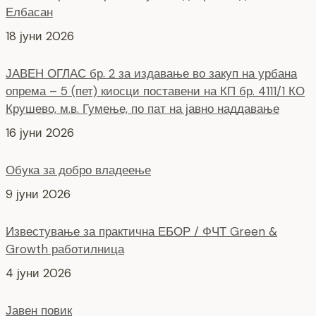
Елбасан
18 јуни 2026
ЈАВЕН ОГЛАС бр. 2 за издавање во закуп на урбана
опрема – 5 (пет) киосци поставени на КП бр. 4111/1 КО
Крушево, м.в. Гумење, по пат на јавно наддавање
16 јуни 2026
Обука за добро владеење
9 јуни 2026
Известување за практична ЕБОР / ФЧТ Green &
Growth работилница
4 јуни 2026
Јавен повик