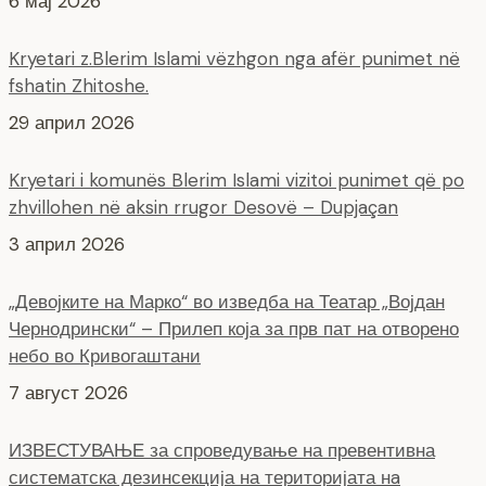
6 мај 2026
Kryetari z.Blerim Islami vëzhgon nga afër punimet në
fshatin Zhitoshe.
29 април 2026
Kryetari i komunës Blerim Islami vizitoi punimet që po
zhvillohen në aksin rrugor Desovë – Dupjaçan
3 април 2026
„Девојките на Марко“ во изведба на Театар „Војдан
Чернодрински“ – Прилеп која за прв пат на отворено
небо во Кривогаштани
7 август 2026
ИЗВЕСТУВАЊЕ за спроведување на превентивна
систематска дезинсекција на територијата нa