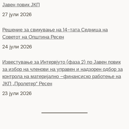
Јавен повик ЈКП
27 јули 2026
Решение за свикување на 14-тата Седница на
Советот на Општина Ресен
24 јули 2026
Известување за Интервјуто (фаза 2) по Јавен повик
за избор на членови на управен и надзорен одбор за
контрола на материјално –финансиско работење на
ЈКП „Пролетер“ Ресен
23 јули 2026