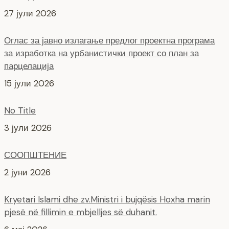
27 јули 2026
Оглас за јавно излагање предлог проектна програма
за изработка на урбанистички проект со план за
парцелација
15 јули 2026
No Title
3 јули 2026
СООПШТЕНИЕ
2 јуни 2026
Kryetari Islami dhe zv.Ministri i bujqësis Hoxha marin
pjesë në fillimin e mbjelljes së duhanit.