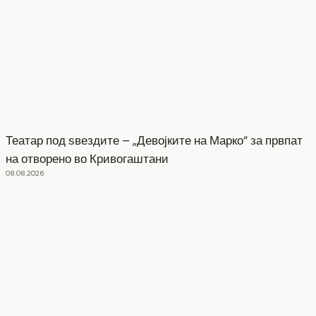
Театар под ѕвездите – „Девојките на Марко“ за првпат
на отворено во Кривогаштани
08.08.2026