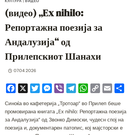
КУЛТУРА
|
ВИДЕО
(видео) „Ex nihilo:
Репортажна поезија за
Андалузија“ од
Прилепскиот Шанахи
07.04.2026
F
X
T
M
Vi
T
W
C
E
S
a
wi
e
b
el
h
o
m
h
Синоќа во кафетерија „Тротоар“ во Прилеп беше
c
tt
ss
er
e
at
p
ai
ar
промовирана книгата „Ex nihilo: Репортажна поезија
e
er
e
gr
s
y
l
e
за Андалузија“ од Звонко Димоски, чудесн спој на
b
n
a
A
Li
поезија и, документарен патопис, кој мајсторски е