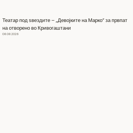
Театар под ѕвездите – „Девојките на Марко“ за првпат
на отворено во Кривогаштани
08.08.2026