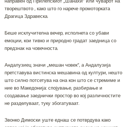
o
g
m
p
n
направен од Прилепскиот „Шанахи“ или чуварот на
o
er
p
k
творештвото , како што го нарече промоторката
Драгица Здравеска.
k
Беше исклучителна вечер, исполнета со убави
емоции, кои тивко и природно градат заедница со
предзнак на човечноста.
Андалузиец значи „мешан човек“, а Андалузија
претставува вистинска мешавина од култури, нешто
што силно потсетува на она кон што се стремиме и
ние во Македонија: спојување, разбирање и
создавање заеднички простор во кој различностите
не разделуваат, туку збогатуваат.
Звонко Димоски уште еднаш се потврдува како