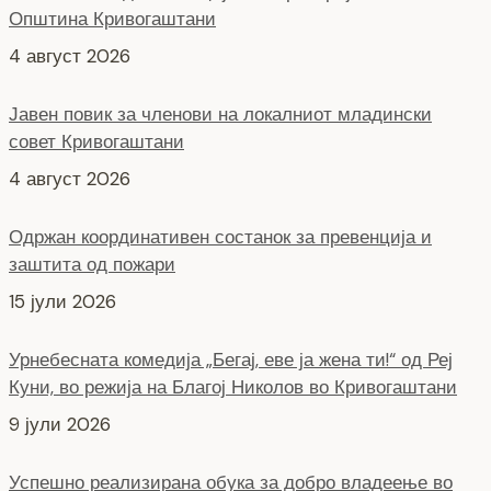
Општина Кривогаштани
4 август 2026
Јавен повик за членови на локалниот младински
совет Кривогаштани
4 август 2026
Одржан координативен состанок за превенција и
заштита од пожари
15 јули 2026
Урнебесната комедија „Бегај, еве ја жена ти!“ од Реј
Куни, во режија на Благој Николов во Кривогаштани
9 јули 2026
Успешно реализирана обука за добро владеење во