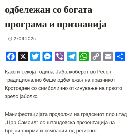
одбележан со богата
програма и признанија
27.09.2025
F
X
T
M
Vi
T
W
C
E
S
a
wi
e
b
el
h
o
m
h
Како и секоја година, Јаболкоберот во Ресен
c
tt
ss
er
e
at
p
ai
ar
традиционално беше одбележан на празникот
e
er
e
gr
s
y
l
e
Крстовден со симболично откинување на првото
b
n
a
A
Li
зрело јаболко.
o
g
m
p
n
o
er
p
k
Манифестацијата продолжи на градскиот плоштад
k
„Цар Самоил“ со штандовска презентација на
бројни фирми и компании од регионот.