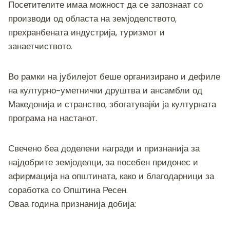
Посетителите имаа можност да се запознаат со
производи од областа на земјоделството,
прехранбената индустрија, туризмот и
занаетчиството.
Во рамки на јубилејот беше организирано и дефиле
на културно-уметнички друштва и ансамбли од
Македонија и странство, збогатувајќи ја културната
програма на настанот.
Свечено беа доделени награди и признанија за
најдобрите земјоделци, за посебен придонес и
афирмација на општината, како и благодарници за
соработка со Општина Ресен.
Оваа година признанија добија: