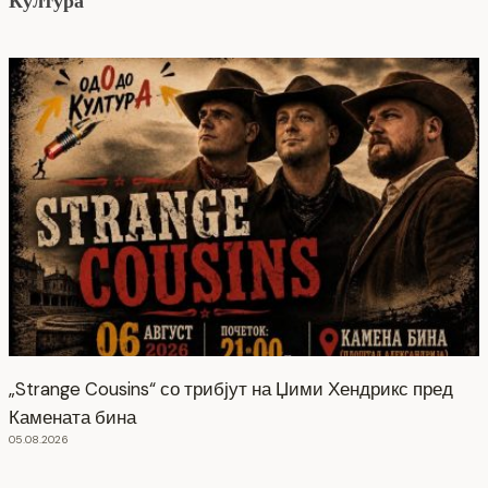
Култура
„Strange Cousins“ со трибјут на Џими Хендрикс пред
Камената бина
05.08.2026