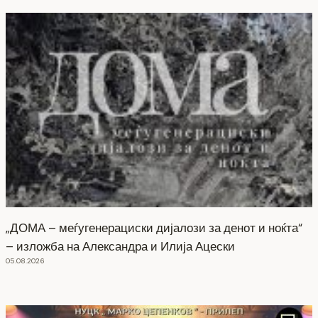
„ДОМА – меѓугенерациски дијалози за денот и ноќта“
– изложба на Александра и Илија Ацески
05.08.2026