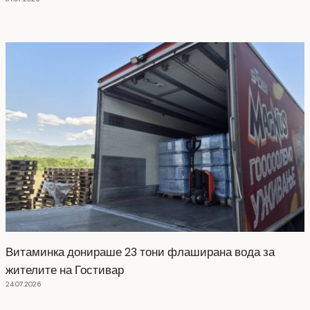
Витаминка донираше 23 тони флаширана вода за
жителите на Гостивар
24.07.2026