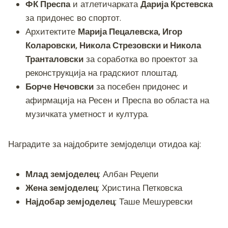
ФК Преспа
и атлетичарката
Дарија Крстевска
за придонес во спортот.
Архитектите
Марија Пецалевска, Игор
Коларовски, Никола Стрезовски и Никола
Транталовски
за соработка во проектот за
реконструкција на градскиот плоштад.
Борче Нечовски
за посебен придонес и
афирмација на Ресен и Преспа во областа на
музичката уметност и култура.
Наградите за најдобрите земјоделци отидоа кај:
Млад земјоделец
: Албан Реџепи
Жена земјоделец
: Христина Петковска
Најдобар земјоделец
: Таше Мешуревски