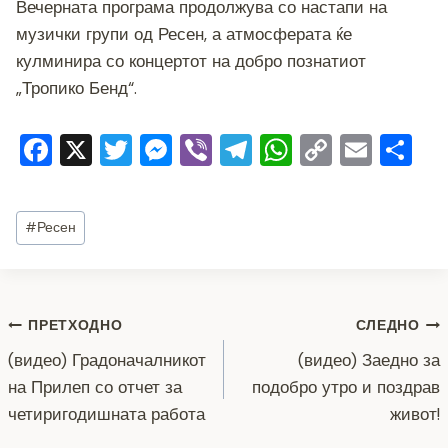
Вечерната програма продолжува со настапи на
музички групи од Ресен, а атмосферата ќе
кулминира со концертот на добро познатиот
„Тропико Бенд“.
F
X
T
M
Vi
T
W
C
E
S
a
wi
e
b
el
h
o
m
h
c
tt
ss
er
e
at
p
ai
ar
Post
#
Ресен
e
er
e
gr
s
y
l
e
Tags:
b
n
a
A
Li
o
g
m
p
n
Навигација
ПРЕТХОДНО
СЛЕДНО
o
er
p
k
(видео) Градоначалникот
(видео) Заедно за
k
на
на Прилеп со отчет за
подобро утро и поздрав
напис
четиригодишната работа
живот!