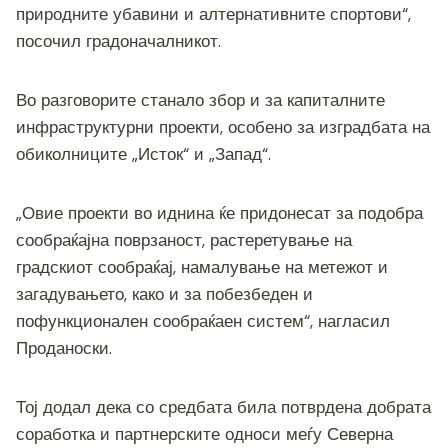
природните убавини и алтернативните спортови“,
посочил градоначалникот.
Во разговорите станало збор и за капиталните
инфраструктурни проекти, особено за изградбата на
обиколниците „Исток“ и „Запад“.
„Овие проекти во иднина ќе придонесат за подобра
сообраќајна поврзаност, растеретување на
градскиот сообраќај, намалување на метежот и
загадувањето, како и за побезбеден и
пофункционален сообраќаен систем“, нагласил
Проданоски.
Тој додал дека со средбата била потврдена добрата
соработка и партнерските односи меѓу Северна