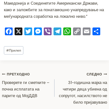
Македонија и Соединетите Американски Држави,
како и заложбите за понатамошно унапредување на
меѓународната соработка на локално ниво.“
F
X
T
M
Vi
T
W
C
E
S
a
wi
e
b
el
h
o
m
h
c
tt
ss
er
e
at
p
ai
ar
Post
#
Прилеп
e
er
e
gr
s
y
l
e
Tags:
b
n
a
A
Li
o
g
m
p
n
Навигација
ПРЕТХОДНО
СЛЕДНО
o
er
p
k
Проверете ги сметките –
31-годишна мајка на
k
на
почна исплатата на
четири деца убиена од
напис
парите од МојДДВ
сопругот, насилството не
било пријавувано