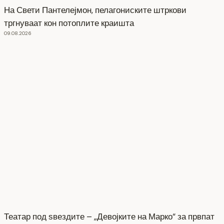
На Свети Пантелејмон, пелагониските штркови
тргнуваат кон потоплите краишта
09.08.2026
Театар под ѕвездите – „Девојките на Марко“ за првпат