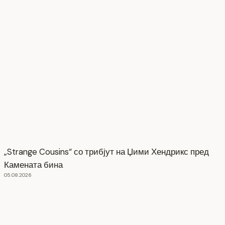
„Strange Cousins“ со трибјут на Џими Хендрикс пред
Камената бина
05.08.2026