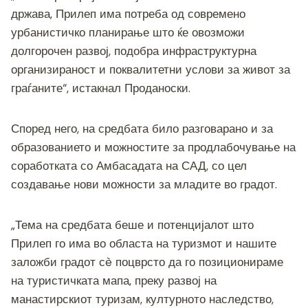
држава, Прилеп има потреба од современо
урбанистичко планирање што ќе овозможи
долгорочен развој, подобра инфраструктурна
организираност и поквалитетни услови за живот за
граѓаните“, истакнал Проданоски.
Според него, на средбата било разговарано и за
образованието и можностите за продлабочување на
соработката со Амбасадата на САД, со цел
создавање нови можности за младите во градот.
„Тема на средбата беше и потенцијалот што
Прилеп го има во областа на туризмот и нашите
заложби градот сè поцврсто да го позиционираме
на туристичката мапа, преку развој на
манастирскиот туризам, културното наследство,