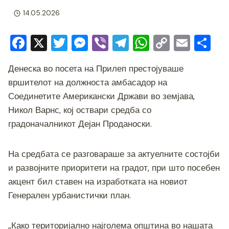
14.05.2026
F
X
T
M
Vi
T
W
C
E
S
a
wi
e
b
el
h
o
m
h
Денеска во посета на Прилеп престојуваше
c
tt
ss
er
e
at
p
ai
ar
вршителот на должноста амбасадор на
e
er
e
gr
s
y
l
e
Соединетите Американски Држави во земјава,
b
n
a
A
Li
Никол Варнс, кој оствари средба со
o
g
m
p
n
градоначалникот Дејан Проданоски.
o
er
p
k
k
На средбата се разговараше за актуелните состојби
и развојните приоритети на градот, при што посебен
акцент бил ставен на изработката на новиот
Генерален урбанистички план.
„Како територијално најголема општина во нашата