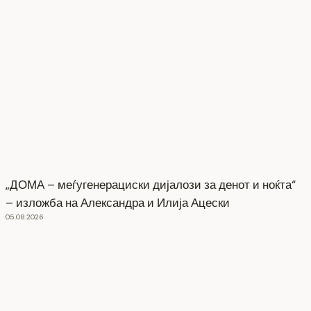
„ДОМА – меѓугенерациски дијалози за денот и ноќта“
– изложба на Александра и Илија Ацески
05.08.2026