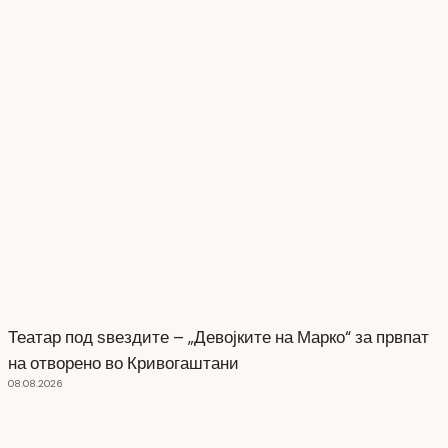
Театар под ѕвездите – „Девојките на Марко“ за првпат
на отворено во Кривогаштани
08.08.2026