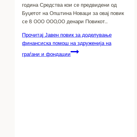
година Средства кои се предвидени од
Буџетот на Општина Новаци за овај повик
се 8 000 000,00 денари Повикот…
Прочитај
Јавен повик за доделување
финансиска помош на здруженија на
граѓани и фондации