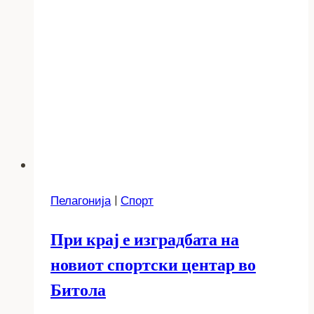
Пелагонија
|
Спорт
При крај е изградбата на
новиот спортски центар во
Битола