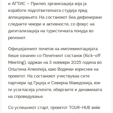
и АГТИС – Прилеп, организација која ја
изработи подготвителната студија пред
аплицирањето. На состанокот беа дефинирани
следните чекори и активности, со фокус на
дигитализација на туристичката понуда во
регионот.
Официјалниот почеток на имплементацијата
беше означен со Почетниот состанок (Kick-off
Meeting), одржан на 3 ноември 2025 година во
Општина Алмопија, како Водечки корисник на
проектот. На состанокот учествуваа сите
партнери од Грција и Северна Македонија, кои
ги усогласија улогите, обврските и динамиката
на спроведување.
Со успешниот старт, проектот TOUR-HUB веќе