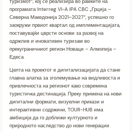
туризмот“, кој се реализира во рамките на
програмата Interreg VI-A IPA CBC „Грција –
Северна Македонија 2021–2027“, успешно го
заокружи првиот квартал од имплементацијата,
поставувајќи цврсти основи за развој на
одржлив и иновативен туризам во
прекуграничниот регион Новаци – Алмопија –
Едеса.
Целта на проектот е дигитализацијата да стане
главна алатка за зголемување на видливоста и
привлечноста на регионот како современа
туристичка дестинација. Преку примена на нови
дигитални формати, визуелни прикази и
интерактивни содржини, TOUR-HUB има
амбиција да го доближи културното и
природното наследство до нови генерации