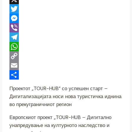
X
Twitter
Messenger
Viber
Telegram
WhatsApp
Copy
Link
Email
Share
Проектот „TOUR-HUB“ со успешен старт –
Дигитализацијата носи нова туристичка иднина
во прекуграничниот регион
Европскиот проект „TOUR-HUB – Дигитално
унапредување на културното наследство и