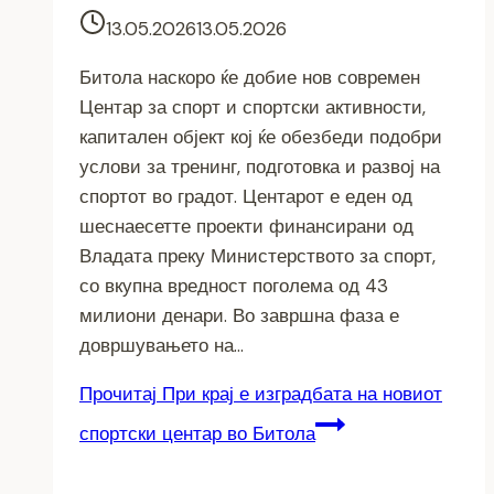
13.05.2026
13.05.2026
Битола наскоро ќе добие нов современ
Центар за спорт и спортски активности,
капитален објект кој ќе обезбеди подобри
услови за тренинг, подготовка и развој на
спортот во градот. Центарот е еден од
шеснаесетте проекти финансирани од
Владата преку Министерството за спорт,
со вкупна вредност поголема од 43
милиони денари. Во завршна фаза е
довршувањето на…
Прочитај
При крај е изградбата на новиот
спортски центар во Битола