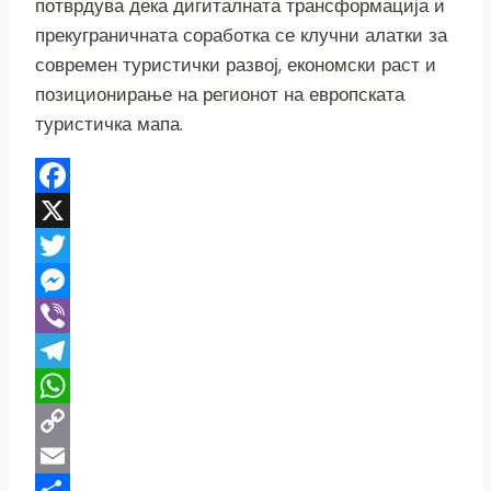
потврдува дека дигиталната трансформација и
прекуграничната соработка се клучни алатки за
современ туристички развој, економски раст и
позиционирање на регионот на европската
туристичка мапа.
Facebook
X
Twitter
Messenger
Viber
Telegram
WhatsApp
Copy
Link
Email