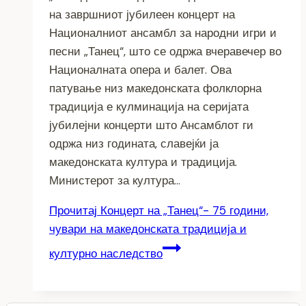
на завршниот јубилеен концерт на
Националниот ансамбл за народни игри и
песни „Танец“, што се одржа вчеравечер во
Националната опера и балет. Ова
патување низ македонската фолклорна
традиција е кулминација на серијата
јубилејни концерти што Ансамблот ги
одржа низ годината, славејќи ја
македонската култура и традиција.
Министерот за култура…
Прочитај
Концерт на „Танец“- 75 години,
чувари на македонската традиција и
културно наследство