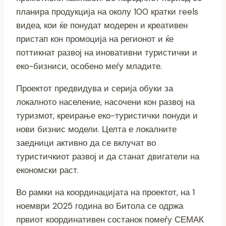
планира продукција на околу 100 кратки reels
видеа, кои ќе понудат модерен и креативен
пристап кон промоција на регионот и ќе
поттикнат развој на иновативни туристички и
еко-бизниси, особено меѓу младите.
Проектот предвидува и серија обуки за
локалното население, насочени кон развој на
туризмот, креирање еко-туристички понуди и
нови бизнис модели. Целта е локалните
заедници активно да се вклучат во
туристичкиот развој и да станат двигатели на
економски раст.
Во рамки на координацијата на проектот, на 1
ноември 2025 година во Битола се одржа
првиот координативен состанок помеѓу СЕМАК