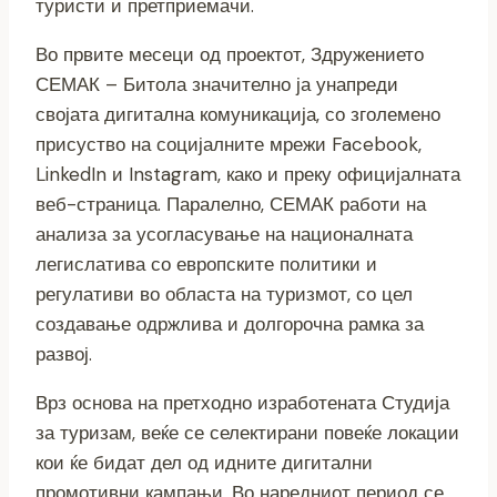
туристи и претприемачи.
Во првите месеци од проектот, Здружението
СЕМАК – Битола значително ја унапреди
својата дигитална комуникација, со зголемено
присуство на социјалните мрежи Facebook,
LinkedIn и Instagram, како и преку официјалната
веб-страница. Паралелно, СЕМАК работи на
анализа за усогласување на националната
легислатива со европските политики и
регулативи во областа на туризмот, со цел
создавање одржлива и долгорочна рамка за
развој.
Врз основа на претходно изработената Студија
за туризам, веќе се селектирани повеќе локации
кои ќе бидат дел од идните дигитални
промотивни кампањи. Во наредниот период се