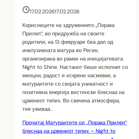
17.02.2026
17.02.2026
Корисниците на здружението „Порака
Прилеп“, во придружба на своите
родители, на 13 февруари беа дел од
инклузивната матура во Ресен,
организирана во рамки на иницијативата
Night to Shine. Настанот беше исполнет со
емоции, радост и искрени насмевки, а
матурантите со својата уникатност и
позитивна енергија вистински блеснаа на
црвениот тепих. Во свечена атмосфера,
тие уживаа…
Прочитај
Матурантите од „Порака Прилеп“
блеснаа на црвениот тепих – Night to