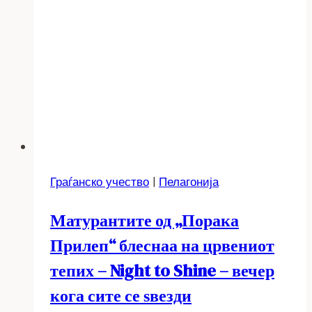
Граѓанско учество
|
Пелагонија
Матурантите од „Порака
Прилеп“ блеснаа на црвениот
тепих – Night to Shine – вечер
кога сите се ѕвезди