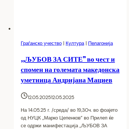
Граѓанско учество
|
Култура
|
Пелагонија
,,ЉУБОВ ЗА СИТЕ” во чест и
спомен на големата македонска
уметница Андријана Мациев
12.05.2025
12.05.2025
На 14.05.25 г. /среда/ во 19,30ч. во фоајето
од НУЦК ,,Марко Цепенков” во Прилеп ќе
се одржи манифестација ,,ЉУБОВ ЗА