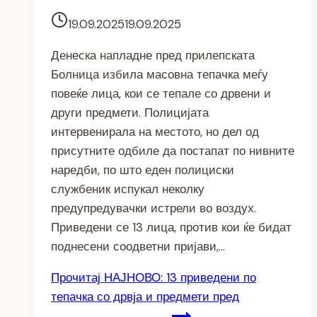
19.09.2025
19.09.2025
Денеска напладне пред прилепската
Болница избила масовна тепачка меѓу
повеќе лица, кои се тепале со дрвени и
други предмети. Полицијата
интервенирала на местото, но дел од
присутните одбиле да постапат по нивните
наредби, по што еден полициски
службеник испукал неколку
предупредувачки истрели во воздух.
Приведени се 13 лица, против кои ќе бидат
поднесени соодветни пријави,…
Прочитај
НАЈНОВО: 13 приведени по
тепачка со дрвја и предмети пред