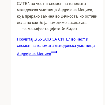
СИТЕ”, во чест и спомен на големата
македонска уметница Андријана Мациев,
која прерано замина во Вечноста, но остави
дела по кои ќе ја паметиме засекогаш.
На манифестацијата ќе бидат…
Прочитај
,,ЉУБОВ ЗА СИТЕ” во чест и
спомен на големата македонска уметница
Андријана Мациев