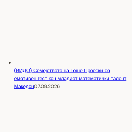
(ВИДО) Семејството на Тоше Проески со
емотивен гест кон младиот математички талент
Македон
07.08.2026