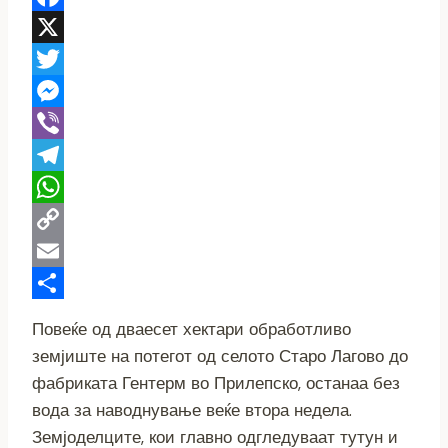
Facebook
X
Twitter
Messenger
Viber
Telegram
WhatsApp
Copy
Link
Email
Share
Повеќе од дваесет хектари обработливо
земјиште на потегот од селото Старо Лагово до
фабриката Гентерм во Прилепско, останаа без
вода за наводнување веќе втора недела.
Земјоделците, кои главно одгледуваат тутун и