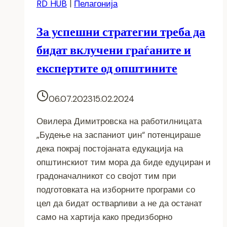
RD HUB
|
Пелагонија
За успешни стратегии треба да
бидат вклучени граѓаните и
експертите од општините
06.07.2023
15.02.2024
Овилера Димитровска на работилницата
„Будење на заспаниот џин“ потенцираше
дека покрај постојаната едукација на
општинскиот тим мора да биде едуциран и
градоначалникот со својот тим при
подготовката на изборните програми со
цел да бидат остварливи а не да останат
само на хартија како предизборно