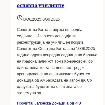
основно училиште
16.06.2025
16.06.2025
Советот на Битола одржа вонредна
седница – Јапонска донација за
реконструкција на училишен покрив
Советот на Општина Битола на 13.06.2025
година одржа вонредна седница на барање
на градоначалникот Тони Коњановски, со
единствена точка на дневниот ред –
проширување на општинскиот буџет со
донација од Амбасадата на Јапонија. Со
одлуката, буџетот на општината се
зголемува за…
Прочитај
Јапонска донација од 4,9