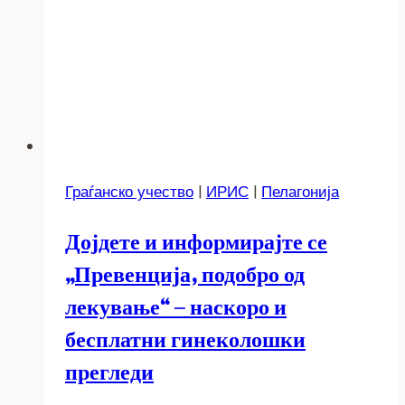
Граѓанско учество
|
ИРИС
|
Пелагонија
Дојдете и информирајте се
„Превенција, подобро од
лекување“ – наскоро и
бесплатни гинеколошки
прегледи