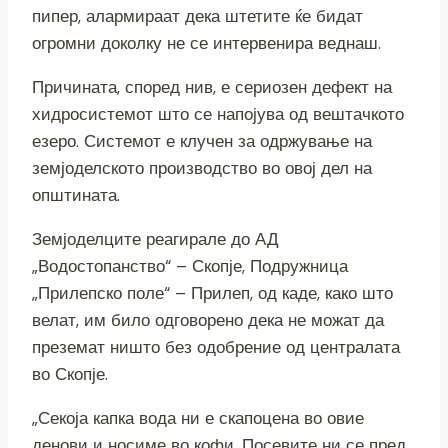
пипер, алармираат дека штетите ќе бидат
огромни доколку не се интервенира веднаш.
Причината, според нив, е сериозен дефект на
хидросистемот што се напојува од вештачкото
езеро. Системот е клучен за одржување на
земјоделското производство во овој дел на
општината.
Земјоделците реагирале до АД
„Водостопанство“ – Скопје, Подружница
„Прилепско поле“ – Прилеп, од каде, како што
велат, им било одговорено дека не можат да
преземат ништо без одобрение од централата
во Скопје.
„Секоја капка вода ни е скапоцена во овие
денови и носиме во кофи. Посевите ни се пред