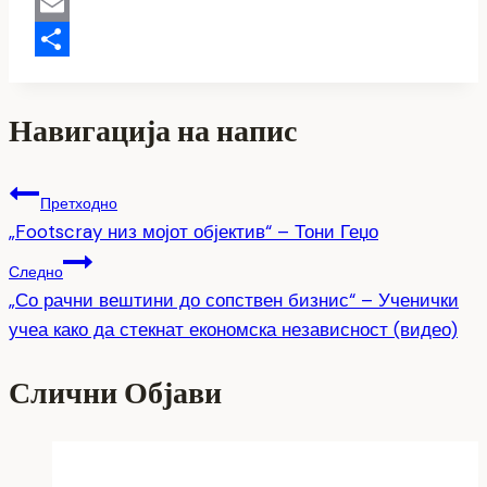
Copy
Link
Email
Share
Навигација на напис
Претходно
„Footscray низ мојот објектив“ – Тони Геџо
Следно
„Со рачни вештини до сопствен бизнис“ – Ученички
учеа како да стекнат економска независност (видео)
Слични Објави