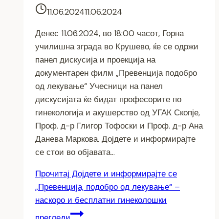
11.06.2024
11.06.2024
Денес 11.06.2024, во 18:00 часот, Горна
училишна зграда во Крушево, ќе се одржи
панел дискусија и проекција на
документарен филм „Превенција подобро
од лекување“ Учесници на панел
дискусијата ќе бидат професорите по
гинекологија и акушерство од УГАК Скопје,
Проф. д-р Глигор Тофоски и Проф. д-р Ана
Данева Маркова. Дојдете и информирајте
се стои во објавата…
Прочитај
Дојдете и информирајте се
„Превенција, подобро од лекување“ –
наскоро и бесплатни гинеколошки
прегледи