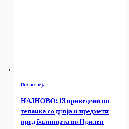
Пелагонија
НАЈНОВО: 13 приведени по
тепачка со дрвја и предмети
пред болницата во Прилеп