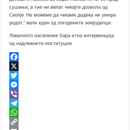
сушење, а тие ни велат чекајте дозвола од
Скопје. Не можеме да чекаме додека ни умира
родот,“ вели еден од погодените земјоделци.
Локалното население бара итна интервенција
од надлежните институции.
Facebook
X
Twitter
Messenger
Viber
Telegram
WhatsApp