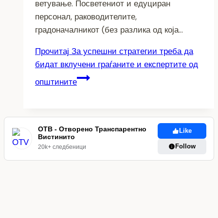
ветување. Посветениот и едуциран
персонал, раководителите,
градоначалникот (без разлика од која…
Прочитај
За успешни стратегии треба да
бидат вклучени граѓаните и експертите од
општините
ОТВ - Отворено Транспарентно
Like
Вистинито
Follow
20k+ следбеници