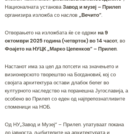
b
n
a
A
Li
Националната установа
Завод и музеј – Прилеп
o
g
m
p
n
организира изложба со наслов
„Вечито“
.
o
er
p
k
k
Отворањето на изложбата ќе се одржи
на 9
октомври 2025 година (четврток) во 14 часот
, во
Фоајето на НУЦК „Марко Цепенков“ – Прилеп
.
Настанот има за цел да потсети на значењето и
визионерското творештво на Богдановиќ, кој со
својата архитектура остави длабок белег во
културното наследство на поранешна Југославија, а
особено во Прилеп со еден од најпрепознатливите
споменици на НОБ.
Од НУ„Завод и Музеј“ – Прилеп. упатуваат покана
до јавноста, љубителите на архитектурата и