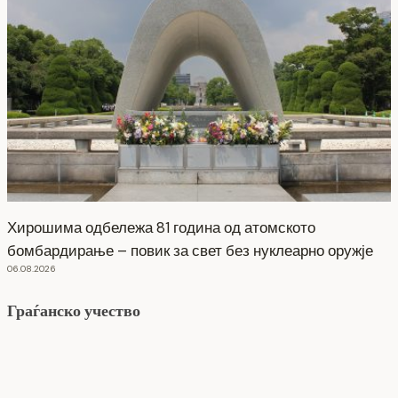
Хирошима одбележа 81 година од атомското
бомбардирање – повик за свет без нуклеарно оружје
06.08.2026
Граѓанско учество