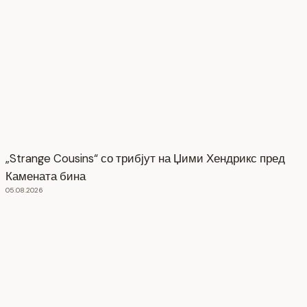
„Strange Cousins“ со трибјут на Џими Хендрикс пред
Камената бина
05.08.2026