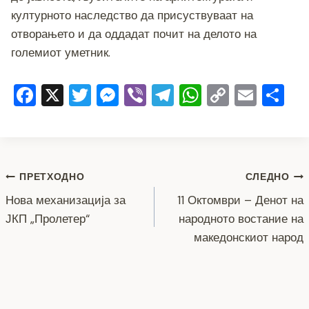
културното наследство да присуствуваат на
отворањето и да оддадат почит на делото на
големиот уметник.
F
X
T
M
Vi
T
W
C
E
S
a
wi
e
b
el
h
o
m
h
c
tt
ss
er
e
at
p
ai
ar
e
er
e
gr
s
y
l
e
Навигација
b
n
a
A
Li
ПРЕТХОДНО
СЛЕДНО
o
g
m
p
n
Нова механизација за
11 Октомври – Денот на
на
ЈКП „Пролетер“
народното востание на
o
er
p
k
напис
македонскиот народ
k