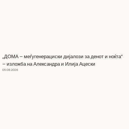
„ДОМА – меѓугенерациски дијалози за денот и ноќта“
– изложба на Александра и Илија Ацески
05.08.2026