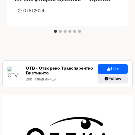
07.10.2024
ОТВ - Отворено Транспарентно
Like
Вистинито
Follow
20k+ следбеници