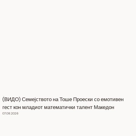
(ВИДО) Семејството на Тоше Проески со емотивен
гест кон младиот математички талент Македон
07.08.2026