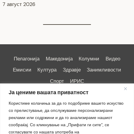
6 август 2026
Пелагонија
Македонија
Колумни
Видео
Емисии
Култура
Здравје
Занимливости
Спорт
ИРИС
Ја цениме вашата приватност
Користиме колачиња за да го подобриме вашето искуство
со прелистување, да опслужуваме персонализирани
реклами или содржини и да го анализираме нашиот
Импресум
|
Маркетинг
сообраќај. Со кликнување на „Прифати ги сите“, се
согласувате со нашата употреба на