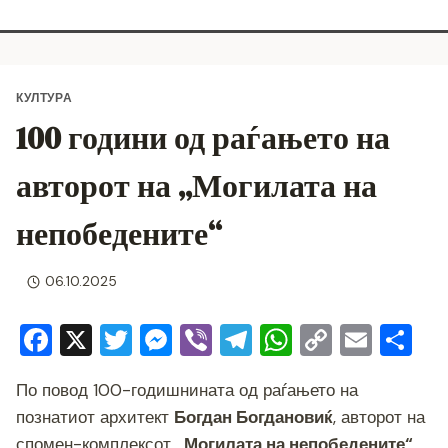
КУЛТУРА
100 години од раѓањето на
авторот на „Могилата на
непобедените“
06.10.2025
F
X
T
M
Vi
T
W
C
E
S
a
wi
e
b
el
h
o
m
h
По повод 100-годишнината од раѓањето на
c
tt
ss
er
e
at
p
ai
ar
познатиот архитект
Богдан Богдановиќ
, авторот на
e
er
e
gr
s
y
l
e
спомен-комплексот
„Могилата на непобедените“
,