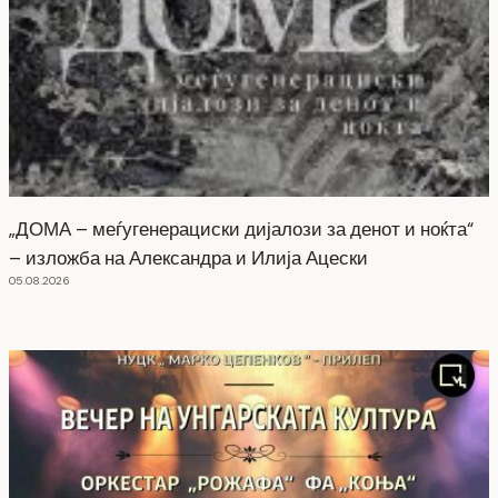
„ДОМА – меѓугенерациски дијалози за денот и ноќта“
– изложба на Александра и Илија Ацески
05.08.2026