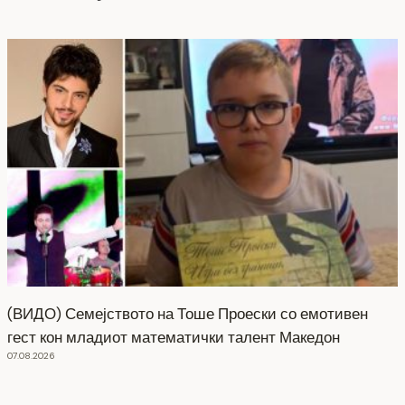
(ВИДО) Семејството на Тоше Проески со емотивен
гест кон младиот математички талент Македон
07.08.2026