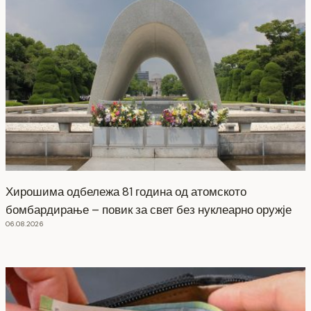
Хирошима одбележа 81 година од атомското
бомбардирање – повик за свет без нуклеарно оружје
06.08.2026