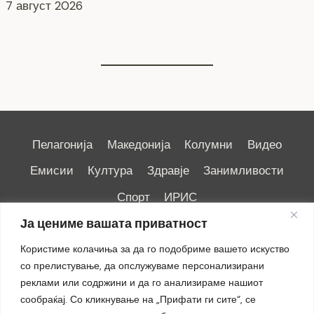
6 август 2026
Пелагонија
Македонија
Колумни
Видео
Емисии
Култура
Здравје
Занимливости
Спорт
ИРИС
Ја цениме вашата приватност
Користиме колачиња за да го подобриме вашето искуство
со прелистување, да опслужуваме персонализирани
реклами или содржини и да го анализираме нашиот
Импресум
|
Маркетинг
сообраќај. Со кликнување на „Прифати ги сите“, се