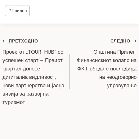
c
tt
ss
er
e
at
p
ai
ar
Post
#
Прилеп
e
er
e
gr
s
y
l
e
Tags:
b
n
a
A
Li
o
g
m
p
n
Навигација
ПРЕТХОДНО
СЛЕДНО
o
er
p
k
Проектот „TOUR-HUB“ со
Општина Прилеп:
k
на
успешен старт – Првиот
Финансискиот колапс на
напис
квартал донесе
ФК Победа е последица
дигитална видливост,
на неодговорно
нови партнерства и јасна
управување
визија за развој на
туризмот