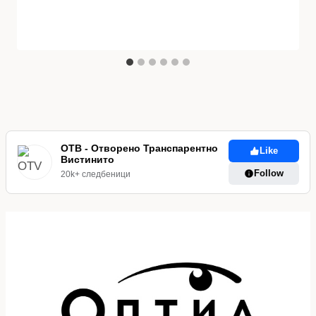
ОТВ - Отворено Транспарентно
Like
Вистинито
Follow
20k+ следбеници