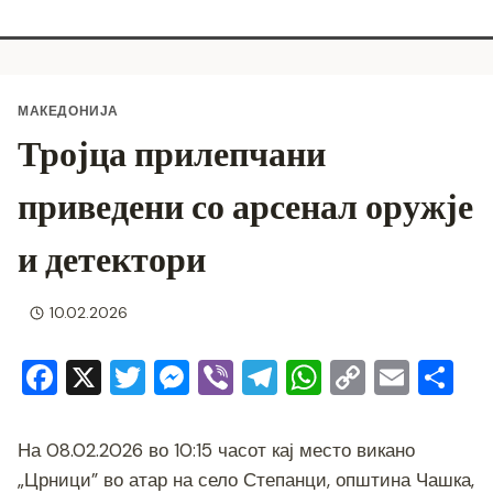
МАКЕДОНИЈА
Тројца прилепчани
приведени со арсенал оружје
и детектори
10.02.2026
F
X
T
M
Vi
T
W
C
E
S
a
wi
e
b
el
h
o
m
h
c
tt
ss
er
e
at
p
ai
ar
На 08.02.2026 во 10:15 часот кај место викано
e
er
e
gr
s
y
l
e
„Црници” во атар на село Степанци, општина Чашка,