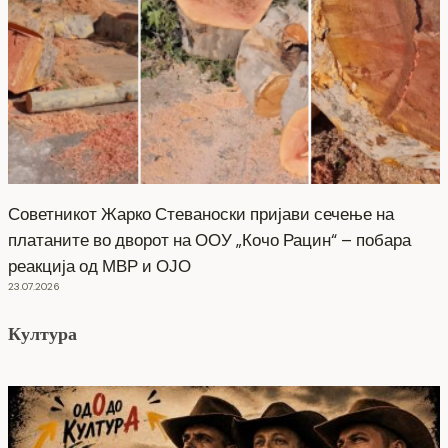
Советникот Жарко Стеваноски пријави сечење на
платаните во дворот на ООУ „Кочо Рацин“ – побара
реакција од МВР и ОЈО
23.07.2026
Култура