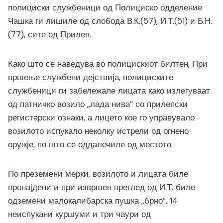
b
n
a
A
Li
полициски службеници од Полициско одделение
Чашка ги лишиле од слобода В.К.(57), И.Т.(51) и Б.Н.
o
g
m
p
n
(77), сите од Прилеп.
o
er
p
k
k
Како што се наведува во полицискиот билтен, При
вршење службени дејствија, полициските
службеници ги забележале лицата како излегуваат
од патничко возило „лада нива” со прилепски
регистарски ознаки, а лицето кое го управувало
возилото испукало неколку истрели од огнено
оружје, по што се оддалечиле од местото.
По преземени мерки, возилото и лицата биле
пронајдени и при извршен преглед од И.Т. биле
одземени малокалибарска пушка „брно”, 14
неиспукани куршуми и три чаури од