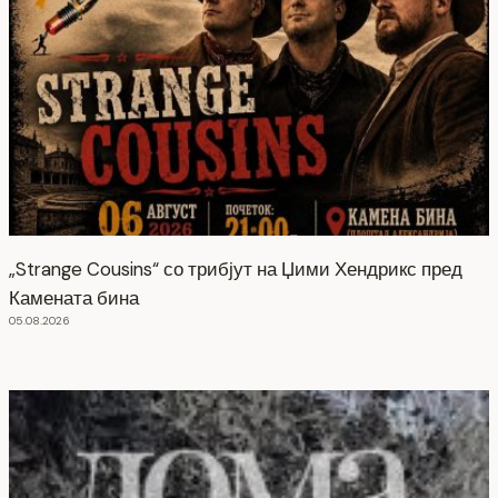
„Strange Cousins“ со трибјут на Џими Хендрикс пред
Камената бина
05.08.2026