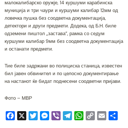
малокалибарско оружје, 14 куршуми карабинска
муниција и три чаури и куршуми калибар 12мм од
ловечка пушка без соодветна документација,
детектори и други предмети. Додека, од Б.Н. биле
одземени пиштол „застава”, рамка со седум
куршуми калибар 9мм без соодветна документација
и останати предмети.
Тие биле задржани во полициска станица, известен
бил јавен обвинител и по целосно документирање
на настанот ќе бидат поднесени соодветни пријави.
Фото – МВР
F
X
T
M
Vi
T
W
C
E
S
a
wi
e
b
el
h
o
m
h