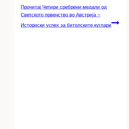
Прочитај
Четири сребрени медали од
Светското првенство во Австрија –
Историски успех за битолските куглари