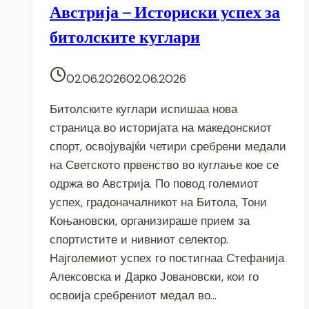
Австрија – Историски успех за
битолските куглари
02.06.2026
02.06.2026
Битолските куглари испишаа нова
страница во историјата на македонскиот
спорт, освојувајќи четири сребрени медали
на Светското првенство во куглање кое се
одржа во Австрија. По повод големиот
успех, градоначалникот на Битола, Тони
Коњановски, организираше прием за
спортистите и нивниот селектор.
Најголемиот успех го постигнаа Стефанија
Алексовска и Дарко Јовановски, кои го
освоија сребрениот медал во…