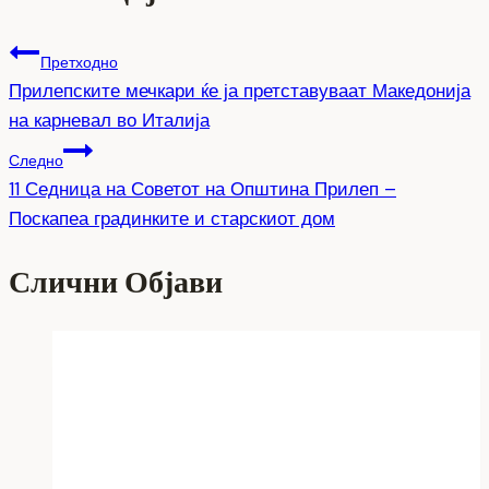
Претходно
Прилепските мечкари ќе ја претставуваат Македонија
на карневал во Италија
Следно
11 Седница на Советот на Општина Прилеп –
Поскапеа градинките и старскиот дом
Слични Објави