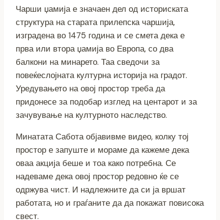
Чарши џамија е значаен дел од историската
структура на старата прилепска чаршија,
изградена во 1475 година и се смета дека е
прва или втора џамија во Европа, со два
балкони на минарето. Таа сведочи за
повеќеслојната културна историја на градот.
Уредувањето на овој простор треба да
придонесе за подобар изглед на центарот и за
зачувување на културното наследство.
Минатата Сабота објавивме видео, колку тој
простор е запуште и мораме да кажеме дека
оваа акција беше и тоа како потребна. Се
надеваме дека овој простор редовно ќе се
одржува чист. И надлежните да си ја вршат
работата, но и граѓаните да да покажат повисока
свест.