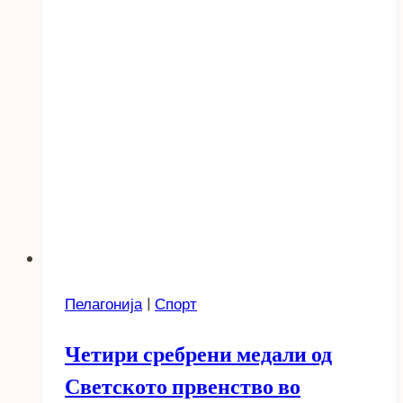
Пелагонија
|
Спорт
Четири сребрени медали од
Светското првенство во