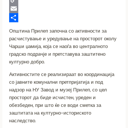
Copy
Link
Email
Share
Општина Прилеп започна со активности за
расчистување и уредување на просторот околу
Чарши џамија, која се наоѓа во централното
градско подрачје и претставува заштитено
културно добро.
Активностите се реализираат во координација
со јавните комунални претпријатија и под
надзор на НУ Завод и музеј Прилеп, со цел
просторот да биде исчистен, уреден и
обезбеден, при што ќе се води сметка за
заштитата на културно-историското
наследство.