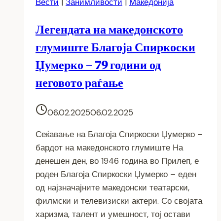
Вести
|
Занимливости
|
Македонија
Легендата на македонското
глумиште Благоја Спиркоски
Џумерко – 79 години од
неговото раѓање
06.02.2025
06.02.2025
Сеќавање на Благоја Спиркоски Џумерко –
бардот на македонското глумиште На
денешен ден, во 1946 година во Прилеп, е
роден Благоја Спиркоски Џумерко – еден
од најзначајните македонски театарски,
филмски и телевизиски актери. Со својата
харизма, талент и умешност, тој остави