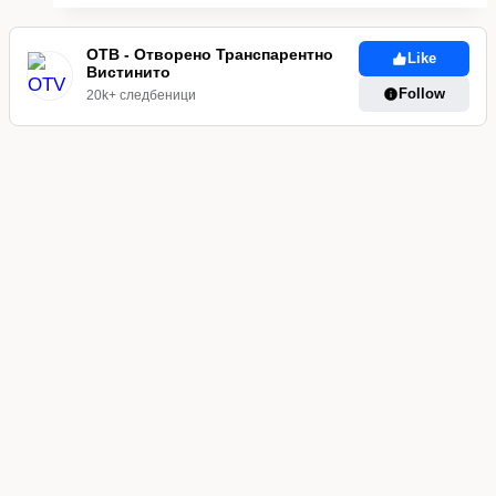
ОТВ - Отворено Транспарентно
Like
Вистинито
Follow
20k+ следбеници