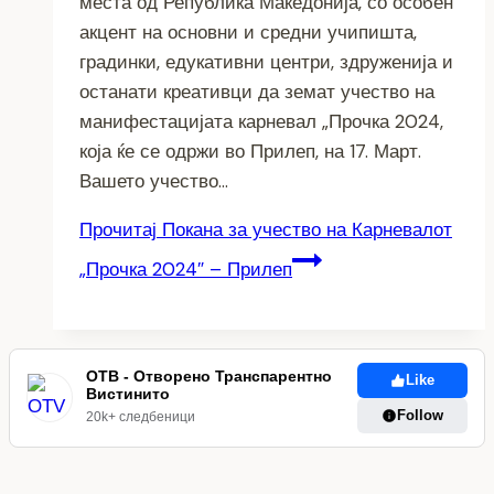
места од Република Македонија, со особен
акцент на основни и средни учипишта,
градинки, едукативни центри, здруженија и
останати креативци да земат учество на
манифестацијата карневал „Прочка 2024,
која ќе се одржи во Прилеп, на 17. Март.
Вашето учество…
Прочитај
Покана за учество на Карневалот
„Прочка 2024″ – Прилеп
ОТВ - Отворено Транспарентно
Like
Вистинито
Follow
20k+ следбеници