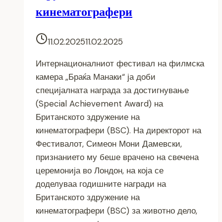
кинематографери
11.02.2025
11.02.2025
Интернационалниот фестивал на филмска
камера „Браќа Манаки“ ја доби
специјалната награда за достигнување
(Special Achievement Award) на
Британското здружение на
кинематографери (BSC). На директорот на
Фестивалот, Симеон Мони Дамевски,
признанието му беше врачено на свечена
церемонија во Лондон, на која се
доделуваа годишните награди на
Британското здружение на
кинематографери (BSC) за животно дело,