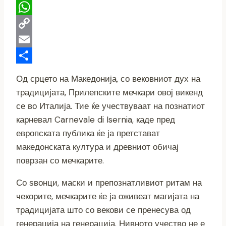
Telegram
WhatsApp
Copy
Link
Email
Share
Од срцето на Македонија, со вековниот дух на
традицијата, Прилепските мечкари овој викенд
се во Италија. Тие ќе учествуваат на познатиот
карневал Carnevale di Isernia, каде пред
европската публика ќе ја претстават
македонската култура и древниот обичај
поврзан со мечкарите.
Со ѕвонци, маски и препознатливиот ритам на
чекорите, мечкарите ќе ја оживеат магијата на
традицијата што со векови се пренесува од
генерација на генерација. Нивното учество не е