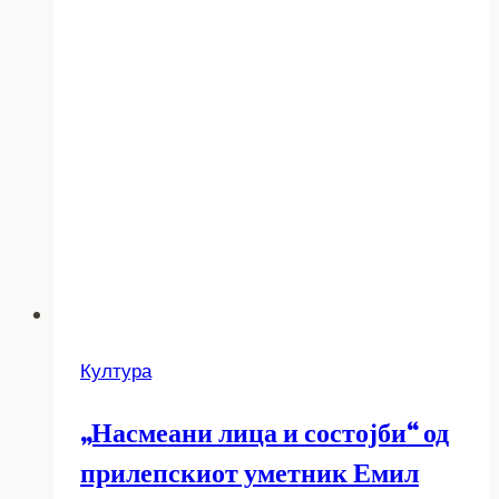
Култура
„Насмеани лица и состојби“ од
прилепскиот уметник Емил