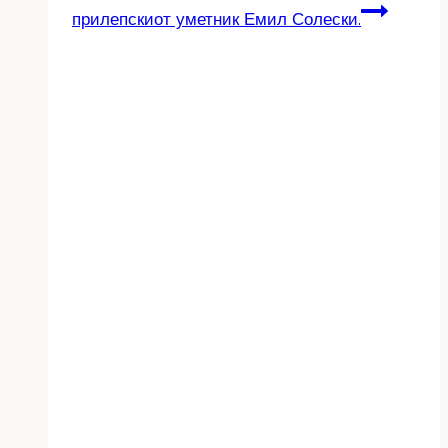
прилепскиот уметник Емил Солески.