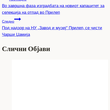
Во завршна фаза изградбата на новиот капацитет за
селекција на отпад во Прилеп
Следно
Под надзор на НУ „Завод и музеј“ Прилеп, се чисти
Чарши Џамија
Слични Објави