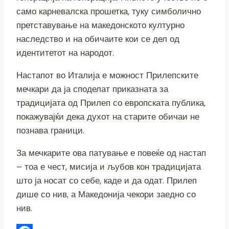
само карневалска прошетка, туку симболично
претставување на македонското културно
наследство и на обичаите кои се дел од
идентитетот на народот.
Настапот во Италија е можност Прилепските
мечкари да ја споделат приказната за
традицијата од Прилеп со европската публика,
покажувајќи дека духот на старите обичаи не
познава граници.
За мечкарите ова патување е повеќе од настап
– тоа е чест, мисија и љубов кон традицијата
што ја носат со себе, каде и да одат. Прилеп
дише со нив, а Македонија чекори заедно со
нив.