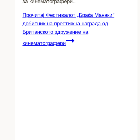
за кинематографери…
Прочитај
Фестивалот „Браќа Манаки“
добитник на престижна награда од
Британското здружение на
кинематографери