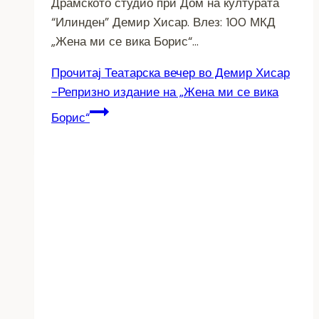
Драмското студио при Дом на културата
“Илинден” Демир Хисар. Влез: 100 МКД
„Жена ми се вика Борис“…
Прочитај
Театарска вечер во Демир Хисар
-Репризно издание на „Жена ми се вика
Борис“