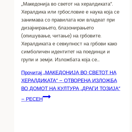
„Македонија во светот на хералдиката“.
Хералдика или грбословие е наука која се
занимава со правилата кои владеат при
дизајнирањето, блазонирањето
(опишување, читање) на грбовите.
Хералдиката е севкупност на грбови како
симболичен идентитет на поединци и
групи и земји. Изложбата која се…
Прочитај
„МАКЕДОНИЈА ВО СВЕТОТ НА
ХЕРАЛДИКАТА“ – ОТВОРЕНА ИЗЛОЖБА
ВО ДОМОТ НА КУЛТУРА „ДРАГИ ТОЗИЈА“
– РЕСЕН