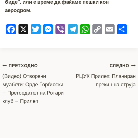
биде“, или е време да фаќаме пешки кон
аеродром
.
F
X
T
M
Vi
T
W
C
E
S
a
wi
e
b
el
h
o
m
h
c
tt
ss
er
e
at
p
ai
ar
e
er
e
gr
s
y
l
e
Навигација
b
n
a
A
Li
ПРЕТХОДНО
СЛЕДНО
o
g
m
p
n
(Видео) Отворени
РЦУК Прилеп: Планиран
на
муабети: Орде Ѓорѓиоски
прекин на струја
o
er
p
k
напис
– Претседател на Ротари
k
клуб – Прилеп