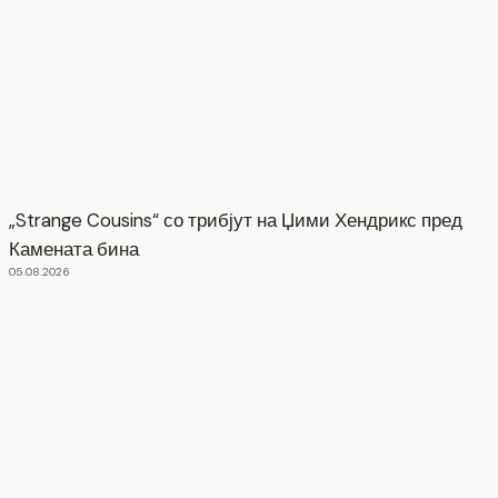
„Strange Cousins“ со трибјут на Џими Хендрикс пред
Камената бина
05.08.2026