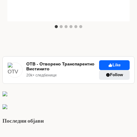
ОТВ - Отворено Транспарентно
Like
Вистинито
Follow
20k+ следбеници
Последни објави