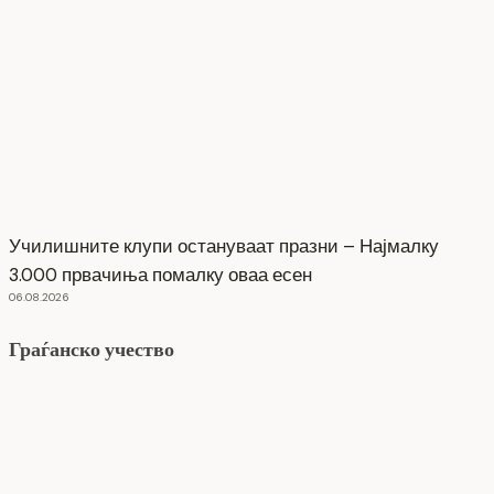
Училишните клупи остануваат празни – Најмалку
3.000 првачиња помалку оваа есен
06.08.2026
Граѓанско учество