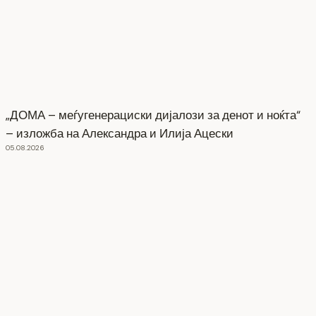
„ДОМА – меѓугенерациски дијалози за денот и ноќта“
– изложба на Александра и Илија Ацески
05.08.2026