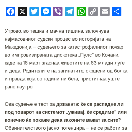
F
X
T
M
Vi
T
W
C
E
S
a
wi
e
b
el
h
o
m
h
c
tt
ss
er
e
at
p
ai
ar
Утрово, во тешка и мачна тишина, започнува
e
er
e
gr
s
y
l
e
најмасовниот судски процес во историјата на
b
n
a
A
Li
Македонија – судењето за катастрофалниот пожар
во импровизираната дискотека „Пулс“ во Кочани,
o
g
m
p
n
каде на 16 март згаснаа животите на 63 млади луѓе
o
er
p
k
и деца. Родителите на загинатите, скршени од болка
k
и правда која со години ни бега, пристигнаа уште
рано наутро.
Ова судење е тест за државата:
ќе се распадне ли
под товарот на системот „уживај, ќе средиме“ или
конечно ќе покаже дека законите важат за сите?
Обвинителството јасно потенцира – не се работи за