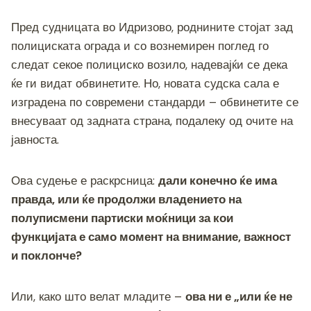
Пред судницата во Идризово, роднините стојат зад
полициската ограда и со вознемирен поглед го
следат секое полициско возило, надевајќи се дека
ќе ги видат обвинетите. Но, новата судска сала е
изградена по современи стандарди – обвинетите се
внесуваат од задната страна, подалеку од очите на
јавноста.
Ова судење е раскрсница:
дали конечно ќе има
правда, или ќе продолжи владението на
полуписмени партиски моќници за кои
функцијата е само момент на внимание, важност
и поклонче?
Или, како што велат младите –
ова ни е „или ќе не