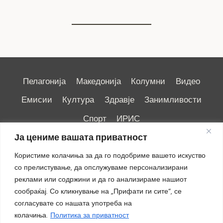
Пелагонија
Македонија
Колумни
Видео
Емисии
Култура
Здравје
Занимливости
Спорт
ИРИС
Ја цениме вашата приватност
Користиме колачиња за да го подобриме вашето искуство
со прелистување, да опслужуваме персонализирани
реклами или содржини и да го анализираме нашиот
Импресум
|
Маркетинг
сообраќај. Со кликнување на „Прифати ги сите“, се
согласувате со нашата употреба на
колачиња.
Политика за приватност