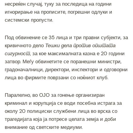
несреќен случај, туку за последица на години
игнорирање на прописите, погрешни одлуки и
системски пропусти.
Под обвинение се 35 лица и три правни субјекти, за
кривичното дело
Тешки дела против општата
сигурност
, за кое максималната казна е 20 години
затвор. Меѓу обвинетите се поранешни министри,
градоначалници, директори, инспектори и одговорни
лица во фирмите поврзани со ноќниот клуб.
Паралелно, во ОЈО за гонење организиран
криминал и корупција се води посебна истрага за
околу 20 полициски службени лица во врска со
трагедијата која ја потресе целата земја и доби
внимание од светските медиуми.