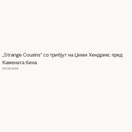
„Strange Cousins“ со трибјут на Џими Хендрикс пред
Камената бина
05.08.2026