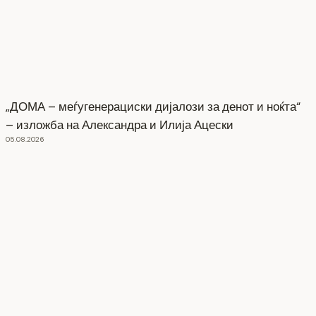
„ДОМА – меѓугенерациски дијалози за денот и ноќта“
– изложба на Александра и Илија Ацески
05.08.2026