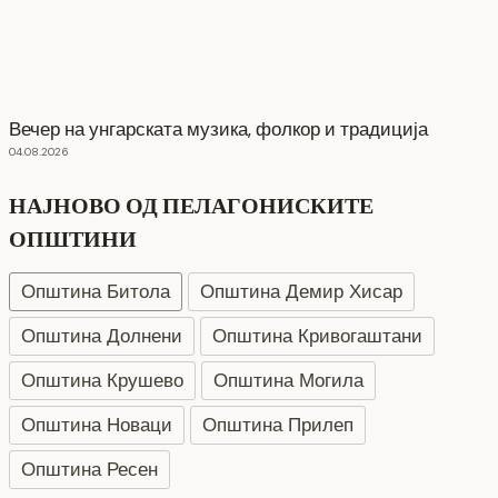
Вечер на унгарската музика, фолкор и традиција
04.08.2026
НАЈНОВО ОД ПЕЛАГОНИСКИТЕ
ОПШТИНИ
Општина Битола
Општина Демир Хисар
Општина Долнени
Општина Кривогаштани
Општина Крушево
Општина Могила
СЕ АСФАЛТИРААТ УШТЕ ДВЕ УЛИЦИ КАЈ
Општина Новаци
Општина Прилеп
ЗДРАВСТВEНИОТ ДОМ
7 август 2026
Општина Ресен