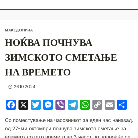
МАКЕДОНИЈА
НОЌВА ПОЧНУВА
ЗИМСКОТО СМЕТАЊЕ
НА ВРЕМЕТО
26.10.2024
F
X
T
M
Vi
T
W
C
E
S
a
wi
e
b
el
h
o
m
h
Со поместување на часовникот за еден час наназад,
c
tt
ss
er
e
at
p
ai
ar
од 27-ми октомври почнува зимското сметање на
e
er
e
gr
s
y
l
e
времето, со што времето во 3 часот по полноќ ќе се