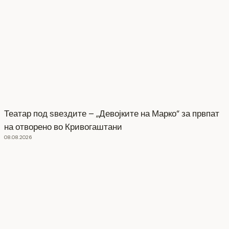
Театар под ѕвездите – „Девојките на Марко“ за првпат
на отворено во Кривогаштани
08.08.2026