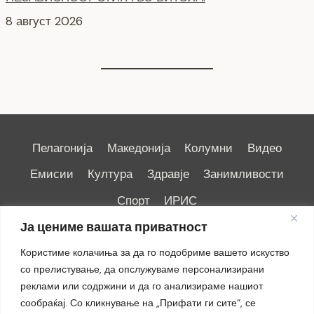
Пелагонија
Македонија
Колумни
Видео
Емисии
Култура
Здравје
Занимливости
Спорт
ИРИС
Ја цениме вашата приватност
Користиме колачиња за да го подобриме вашето искуство
со прелистување, да опслужуваме персонализирани
реклами или содржини и да го анализираме нашиот
Импресум
|
Маркетинг
сообраќај. Со кликнување на „Прифати ги сите“, се