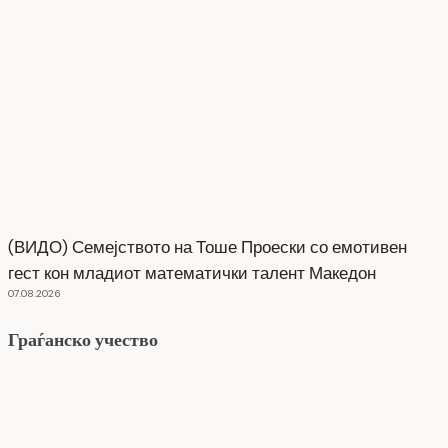
(ВИДО) Семејството на Тоше Проески со емотивен
гест кон младиот математички талент Македон
07.08.2026
Граѓанско учество