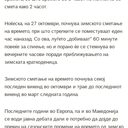
b
n
a
A
Li
смета како 2 часот.
o
g
m
p
n
o
er
p
k
Ноќеска, на 27 октомври, почнува зимското сметање
k
на времето, при што стрелките се поместуваат еден
час наназад. Со ова, луѓето „добиваат“ 60 минути
повеќе за спиење, но и порано ќе се стемнува во
вечерните часови поради приближувањето на
зимската краткоденица.
Зимското сметање на времето почнува секој
последен викенд во октомври и трае до последниот
викенд во март следната година.
Последните години во Европа, па и во Македонија
се води јавна дебата дали е потребно да дојде до
прекин на сезонските промени на времето од зимско