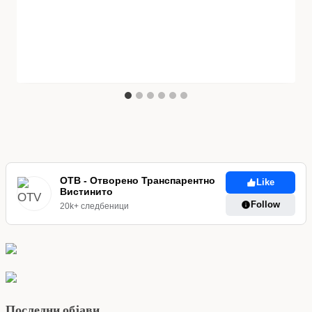
ОТВ - Отворено Транспарентно
Like
Вистинито
Follow
20k+ следбеници
Последни објави