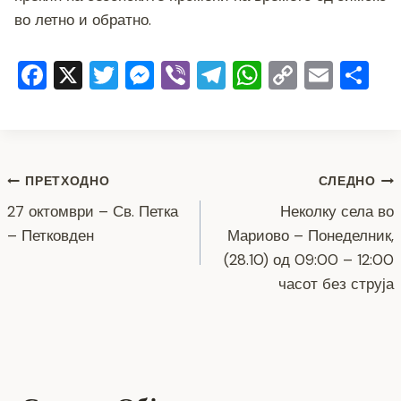
во летно и обратно.
F
X
T
M
Vi
T
W
C
E
S
a
wi
e
b
el
h
o
m
h
c
tt
ss
er
e
at
p
ai
ar
e
er
e
gr
s
y
l
e
Навигација
b
n
a
A
Li
ПРЕТХОДНО
СЛЕДНО
o
g
m
p
n
27 октомври – Св. Петка
Неколку села во
на
– Петковден
Мариово – Понеделник,
o
er
p
k
напис
(28.10) од 09:00 – 12:00
k
часот без струја