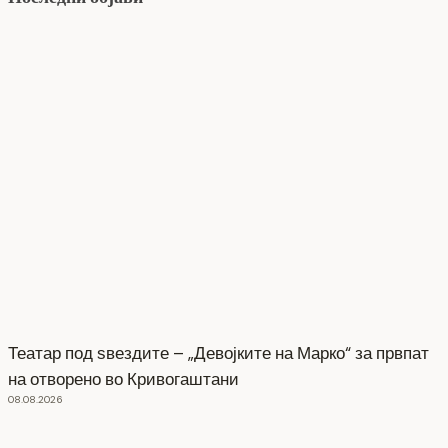
Театар под ѕвездите – „Девојките на Марко“ за првпат
на отворено во Кривогаштани
08.08.2026