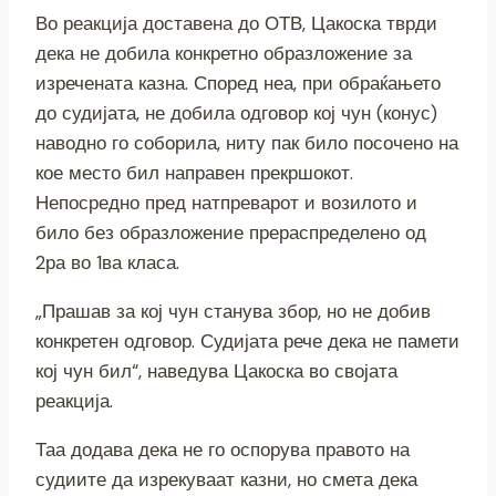
Во реакција доставена до ОТВ, Цакоска тврди
дека не добила конкретно образложение за
изречената казна. Според неа, при обраќањето
до судијата, не добила одговор кој чун (конус)
наводно го соборила, ниту пак било посочено на
кое место бил направен прекршокот.
Непосредно пред натпреварот и возилото и
било без образложение прераспределено од
2ра во 1ва класа.
„Прашав за кој чун станува збор, но не добив
конкретен одговор. Судијата рече дека не памети
кој чун бил“, наведува Цакоска во својата
реакција.
Таа додава дека не го оспорува правото на
судиите да изрекуваат казни, но смета дека