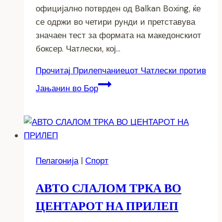
официјално потврден од Balkan Boxing, ќе
се одржи во четири рунди и претставува
значаен тест за формата на македонскиот
боксер. Чатлески, кој…
Прочитај
Прилепчаниецот Чатлески против
Јањанин во Бор
Пелагонија
|
Спорт
АВТО СЛАЛОМ ТРКА ВО
ЦЕНТАРОТ НА ПРИЛЕП