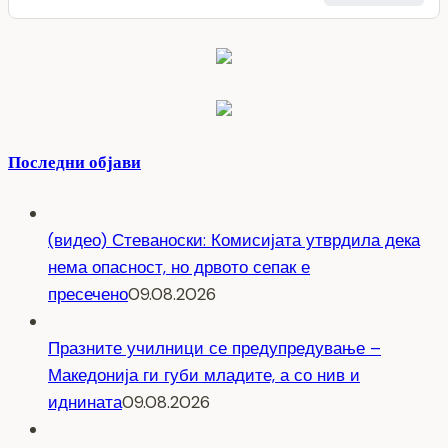
Последни објави
(видео) Стеваноски: Комисијата утврдила дека
нема опасност, но дрвото сепак е
пресечено
09.08.2026
Празните училници се предупредување –
Македонија ги губи младите, а со нив и
иднината
09.08.2026