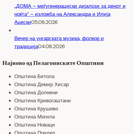
„ДОМА – меѓугенерациски дијалози за денот и
ноќта“ – изложба на Александра и Илија
Ацески
05.08.2026
Вечер на унгарската музика, фолкор и
традиција
04.08.2026
Најново од Пелагониските Општини
Општина Битола
Општина Демир Хисар
Општина Долнени
Општина Кривогаштани
Општина Крушево
Општина Могила
Општина Новаци
Општина Прилеп