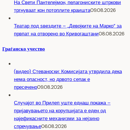
На Свети Пантелејмон, пелагониските штркови
тргнуваат кон потоплите краишта
09.08.2026
Театар под ѕвездите – „Девојките на Марко“ за
првпат на отворено во Кривогаштани
08.08.2026
Граѓанско учество
(видео) Стеваноски: Комисијата утврдила дека
нема опасност, но дрвото сепак е
пресечено
09.08.2026
Случајот во Прилеп уште еднаш покажа –
пријавувањето на корупцијата е еден од
најефикасните механизми за нејзино
спречување
06.08.2026