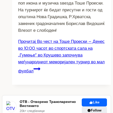
поп икона и музичка ѕвезда Тоше Проески.
На турнирот ќе бидат присутни и гости од
општина Нова Градишка, Р.Хрватска,
замeник градоначалник Борислав Видошиќ
Влезот е слободен!
Прочитај
Во чест на Тоше Проески – Денес
во 10:00 часот во спортската сала на
,,Гумење” во Крушево започнува
меѓународниот меморијален турнир во мал
фудбал
ОТВ - Отворено Транспарентно
Like
Вистинито
Follow
20k+ следбеници