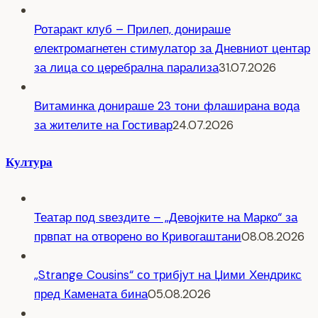
Ротаракт клуб – Прилеп, донираше
електромагнетен стимулатор за Дневниот центар
за лица со церебрална парализа
31.07.2026
Витаминка донираше 23 тони флаширана вода
за жителите на Гостивар
24.07.2026
Култура
Театар под ѕвездите – „Девојките на Марко“ за
првпат на отворено во Кривогаштани
08.08.2026
„Strange Cousins“ со трибјут на Џими Хендрикс
пред Камената бина
05.08.2026