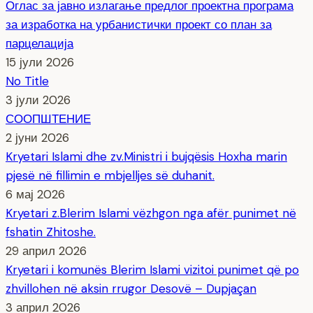
Оглас за јавно излагање предлог проектна програма
за изработка на урбанистички проект со план за
парцелација
15 јули 2026
No Title
3 јули 2026
СООПШТЕНИЕ
2 јуни 2026
Kryetari Islami dhe zv.Ministri i bujqësis Hoxha marin
pjesë në fillimin e mbjelljes së duhanit.
6 мај 2026
Kryetari z.Blerim Islami vëzhgon nga afër punimet në
fshatin Zhitoshe.
29 април 2026
Kryetari i komunës Blerim Islami vizitoi punimet që po
zhvillohen në aksin rrugor Desovë – Dupjaçan
3 април 2026