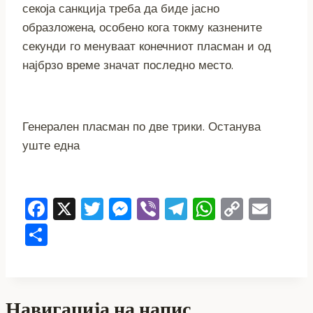
секоја санкција треба да биде јасно
образложена, особено кога токму казнените
секунди го менуваат конечниот пласман и од
најбрзо време значат последно место.
Генерален пласман по две трики. Останува
уште една
Facebook
X
Twitter
Messenger
Viber
Telegram
WhatsAp
Copy
Ema
Link
Share
Навигација на напис