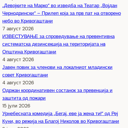
„Девојките на Марко“ во изведба на Театар „Војдан
Чернодрински“ – Прилеп која за прв пат на отворено
небо во Кривогаштани
7 август 2026
ИЗВЕСТУВАЊЕ за спроведување на превентивна
систематска дезинсекција на територијата нa
Општина Кривогаштани
4 август 2026
Јавен повик за членови на локалниот младински
совет Кривогаштани
4 август 2026
Одржан координативен состанок за превенција и
заштита од пожари
15 јули 2026
Урнебесната комедија „Бегај, еве ја жена ти!“ од Реј
Куни, во режија на Благој Николов во Кривогаштани