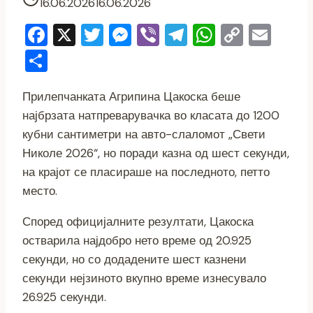
16.06.2026
16.06.2026
Facebook
X
Twitter
Messenger
Viber
Telegram
WhatsAp
Copy
Ema
Link
Share
Прилепчанката Агрипина Цакоска беше
најбрзата натпреварувачка во класата до 1200
кубни сантиметри на авто-слаломот „Свети
Николе 2026“, но поради казна од шест секунди,
на крајот се пласираше на последното, петто
место.
Според официјалните резултати, Цакоска
остварила најдобро нето време од 20.925
секунди, но со додадените шест казнени
секунди нејзиното вкупно време изнесувало
26.925 секунди.