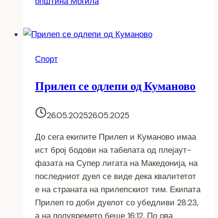
општина Могила
Спорт
Прилеп се одлепи од Куманово
26.05.2025
26.05.2025
До сега екипите Прилеп и Куманово имаа
ист број бодови на табелата од плејаут-
фазата на Супер лигата на Македонија, на
последниот дуел се виде дека квалитетот
е на страната на прилепскиот тим. Екипата
Прилеп го доби дуелот со убедливи 28:23,
а на полувремето беше 16:12. По ова