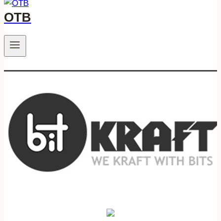
ОТВ
.