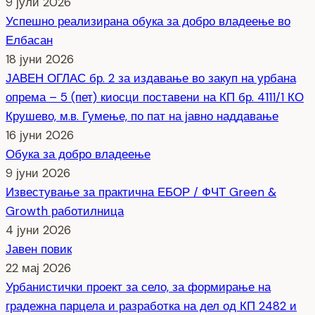
9 јули 2026
Успешно реализирана обука за добро владеење во
Елбасан
18 јуни 2026
ЈАВЕН ОГЛАС бр. 2 за издавање во закуп на урбана
опрема – 5 (пет) киосци поставени на КП бр. 4111/1 КО
Крушево, м.в. Гумење, по пат на јавно наддавање
16 јуни 2026
Обука за добро владеење
9 јуни 2026
Известување за практична ЕБОР / ФЧТ Green &
Growth работилница
4 јуни 2026
Јавен повик
22 мај 2026
Урбанистички проект за село, за формирање на
градежна парцела и разработка на дел од КП 2482 и