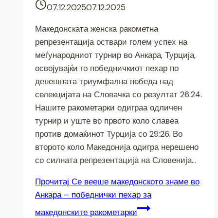
07.12.2025
07.12.2025
Македонската женска ракометна
репрезентација оствари голем успех на
меѓународниот турнир во Анкара, Турција,
освојувајќи го победничкиот пехар по
денешната триумфална победа над
селекцијата на Словачка со резултат 26:24.
Нашите ракометарки одиграа одличен
турнир и уште во првото коло славеа
против домаќинот Турција со 29:26. Во
второто коло Македонија одигра нерешено
со силната репрезентација на Словенија…
Прочитај
Се вееше македонското знаме во
Анкара – победнички пехар за
македонските ракометарки