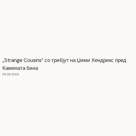
„Strange Cousins“ со трибјут на Џими Хендрикс пред
Камената бина
05.08.2026