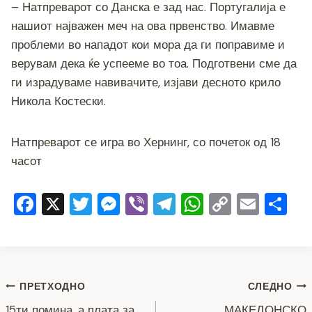
– Натпреварот со Данска е зад нас. Португалија е
нашиот најважен меч на ова првенство. Имавме
проблеми во нападот кои мора да ги поправиме и
верувам дека ќе успееме во тоа. Подготвени сме да
ги израдуваме навивачите, изјави десното крило
Никола Костески.
Натпреварот се игра во Хернинг, со почеток од 18
часот
F
X
T
M
Vi
T
W
C
E
S
a
wi
e
b
el
h
o
m
h
c
tt
ss
er
e
at
p
ai
ar
e
er
e
gr
s
y
l
e
Навигација
b
n
a
A
Li
ПРЕТХОДНО
СЛЕДНО
15ти помина, а плата за
МАКЕДОНСКО