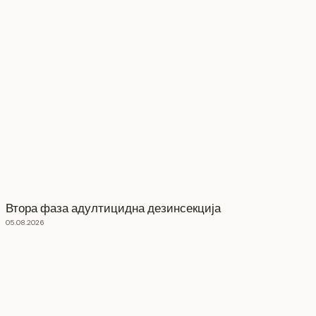
Втора фаза адултицидна дезинсекција
05.08.2026