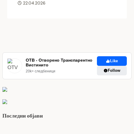
22.04.2026
ОТВ - Отворено Транспарентно
Like
Вистинито
Follow
20k+ следбеници
Последни објави