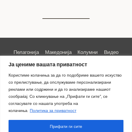
Пелагонија
Македонија
Колумни
Видео
Емисии
Култура
Здравје
Занимливости
Ја цениме вашата приватност
Спорт
ИРИС
Користиме колачиња за да го подобриме вашето искуство
со прелистување, да опслужуваме персонализирани
реклами или содржини и да го анализираме нашиот
сообраќај. Со кликнување на „Прифати ги сите“, се
Импресум
|
Маркетинг
согласувате со нашата употреба на
колачиња.
Политика за приватност
Прифати ги сите