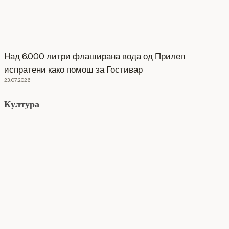
Над 6.000 литри флаширана вода од Прилеп
испратени како помош за Гостивар
23.07.2026
Култура