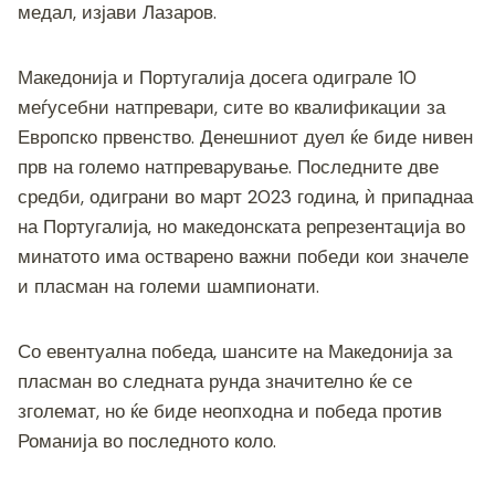
медал, изјави Лазаров.
Македонија и Португалија досега одиграле 10
меѓусебни натпревари, сите во квалификации за
Европско првенство. Денешниот дуел ќе биде нивен
прв на големо натпреварување. Последните две
средби, одиграни во март 2023 година, ѝ припаднаа
на Португалија, но македонската репрезентација во
минатото има остварено важни победи кои значеле
и пласман на големи шампионати.
Со евентуална победа, шансите на Македонија за
пласман во следната рунда значително ќе се
зголемат, но ќе биде неопходна и победа против
Романија во последното коло.