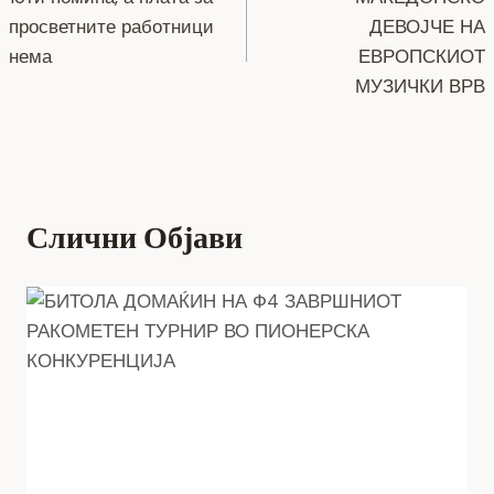
o
g
m
p
n
на
просветните работници
ДЕВОЈЧЕ НА
o
er
p
k
напис
нема
ЕВРОПСКИОТ
k
МУЗИЧКИ ВРВ
Слични Објави