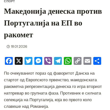
СПОРТ
Македонија денеска против
Португалија на ЕП во
ракомет
18.01.2026
F
X
T
M
Vi
T
W
C
E
S
a
wi
e
b
el
h
o
m
h
По очекуваниот пораз од фаворитот Данска на
c
tt
ss
er
e
at
p
ai
ar
стартот од Европското првенство, македонската
e
er
e
gr
s
y
l
e
ракометна репрезентација денеска го игра вториот
b
n
a
A
Li
натпревар во групната фаза. Противник е силната
o
g
m
p
n
селекција на Португалија, која во првото коло
o
er
p
k
славеше над Романија.