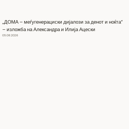
„ДОМА – меѓугенерациски дијалози за денот и ноќта“
– изложба на Александра и Илија Ацески
05.08.2026