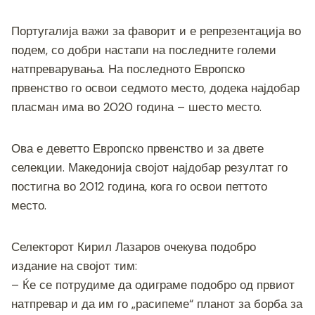
k
Португалија важи за фаворит и е репрезентација во
подем, со добри настапи на последните големи
натпреварувања. На последното Европско
првенство го освои седмото место, додека најдобар
пласман има во 2020 година – шесто место.
Ова е деветто Европско првенство и за двете
селекции. Македонија својот најдобар резултат го
постигна во 2012 година, кога го освои петтото
место.
Селекторот Кирил Лазаров очекува подобро
издание на својот тим:
– Ќе се потрудиме да одиграме подобро од првиот
натпревар и да им го „расипеме“ планот за борба за