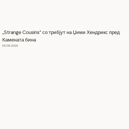
„Strange Cousins“ со трибјут на Џими Хендрикс пред
Камената бина
05.08.2026