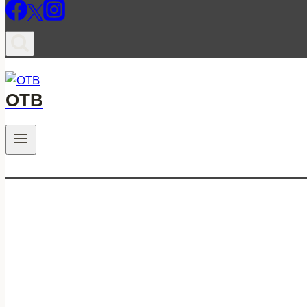
ОТВ
.