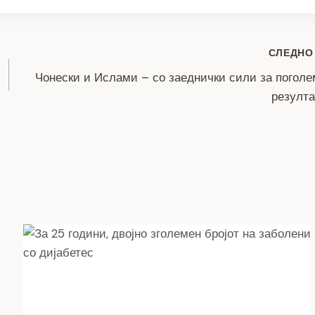
ar
e
СЛЕДНО
Чонески и Ислами – со заеднички сили за погол
резулт