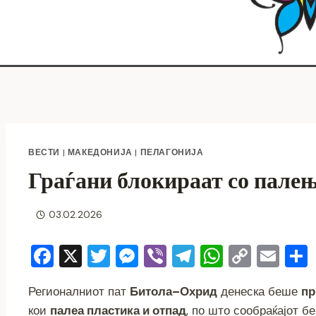
ВЕСТИ
|
МАКЕДОНИЈА
|
ПЕЛАГОНИЈА
Граѓани блокираат со палењ
03.02.2026
F
X
T
M
Vi
T
W
C
E
a
wi
e
b
el
h
o
m
Регионалниот пат
Битола–Охрид
денеска беше
пр
c
tt
ss
er
e
at
p
ai
кои
палеа пластика и отпад
, по што сообраќајот б