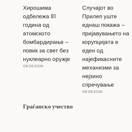
Хирошима
Случајот во
одбележа 81
Прилеп уште
година од
еднаш покажа –
атомското
пријавувањето на
бомбардирање –
корупцијата е
повик за свет без
еден од
ИЗЛОЖБА НА АЛЕКСАНДРА
нуклеарно оружје
најефикасните
ДИМИТРОВА – ПОРТРЕТИ –
06.08.2026
механизми за
„НОВА ДИМЕНЗИЈА ВО
нејзино
СОЗДАВАЊЕ 2 “
спречување
06.08.2026
22.10.2024
Граѓанско учество