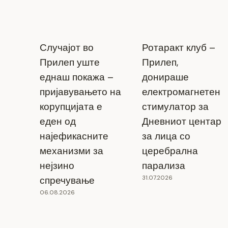
Случајот во
Ротаракт клуб –
Прилеп уште
Прилеп,
еднаш покажа –
донираше
пријавувањето на
електромагнетен
корупцијата е
стимулатор за
еден од
Дневниот центар
најефикасните
за лица со
механизми за
церебрална
нејзино
парализа
31.07.2026
спречување
06.08.2026