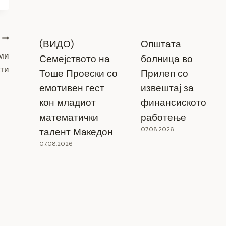
(ВИДО)
Општата
еми
Семејството на
болница во
ати
Тоше Проески со
Прилеп со
емотивен гест
извештај за
кон младиот
финансиското
математички
работење
07.08.2026
талент Македон
07.08.2026