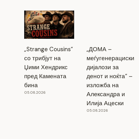
„Strange Cousins“
„ДОМА –
со трибјут на
меѓугенерациски
Џими Хендрикс
дијалози за
пред Камената
денот и ноќта“ –
бина
изложба на
05.08.2026
Александра и
Илија Ацески
05.08.2026