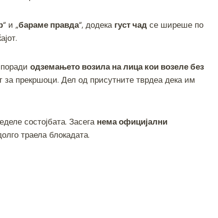
e
р
“ и „
бараме правда
“, додека
густ чад
се ширеше по
ајот.
 поради
одземањето возила на лица кои возеле без
т за прекршоци. Дел од присутните тврдеа дека им
леделе состојбата. Засега
нема официјални
долго траела блокадата.
S
h