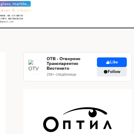
ОТВ - Отворено
Like
Транспарентно
Вистинито
Follow
20k+ следбеници