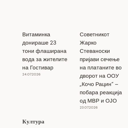
Витаминка
Советникот
донираше 23
Жарко
тони флаширана
Стеваноски
вода за жителите
пријави сечење
на Гостивар
на платаните во
24.07.2026
дворот на ООУ
„Кочо Рацин“ –
побара реакција
од МВР и ОЈО
23.07.2026
Култура