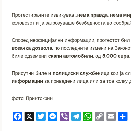
e
er
e
gr
s
y
l
b
n
a
A
Li
Протестирачите извикуваа „
нема правда, нема ми
o
g
m
p
n
коловозот и ја загрозуваше безбедноста во сообраќ
o
er
p
k
k
Според неофицијални информации, протестот бил
возачка дозвола
, по последните измени на Законо
биле одземени
скапи автомобили
, од
5.000 евра
.
Присутни биле и
полициски службеници
кои ја с
информации
за приведени лица или за тоа колку 
фото: Принтскрин
F
X
T
M
Vi
T
W
C
E
a
wi
e
b
el
h
o
m