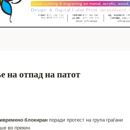
е на отпад на патот
S
h
ивремено блокиран
поради протест на група граѓани
ar
еше во прекин.