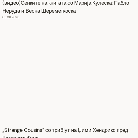
(видео)Сенките на книгата со Марија Кулеска: Пабло
Неруда и Весна Шереметкоска
05.08.2026
„Strange Cousins“ со трибјут на Џими Хендрикс пред
Камената бина