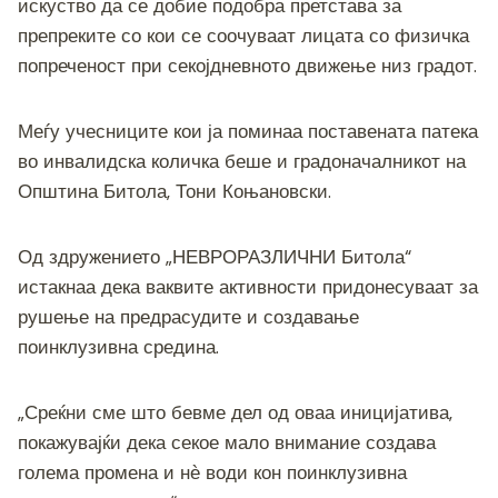
искуство да се добие подобра претстава за
препреките со кои се соочуваат лицата со физичка
попреченост при секојдневното движење низ градот.
Меѓу учесниците кои ја поминаа поставената патека
во инвалидска количка беше и градоначалникот на
Општина Битола, Тони Коњановски.
Од здружението „НЕВРОРАЗЛИЧНИ Битола“
истакнаа дека ваквите активности придонесуваат за
рушење на предрасудите и создавање
поинклузивна средина.
„Среќни сме што бевме дел од оваа иницијатива,
покажувајќи дека секое мало внимание создава
голема промена и нѐ води кон поинклузивна