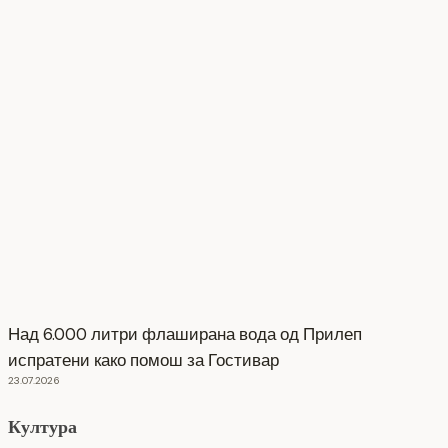
Над 6.000 литри флаширана вода од Прилеп
испратени како помош за Гостивар
23.07.2026
Култура