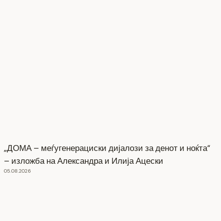
„ДОМА – меѓугенерациски дијалози за денот и ноќта“
– изложба на Александра и Илија Ацески
05.08.2026