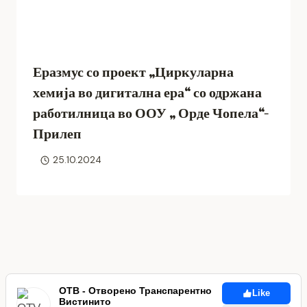
Еразмус со проект „Циркуларна
хемија во дигитална ера“ со одржана
работилница во ООУ „ Орде Чопела“-
Прилеп
25.10.2024
ОТВ - Отворено Транспарентно
Like
Вистинито