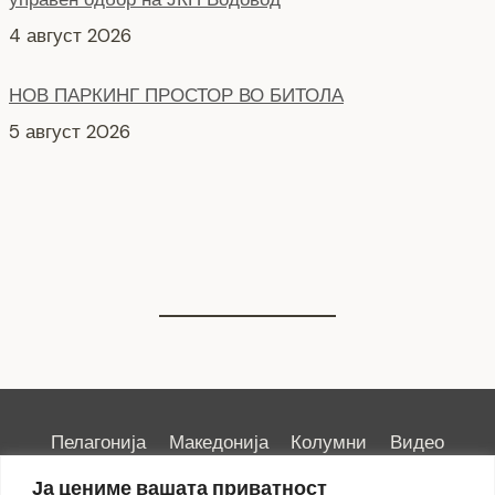
4 август 2026
НОВ ПАРКИНГ ПРОСТОР ВО БИТОЛА
5 август 2026
Интервју со кандидати за Надзорен одбор кои
продолжуваат во втора фаза ЈКП Водовод
4 август 2026
Пелагонија
Македонија
Колумни
Видео
Емисии
Култура
Здравје
Занимливости
Ја цениме вашата приватност