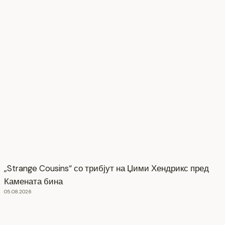
„Strange Cousins“ со трибјут на Џими Хендрикс пред
Камената бина
05.08.2026