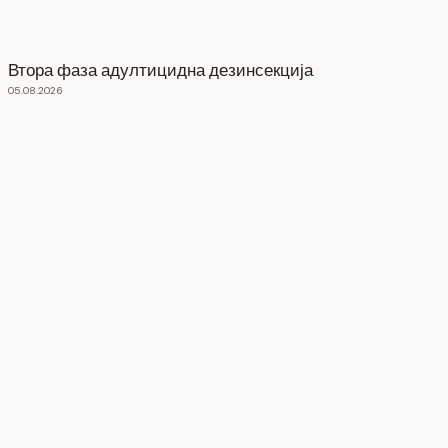
Втора фаза адултицидна дезинсекција
05.08.2026