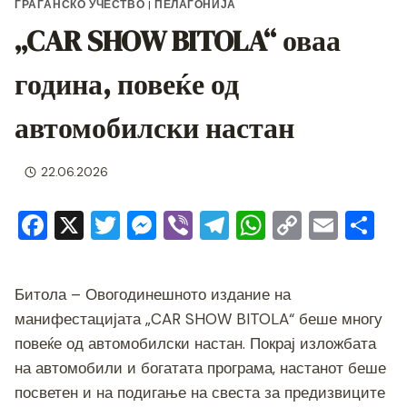
ГРАЃАНСКО УЧЕСТВО
|
ПЕЛАГОНИЈА
„CAR SHOW BITOLA“ оваа
година, повеќе од
автомобилски настан
22.06.2026
F
X
T
M
Vi
T
W
C
E
S
a
wi
e
b
el
h
o
m
h
c
tt
ss
er
e
at
p
ai
ar
Битола – Овогодинешното издание на
e
er
e
gr
s
y
l
e
манифестацијата „CAR SHOW BITOLA“ беше многу
b
n
a
A
Li
повеќе од автомобилски настан. Покрај изложбата
o
g
m
p
n
на автомобили и богатата програма, настанот беше
o
er
p
k
посветен и на подигање на свеста за предизвиците