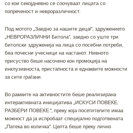
со кои секојдневно се соочуваат лицата со
k
попреченост и невроразличност.
Под мотото „Заедно за нашите деца!“, здружението
„НЕВРОРАЗЛИЧНИ Битола“, заедно со уште три
битолски здруженија на лица со посебни потреби,
беа почесни учесници на настанот. Нивното
присуство беше насочено кон промоција на
инклузивноста, пристапноста и еднаквите можности
за сите граѓани.
Во рамките на активностите беше реализирана
интерактивната иницијатива „ИСКУСИ ПОВЕЌЕ.
РАЗБЕРИ ПОВЕЌЕ.“, преку која посетителите имаа
можност да ја испробаат специјално подготвената
„Патека во количка“. Целта беше преку лично