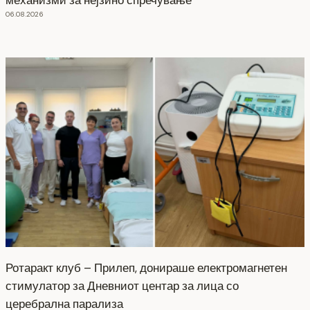
механизми за нејзино спречување
06.08.2026
Ротаракт клуб – Прилеп, донираше електромагнетен
стимулатор за Дневниот центар за лица со
церебрална парализа