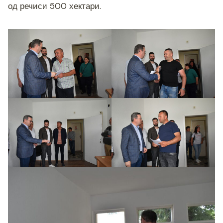
од речиси 500 хектари.
k