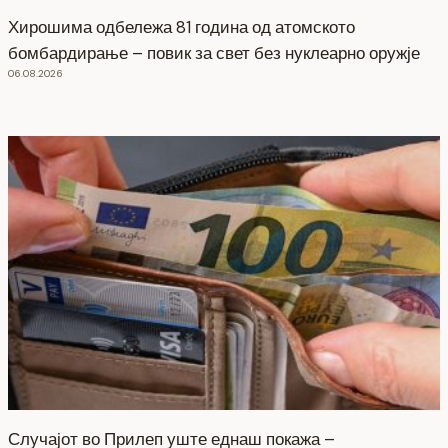
Хирошима одбележа 81 година од атомското
бомбардирање – повик за свет без нуклеарно оружје
06.08.2026
Случајот во Прилеп уште еднаш покажа –