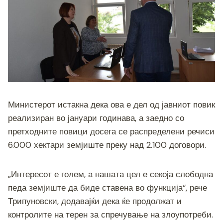
Министерот истакна дека ова е дел од јавниот повик
реализиран во јануари годинава, а заедно со
претходните повици досега се распределени речиси
6.000 хектари земјиште преку над 2.100 договори.
„Интересот е голем, а нашата цел е секоја слободна
педа земјиште да биде ставена во функција“, рече
Трипуновски, додавајќи дека ќе продолжат и
контролите на терен за спречување на злоупотреби.