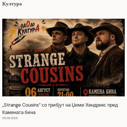
Култура
„Strange Cousins“ со трибјут на Џими Хендрикс пред
Камената бина
05.08.2026