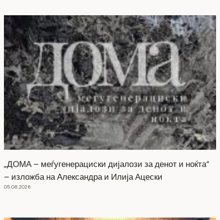
„ДОМА – меѓугенерациски дијалози за денот и ноќта“
– изложба на Александра и Илија Ацески
05.08.2026