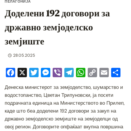
ПЕЛАГОНИЈА
Доделени 192 договори за
државно земјоделско
земјиште
28.05.2025
F
X
T
M
Vi
T
W
C
E
S
a
wi
e
b
el
h
o
m
h
Денеска министерот за земјоделство, шумарство и
c
tt
ss
er
e
at
p
ai
ar
водостопанство, Цветан Трипуновски, ја посети
e
er
e
gr
s
y
l
e
подрачната единица на Министерството во Прилеп,
b
n
a
A
Li
каде што беа доделени 192 договори за закуп на
o
g
m
p
n
државно земјоделско земјиште на земјоделци од
o
er
p
k
овој регион. Договорите опфаќаат вкупна површина