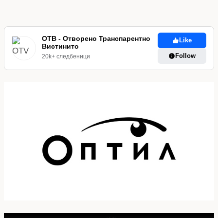
ОТВ - Отворено Транспарентно
Like
Вистинито
Follow
20k+ следбеници