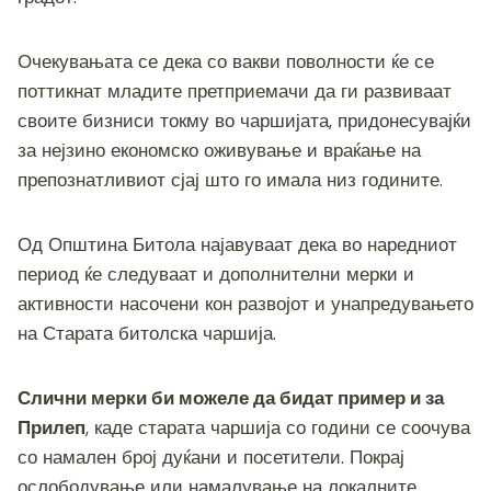
Очекувањата се дека со вакви поволности ќе се
поттикнат младите претприемачи да ги развиваат
своите бизниси токму во чаршијата, придонесувајќи
за нејзино економско оживување и враќање на
препознатливиот сјај што го имала низ годините.
Од Општина Битола најавуваат дека во наредниот
период ќе следуваат и дополнителни мерки и
активности насочени кон развојот и унапредувањето
на Старата битолска чаршија.
Слични мерки би можеле да бидат пример и за
Прилеп
, каде старата чаршија со години се соочува
со намален број дуќани и посетители. Покрај
ослободување или намалување на локалните