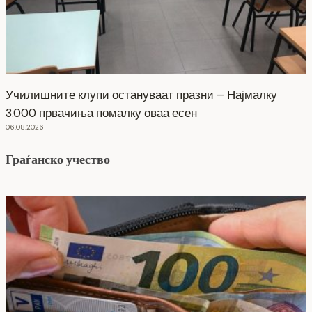
Училишните клупи остануваат празни – Најмалку
3.000 првачиња помалку оваа есен
06.08.2026
Граѓанско учество