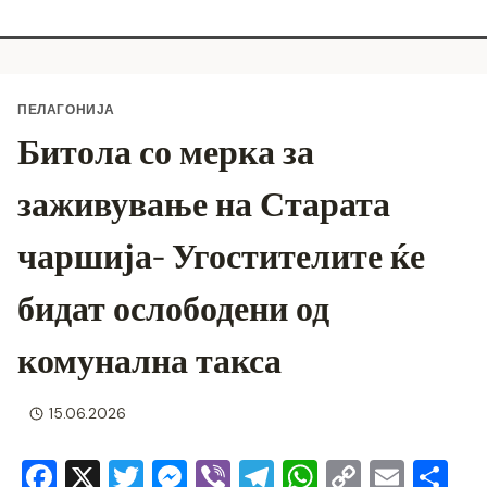
ПЕЛАГОНИЈА
Битола со мерка за
заживување на Старата
чаршија- Угостителите ќе
бидат ослободени од
комунална такса
15.06.2026
F
X
T
M
Vi
T
W
C
E
S