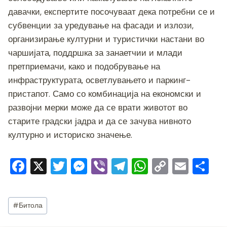
давачки, експертите посочуваат дека потребни се и
субвенции за уредување на фасади и излози,
организирање културни и туристички настани во
чаршијата, поддршка за занаетчии и млади
претприемачи, како и подобрување на
инфраструктурата, осветлувањето и паркинг-
пристапот. Само со комбинација на економски и
развојни мерки може да се врати животот во
старите градски јадра и да се зачува нивното
културно и историско значење.
F
X
T
M
Vi
T
W
C
E
S
a
wi
e
b
el
h
o
m
h
c
tt
ss
er
e
at
p
ai
ar
Post
#
Битола
e
er
e
gr
s
y
l
e
Tags: