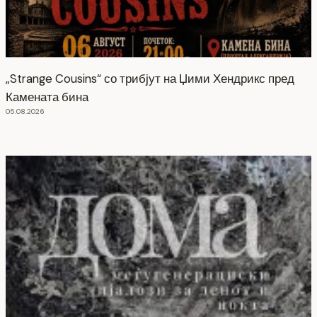
„Strange Cousins“ со трибјут на Џими Хендрикс пред
Камената бина
05.08.2026