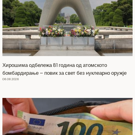
Хирошима одбележа 81 година од атомското
бомбардирање – повик за свет без нуклеарно оружје
06.08.2026