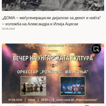
„ДОМА – меѓугенерациски дијалози за денот и ноќта“
– изложба на Александра и Илија Ацески
05.08.2026