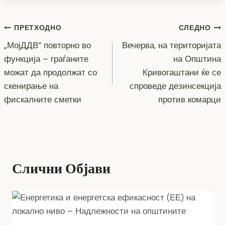
b
n
a
A
Li
o
g
m
p
n
Навигација
ПРЕТХОДНО
СЛЕДНО
o
er
p
k
„МојДДВ“ повторно во
Вечерва, на територијата
k
на
функција – граѓаните
на Општина
напис
можат да продолжат со
Кривогаштани ќе се
скенирање на
спроведе дезинсекција
фискалните сметки
против комарци
Слични Објави