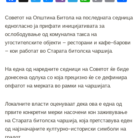
a
wi
e
b
el
h
o
m
h
c
tt
ss
er
e
at
p
ai
ar
Советот на Општина Битола на последната седница
e
er
e
gr
s
y
l
e
едногласно ја прифати иницијативата за
b
n
a
A
Li
ослободување од комунална такса на
угостителските објекти – ресторани и кафе-барови
o
g
m
p
n
– кои работат во Старата битолска чаршија.
o
er
p
k
k
На една од наредните седници на Советот ќе биде
донесена одлука со која прецизно ќе се дефинира
опфатот на мерката во рамки на чаршијата.
Локалните власти оценуваат дека ова е една од
првите конкретни мерки насочени кон заживување
на Старата битолска чаршија, која претставува еден
од најзначајните културно-историски симболи на
градот.