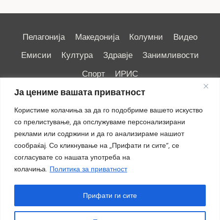
Пелагонија
Македонија
Колумни
Видео
Емисии
Култура
Здравје
Занимливости
Спорт
ИРИС
Ја цениме вашата приватност
Користиме колачиња за да го подобриме вашето искуство
со прелистување, да опслужуваме персонализирани
реклами или содржини и да го анализираме нашиот
Импресум
|
Маркетинг
сообраќај. Со кликнување на „Прифати ги сите“, се
согласувате со нашата употреба на
колачиња.
Политика за приватност
Прифати ги сите