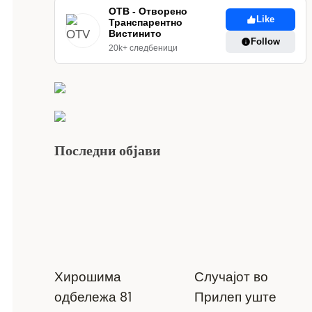
ОТВ - Отворено
Like
Транспарентно
Вистинито
Follow
20k+ следбеници
Последни објави
Хирошима
Случајот во
одбележа 81
Прилеп уште