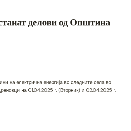
 останат делови од Општина
S
h
ни на електрична енергија во следните села во
ar
реновци на 01.04.2025 г. (Вторник) и 02.04.2025 г.
e
S
h