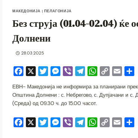
МАКЕДОНИЈА
|
ПЕЛАГОНИЈА
Без струја (01.04-02.04) ќе
Долнени
28.03.2025
F
X
T
M
Vi
T
W
C
E
a
wi
e
b
el
h
o
m
ЕВН- Македонија не информира за планирани преки
c
tt
ss
er
e
at
p
ai
Општина Долнени : с. Небрегово, с. Дупјачани и с. Д
e
er
e
gr
s
y
l
(Среда) од 09.30 ч. до 15.00 часот.
b
n
a
A
Li
o
g
m
p
n
F
X
T
M
Vi
T
W
C
E
o
er
p
k
a
wi
e
b
el
h
o
m