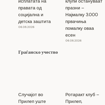
исплатата на
клупи остануваат
правата од
празни –
социјална и
Најмалку 3.000
детска заштита
првачиња
06.08.2026
помалку оваа
есен
06.08.2026
Граѓанско учество
МОН го објави Конкурсот за упис во
средните училишта за учебната
2025/2026 година
01.04.2025
Случајот во
Ротаракт клуб –
Прилеп уште
Прилеп,