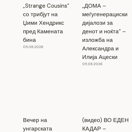
„Strange Cousins“
„ДОМА –
со трибјут на
меѓугенерациски
Џими Хендрикс
дијалози за
пред Камената
денот и ноќта“ –
бина
изложба на
05.08.2026
Александра и
Илија Ацески
05.08.2026
Вечер на
(видео) ВО ЕДЕН
унгарската
КАДАР –