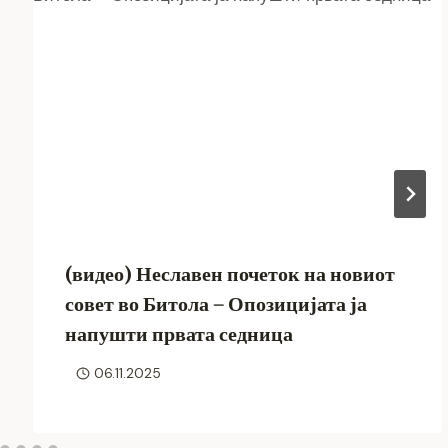
(видео) Неславен почеток на новиот
совет во Битола – Опозицијата ја
напушти првата седница
06.11.2025