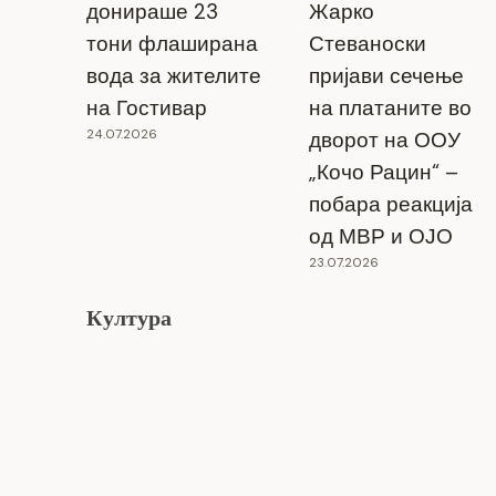
донираше 23
Жарко
тони флаширана
Стеваноски
вода за жителите
пријави сечење
на Гостивар
на платаните во
24.07.2026
дворот на ООУ
„Кочо Рацин“ –
побара реакција
од МВР и ОЈО
23.07.2026
Култура