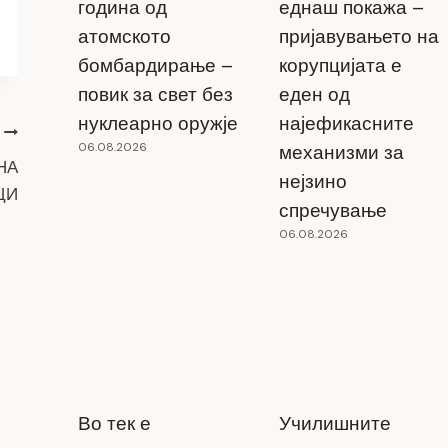
година од
еднаш покажа –
атомското
пријавувањето на
бомбардирање –
корупцијата е
повик за свет без
еден од
нуклеарно оружје
најефикасните
06.08.2026
механизми за
НА
нејзино
ЦИ
спречување
06.08.2026
Во тек е
Училишните