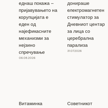
еднаш покажа –
донираше
пријавувањето на
електромагнетен
корупцијата е
стимулатор за
еден од
Дневниот центар
најефикасните
за лица со
механизми за
церебрална
нејзино
парализа
31.07.2026
спречување
06.08.2026
Витаминка
Советникот