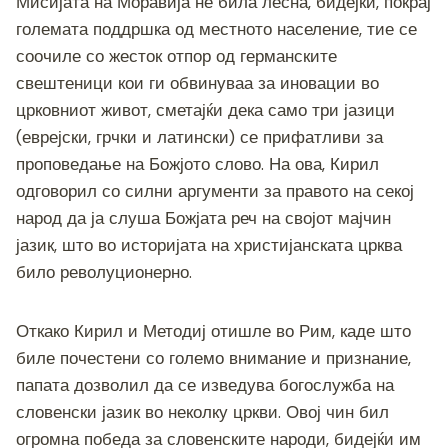
Мисијата на Моравија не била лесна, бидејќи, покрај
големата поддршка од местното население, тие се
соочиле со жесток отпор од германските
свештеници кои ги обвинуваа за иновации во
црковниот живот, сметајќи дека само три јазици
(еврејски, грчки и латински) се прифатливи за
проповедање на Божјото слово. На ова, Кирил
одговорил со силни аргументи за правото на секој
народ да ја слуша Божјата реч на својот мајчин
јазик, што во историјата на христијанската црква
било револуционерно.
Откако Кирил и Методиј отишле во Рим, каде што
биле почестени со големо внимание и признание,
папата дозволил да се изведува богослужба на
словенски јазик во неколку цркви. Овој чин бил
огромна победа за словенските народи, бидејќи им