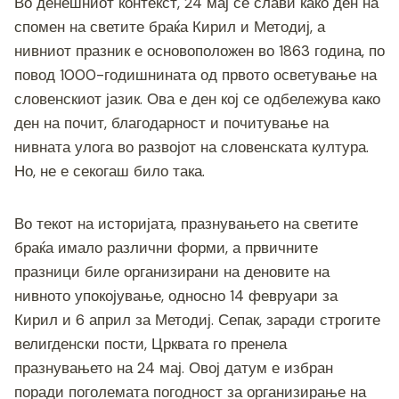
Во денешниот контекст, 24 мај се слави како ден на
спомен на светите браќа Кирил и Методиј, а
нивниот празник е основоположен во 1863 година, по
повод 1000-годишнината од првото осветување на
словенскиот јазик. Ова е ден кој се одбележува како
ден на почит, благодарност и почитување на
нивната улога во развојот на словенската култура.
Но, не е секогаш било така.
Во текот на историјата, празнувањето на светите
браќа имало различни форми, а првичните
празници биле организирани на деновите на
нивното упокојување, односно 14 февруари за
Кирил и 6 април за Методиј. Сепак, заради строгите
велигденски пости, Црквата го пренела
празнувањето на 24 мај. Овој датум е избран
поради поголемата погодност за организирање на