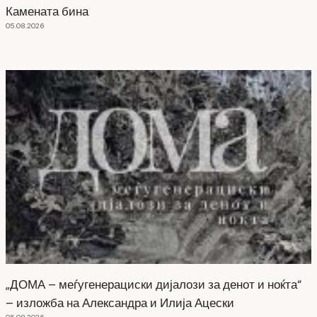
Камената бина
05.08.2026
„ДОМА – меѓугенерациски дијалози за денот и ноќта“
– изложба на Александра и Илија Ацески