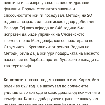
вештини и за извршување на високи државни
функции. Поради стекнатото знаење и
способностите кои ги поседувал, Методиј на 20
годишна возраст, од визнтискиот двор добил чин
Војвода. Тој како војвода во 845 година бил
испратен да биде управник на Словенското
кнежевство во Македонија, кое се простирало во
Струмичко – брегалничкиот регион. Задача на
Методиј била да ја осигура поддршката на месното
население во борбата против бугарските напади на
таа територија.
Константин
, познат под монашкото име Кирил, бил
роден во 827 год. Се школувал во солунските
училишта во кои оделе само децата од поимотните
семејства. Како најдобар ученик, рано се школувал
на Цариградскиот универзитет (Магнаурската