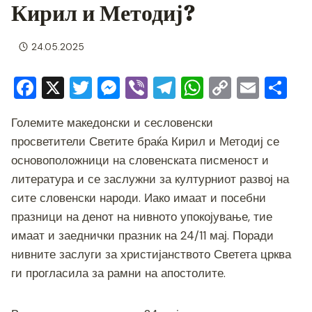
Кирил и Методиј?
24.05.2025
F
X
T
M
Vi
T
W
C
E
S
a
wi
e
b
el
h
o
m
h
Големите македонски и сесловенски
c
tt
ss
er
e
at
p
ai
ar
просветители Светите браќа Кирил и Методиј се
e
er
e
gr
s
y
l
e
основоположници на словенската писменост и
b
n
a
A
Li
литература и се заслужни за културниот развој на
o
g
m
p
n
сите словенски народи. Иако имаат и посебни
o
er
p
k
празници на денот на нивното упокојување, тие
имаат и заеднички празник на 24/11 мај. Поради
k
нивните заслуги за христијанството Светета црква
ги прогласила за рамни на апостолите.