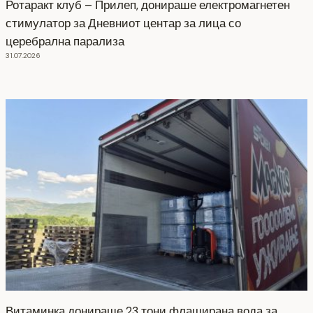
Ротаракт клуб – Прилеп, донираше електромагнетен
стимулатор за Дневниот центар за лица со
церебрална парализа
31.07.2026
Витаминка донираше 23 тони флаширана вода за