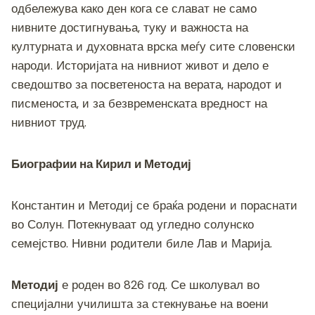
одбележува како ден кога се слават не само
нивните достигнувања, туку и важноста на
културната и духовната врска меѓу сите словенски
народи. Историјата на нивниот живот и дело е
сведоштво за посветеноста на верата, народот и
писменоста, и за безвременската вредност на
нивниот труд.
Биографии на Кирил и Методиј
Константин и Методиј се браќа родени и пораснати
во Солун. Потекнуваат од угледно солунско
семејство. Нивни родители биле Лав и Марија.
Методиј
е роден во 826 год. Се школувал во
специјални училишта за стекнување на воени