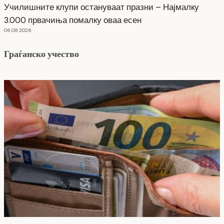
Училишните клупи остануваат празни – Најмалку
3.000 првачиња помалку оваа есен
06.08.2026
Граѓанско учество