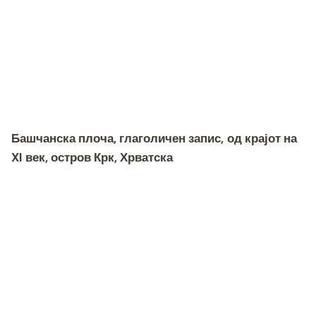
Башчанска плоча, глаголичен запис,
од крајот на
XI век, остров Крк, Хрватска