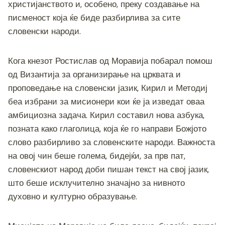
христијанството и, особено, преку создавање на
писменост која ќе биде разбирлива за сите
словенски народи.
Кога кнезот Ростислав од Моравија побарал помош
од Византија за организирање на црквата и
проповедање на словенски јазик, Кирил и Методиј
беа избрани за мисионери кои ќе ја изведат оваа
амбициозна задача. Кирил составил нова азбука,
позната како глаголица, која ќе го направи Божјото
слово разбирливо за словенските народи. Важноста
на овој чин беше голема, бидејќи, за прв пат,
словенскиот народ доби пишан текст на свој јазик,
што беше исклучително значајно за нивното
духовно и културно образување.