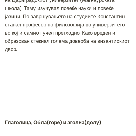
школа). Таму изучувал повеќе науки и повеќе
јазици. По завршувањето на студиите Константин
станал професор по филозофија во универзитетот
во кој и самиот учел претходно. Како вреден и
образован стекнал голема доверба на византискиот
двор.
Глаголица
,
Обла(горе) и аголна(долу)