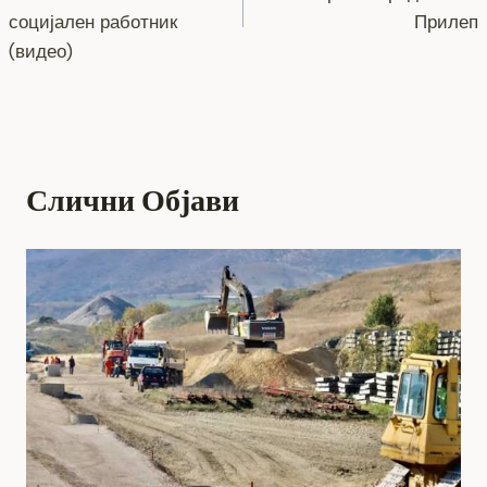
o
er
p
k
напис
социјален работник
Прилеп
k
(видео)
Слични Објави