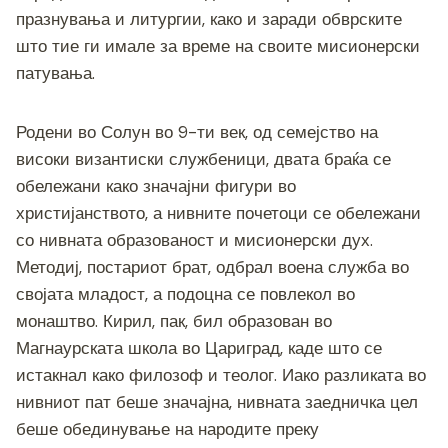
празнувања и литургии, како и заради обврските
што тие ги имале за време на своите мисионерски
патувања.
Родени во Солун во 9-ти век, од семејство на
високи византиски службеници, двата браќа се
обележани како значајни фигури во
христијанството, а нивните почетоци се обележани
со нивната образованост и мисионерски дух.
Методиј, постариот брат, одбрал воена служба во
својата младост, а подоцна се повлекол во
монаштво. Кирил, пак, бил образован во
Магнаурската школа во Цариград, каде што се
истакнал како филозоф и теолог. Иако разликата во
нивниот пат беше значајна, нивната заедничка цел
беше обединување на народите преку