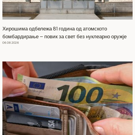
Хирошима одбележа 81 година од атомското
бомбардирање – повик за свет без нуклеарно оружје
06.08.2026