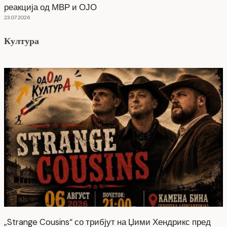
реакција од МВР и ОЈО
23.07.2026
Култура
„Strange Cousins“ со трибјут на Џими Хендрикс пред