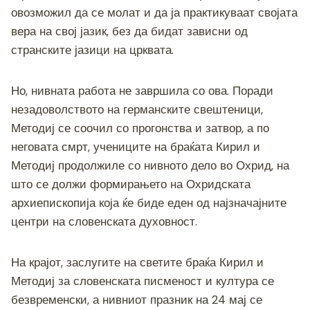
овозможил да се молат и да ја практикуваат својата
вера на свој јазик, без да бидат зависни од
странските јазици на црквата.
Но, нивната работа не завршила со ова. Поради
незадоволството на германските свештеници,
Методиј се соочил со прогонства и затвор, а по
неговата смрт, учениците на браќата Кирил и
Методиј продолжиле со нивното дело во Охрид, на
што се должи формирањето на Охридската
архиепископија која ќе биде еден од најзначајните
центри на словенската духовност.
На крајот, заслугите на светите браќа Кирил и
Методиј за словенската писменост и култура се
безвременски, а нивниот празник на 24 мај се