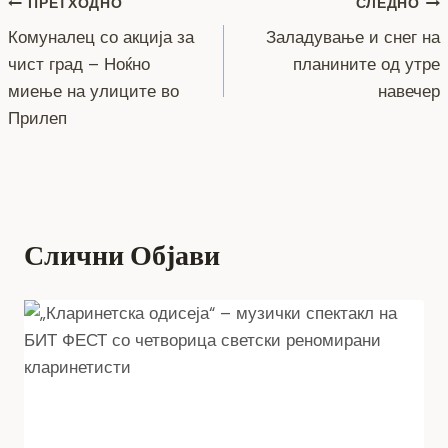
Навигација
b
n
a
A
Li
ПРЕТХОДНО
СЛЕДНО
o
g
m
p
n
Комуналец со акција за
Заладување и снег на
на
чист град – Ноќно
планините од утре
o
er
p
k
напис
миење на улиците во
навечер
k
Прилеп
Слични Објави