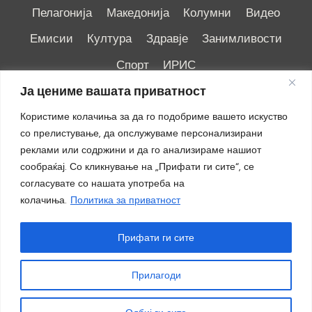
Пелагонија
Македонија
Колумни
Видео
Емисии
Култура
Здравје
Занимливости
Спорт
ИРИС
Ја цениме вашата приватност
Користиме колачиња за да го подобриме вашето искуство
со прелистување, да опслужуваме персонализирани
реклами или содржини и да го анализираме нашиот
Импресум
|
Маркетинг
сообраќај. Со кликнување на „Прифати ги сите“, се
согласувате со нашата употреба на
колачиња.
Политика за приватност
Прифати ги сите
Прилагоди
© 2018 - 2026 ОТВ