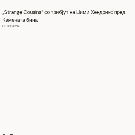
„Strange Cousins“ со трибјут на Џими Хендрикс пред
Камената бина
05.08.2026