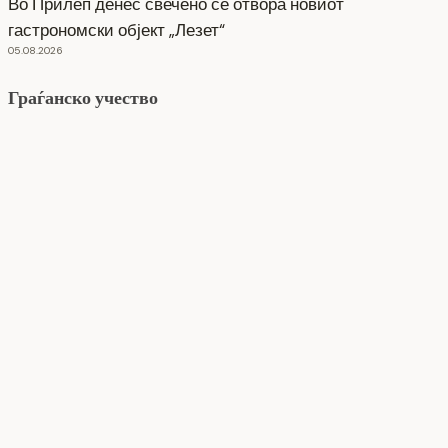
Во Прилеп денес свечено се отвора новиот
гастрономски објект „Лезет“
05.08.2026
Граѓанско учество