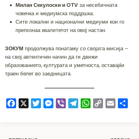
Милан Секулоски и OTV
за несебичната
човечка и медиумска поддршка.
Сите локални и национални медиуми кои го
препознаа квалитетот на овој настан.
ЗОКУМ
продолжува понатаму со својата мисија –
на свој автентичен начин да ги движи
образованието, културата и уметноста, оставајќи
траен белег во заедницата.
F
X
T
M
Vi
T
W
C
E
S
a
wi
e
b
el
h
o
m
h
c
tt
ss
er
e
at
p
ai
ar
e
er
e
gr
s
y
l
e