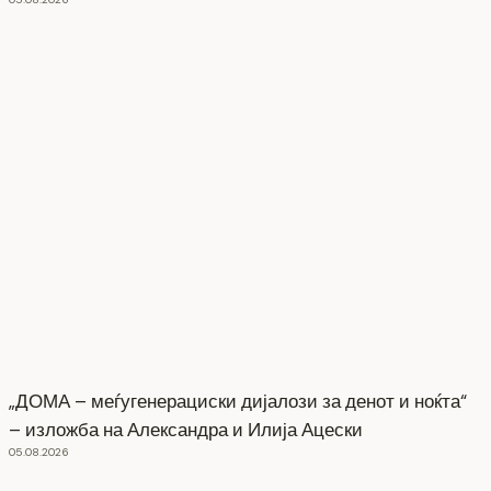
„ДОМА – меѓугенерациски дијалози за денот и ноќта“
– изложба на Александра и Илија Ацески
05.08.2026