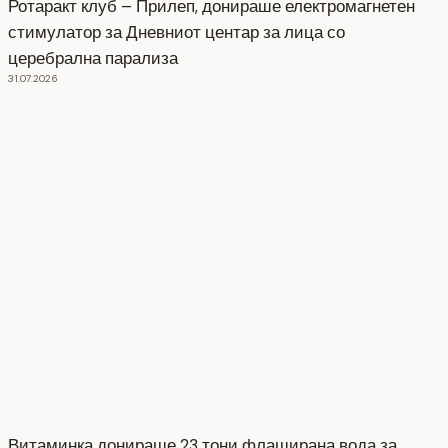
Ротаракт клуб – Прилеп, донираше електромагнетен
стимулатор за Дневниот центар за лица со
церебрална парализа
31.07.2026
Витаминка донираше 23 тони флаширана вода за