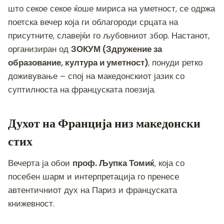
c
tt
ss
er
e
at
p
ai
ar
што секое секое ќоше мириса на уметност, се одржа
e
er
e
gr
s
y
l
e
поетска вечер која ги облагороди срцата на
b
n
a
A
Li
присутните, славејќи го љубовниот збор. Настанот,
o
g
m
p
n
организиран од
ЗОКУМ (Здружение за
o
er
p
k
образование, култура и уметност)
, понуди ретко
доживување – спој на македонскиот јазик со
k
суптилноста на француската поезија.
Духот на Франција низ македонски
стих
Вечерта ја обои
проф. Љупка Томиќ
, која со
посебен шарм и интерпретација го пренесе
автентичниот дух на Париз и француската
книжевност.