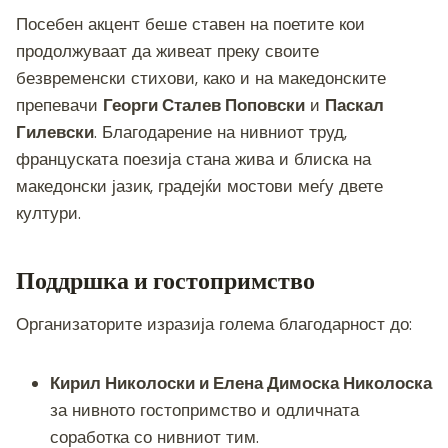
Посебен акцент беше ставен на поетите кои
продолжуваат да живеат преку своите
безвременски стихови, како и на македонските
препевачи
Георги Сталев Поповски
и
Паскал
Гилевски
. Благодарение на нивниот труд,
француската поезија стана жива и блиска на
македонски јазик, градејќи мостови меѓу двете
култури.
Поддршка и гостопримство
Организаторите изразија голема благодарност до:
Кирил Николоски и Елена Димоска Николоска
за нивното гостопримство и одличната
соработка со нивниот тим.