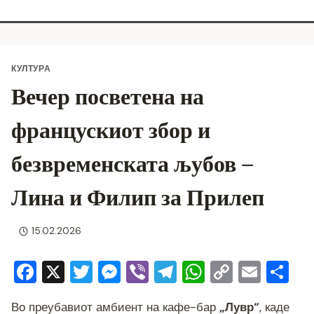
КУЛТУРА
Вечер посветена на
францускиот збор и
безвременската љубов –
Лина и Филип за Прилеп
15.02.2026
F
X
T
M
Vi
T
W
C
E
S
a
wi
e
b
el
h
o
m
h
Во преубавиот амбиент на кафе-бар
„Лувр“
, каде