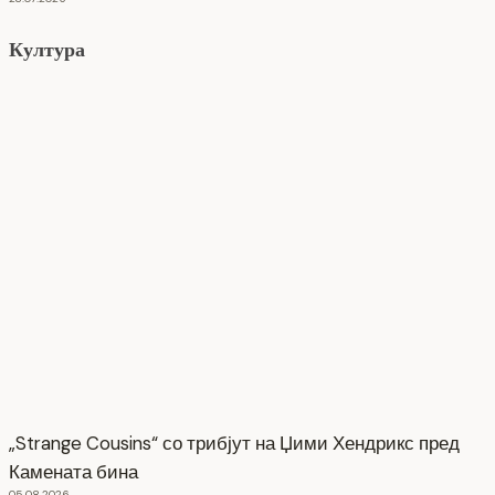
Култура
„Strange Cousins“ со трибјут на Џими Хендрикс пред
Камената бина
05.08.2026