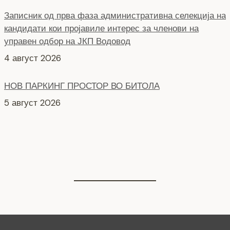
Записник од прва фаза административна селекција на
кандидати кои пројавиле интерес за членови на
управен одбор на ЈКП Водовод
4 август 2026
НОВ ПАРКИНГ ПРОСТОР ВО БИТОЛА
5 август 2026
Интервју со кандидати за Надзорен одбор кои
продолжуваат во втора фаза ЈКП Водовод
4 август 2026