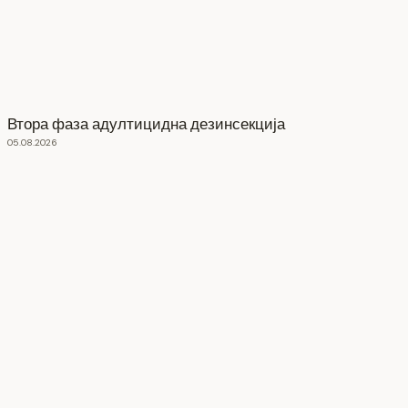
Втора фаза адултицидна дезинсекција
05.08.2026