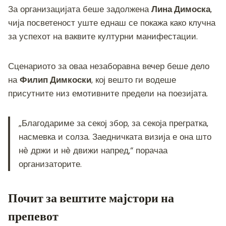
За организацијата беше задолжена
Лина Димоска
,
чија посветеност уште еднаш се покажа како клучна
за успехот на ваквите културни манифестации.
Сценариото за оваа незаборавна вечер беше дело
на
Филип Димкоски
, кој вешто ги водеше
присутните низ емотивните предели на поезијата.
„Благодариме за секој збор, за секоја прегратка,
насмевка и солза. Заедничката визија е она што
нè држи и нè движи напред,“ порачаа
организаторите.
Почит за вештите мајстори на
препевот