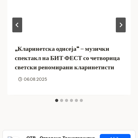
„Кларинетска одисеја“ – музички
спектакл на БИТ ФЕСТ со четворица
светски реномирани кларинетисти
06.08.2025
ОТВ - Отворено Транспарентно