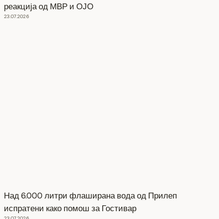
реакција од МВР и ОЈО
23.07.2026
Над 6.000 литри флаширана вода од Прилеп
испратени како помош за Гостивар
23.07.2026