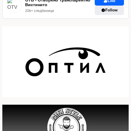
Like
Вистинито
Follow
20k+ следбеници