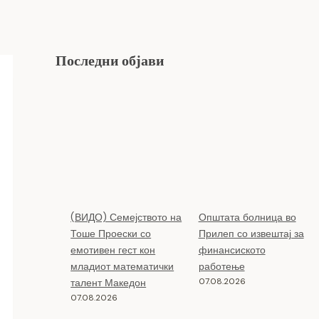
Последни објави
(ВИДО) Семејството на
Општата болница во
Тоше Проески со
Прилеп со извештај за
емотивен гест кон
финансиското
младиот математички
работење
07.08.2026
талент Македон
07.08.2026