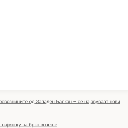
ревозниците од Западен Балкан – се најавуваат нови
 најмногу за брзо возење