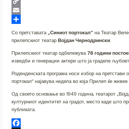
o
t
s
b
e
W
k
e
e
e
l
h
C
r
n
r
e
a
o
E
g
g
t
p
m
S
Со претставата
„Синиот портокал“
на Театар Веле
e
r
s
y
a
h
прилепскиот театар
Војдан Чернодрински
.
r
a
A
L
i
a
Прилепскиот театар одбележува
76 години посто
m
p
i
l
r
изведби и генерации актери што ја граделе љубовт
p
n
e
Роденденската програма носи избор на претстави о
k
портокал“ најавува недела во која Прилеп ќе живее 
Од своето основање во 1949 година, театарот „Вој
културниот идентитет на градот, место каде што п
публиката.