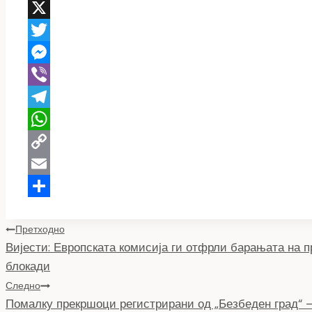
F
a
X
c
T
e
w
M
b
i
e
V
o
t
s
i
T
o
t
s
b
e
W
k
e
e
e
l
h
C
r
n
r
e
a
o
E
g
g
t
p
m
S
Навигација
e
r
s
y
a
h
Претходно
Вијести: Европската комисија ги отфрли барањата на п
r
a
A
L
i
a
на
блокади
m
p
i
l
r
напис
Следно
p
n
e
Помалку прекршоци регистрирани од „Безбеден град“ –