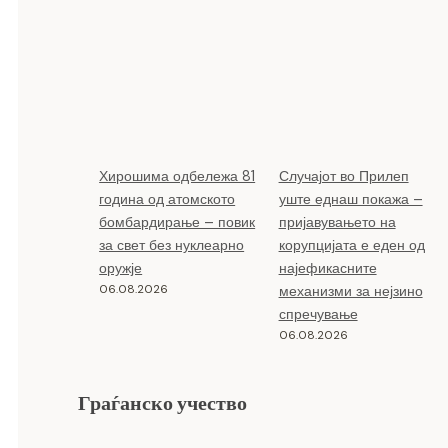
Хирошима одбележа 81
Случајот во Прилеп
година од атомското
уште еднаш покажа –
бомбардирање – повик
пријавувањето на
за свет без нуклеарно
корупцијата е еден од
оружје
најефикасните
06.08.2026
механизми за нејзино
спречување
06.08.2026
Граѓанско учество