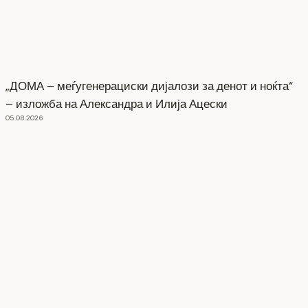
„ДОМА – меѓугенерациски дијалози за денот и ноќта“
– изложба на Александра и Илија Ацески
05.08.2026