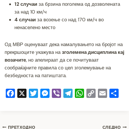
12 случаи
за брзина поголема од дозволената
за над 10 км/ч
4 случаи
за возење со над 170 км/ч во
ненаселено место
Од МВР оценуваат дека намалувањето на бројот на
прекршоците укажува на
зголемена дисциплина кај
возачите
, но апелираат да се почитуваат
сообраќајните правила со цел зголемување на
безбедноста на патиштата.
F
X
T
M
Vi
T
W
C
E
S
a
wi
e
b
el
h
o
m
h
c
tt
ss
er
e
at
p
ai
ar
e
er
e
gr
s
y
l
e
Навигација
ПРЕТХОДНО
СЛЕДНО