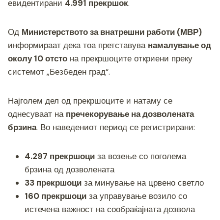
o
g
m
p
n
евидентирани
4.991 прекршок
.
o
er
p
k
k
Од
Министерството за внатрешни работи (МВР)
информираат дека тоа претставува
намалување од
околу 10 отсто
на прекршоците откриени преку
системот „Безбеден град“.
Најголем дел од прекршоците и натаму се
однесуваат на
пречекорување на дозволената
брзина
. Во наведениот период се регистрирани:
4.297 прекршоци
за возење со поголема
брзина од дозволената
33 прекршоци
за минување на црвено светло
160 прекршоци
за управување возило со
истечена важност на сообраќајната дозвола