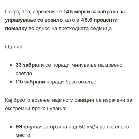
Покрај тоа, изречени се
148 мерки за забрана за
управување со возило
, што е
48,6 проценти
помалку
во однос на претходната седмица.
Од нив:
33 забрани
се поради минување на црвено
светло
115 забрани
поради брзо возење
Кај брзото возење, најмногу санкции се изречени за
екстремни прекршувања:
99 случаи
за брзина над 80 км/ч во населено
место