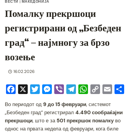
ВЕСТИ
|
МАКЕДОНИЈА
Помалку прекршоци
регистрирани од „Безбеден
град“ – најмногу за брзо
возење
16.02.2026
F
X
T
M
Vi
T
W
C
E
S
a
wi
e
b
el
h
o
m
h
Во периодот од
9 до 15 февруари
, системот
c
tt
ss
er
e
at
p
ai
ar
„Безбеден град“ регистрирал
4.490 сообраќајни
e
er
e
gr
s
y
l
e
прекршоци
, што е за
501 прекршок помалку
во
b
n
a
A
Li
однос на првата недела од февруари, кога биле