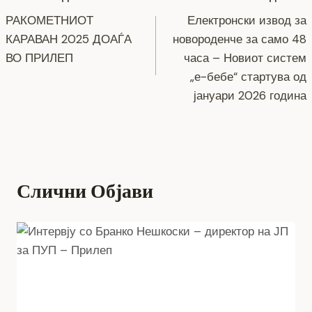
Навигација
o
er
p
k
РАКОМЕТНИОТ
Електронски извод за
k
на
КАРАВАН 2025 ДОАЃА
новороденче за само 48
напис
ВО ПРИЛЕП
часа – Новиот систем
„е-бебе“ стартува од
јануари 2026 година
Слични Објави