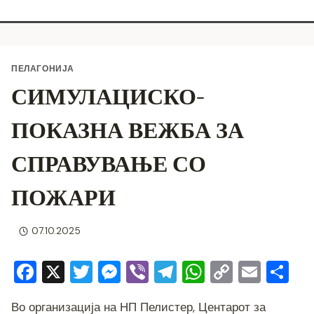
ПЕЛАГОНИЈА
СИМУЛАЦИСКО-
ПОКАЗНА ВЕЖБА ЗА
СПРАВУВАЊЕ СО
ПОЖАРИ
07.10.2025
F
X
T
M
Vi
T
W
C
E
S
a
wi
e
b
el
h
o
m
h
Во организација на НП Пелистер, Центарот за