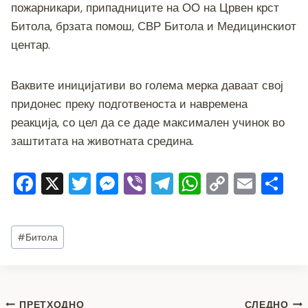
пожарникари, припадниците на ОО на Црвен крст
Битола, брзата помош, СВР Битола и Медицинскиот
центар.
Ваквите иницијативи во голема мерка даваат свој
придонес преку подготвеноста и навремена
реакција, со цел да се даде максимален учинок во
заштитата на животната средина.
F
X
T
M
Vi
T
W
C
E
S
a
wi
e
b
el
h
o
m
h
c
tt
ss
er
e
at
p
ai
ar
Post
#
Битола
e
er
e
gr
s
y
l
e
Tags:
b
n
a
A
Li
o
g
m
p
n
ПРЕТХОДНО
СЛЕДНО