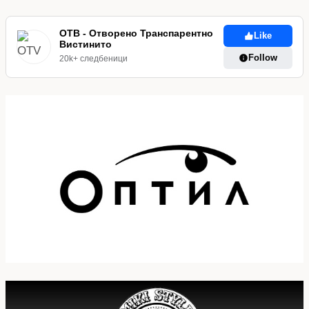
ОТВ - Отворено Транспарентно
Like
Вистинито
Follow
20k+ следбеници