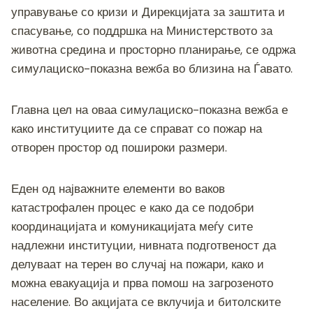
c
tt
ss
er
e
at
p
ai
ar
управување со кризи и Дирекцијата за заштита и
e
er
e
gr
s
y
l
e
спасување, со поддршка на Министерството за
b
n
a
A
Li
животна средина и просторно планирање, се одржа
o
g
m
p
n
симулациско-показна вежба во близина на Ѓавато.
o
er
p
k
k
Главна цел на оваа симулациско-показна вежба е
како институциите да се справат со пожар на
отворен простор од пошироки размери.
Еден од најважните елементи во ваков
катастрофален процес е како да се подобри
координацијата и комуникацијата меѓу сите
надлежни институции, нивната подготвеност да
делуваат на терен во случај на пожари, како и
можна евакуација и прва помош на загрозеното
население. Во акцијата се вклучија и битолските