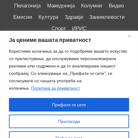
Пелагонија
Македонија
Колумни
Видео
Емисии
Култура
Здравје
Занимливости
Спорт
ИРИС
Ја цениме вашата приватност
Користиме колачиња за да го подобриме вашето искуство
со прелистување, да опслужуваме персонализирани
реклами или содржини и да го анализираме нашиот
Импресум
|
Маркетинг
сообраќај. Со кликнување на „Прифати ги сите“, се
согласувате со нашата употреба на
колачиња.
Политика за приватност
Прифати ги сите
Прилагоди
© 2018 - 2026 ОТВ
Одбиј ги сите