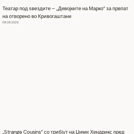
Театар под ѕвездите – „Девојките на Марко“ за првпат
на отворено во Кривогаштани
08.08.2026
„Strange Cousins“ со трибјут на Џими Хендрикс пред