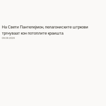
На Свети Пантелејмон, пелагониските штркови
тргнуваат кон потоплите краишта
09.08.2026