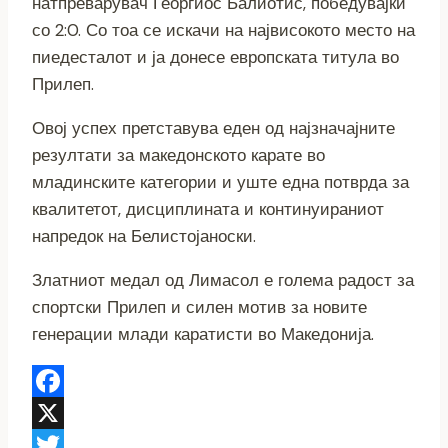
натпреварувач Георгиос Балиотис, победувајќи
со 2:0. Со тоа се искачи на највисокото место на
пиедесталот и ја донесе европската титула во
Прилеп.
Овој успех претставува еден од најзначајните
резултати за македонското карате во
младинските категории и уште една потврда за
квалитетот, дисциплината и континуираниот
напредок на Белистојаноски.
Златниот медал од Лимасол е голема радост за
спортски Прилеп и силен мотив за новите
генерации млади каратисти во Македонија.
Facebook
X