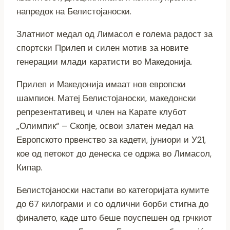
напредок на Белистојаноски.
Златниот медал од Лимасол е голема радост за
спортски Прилеп и силен мотив за новите
генерации млади каратисти во Македонија.
Прилеп и Македонија имаат нов европски
шампион. Матеј Белистојаноски, македонски
репрезентативец и член на Карате клубот
„Олимпик“ – Скопје, освои златен медал на
Европското првенство за кадети, јуниори и У21,
кое од петокот до денеска се одржа во Лимасол,
Кипар.
Белистојаноски настапи во категоријата кумите
до 67 килограми и со одлични борби стигна до
финалето, каде што беше поуспешен од грчкиот