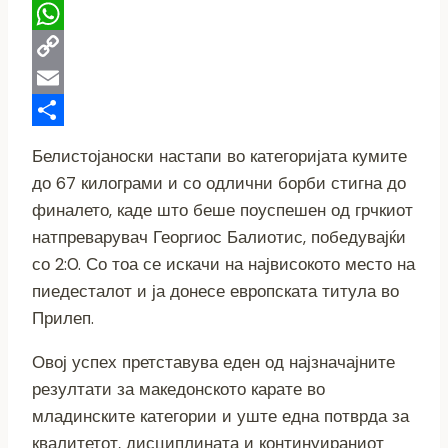
Telegram
WhatsApp
Copy
Link
Email
Share
Белистојаноски настапи во категоријата кумите
до 67 килограми и со одлични борби стигна до
финалето, каде што беше поуспешен од грчкиот
натпреварувач Георгиос Балиотис, победувајќи
со 2:0. Со тоа се искачи на највисокото место на
пиедесталот и ја донесе европската титула во
Прилеп.
Овој успех претставува еден од најзначајните
резултати за македонското карате во
младинските категории и уште една потврда за
квалитетот, дисциплината и континуираниот