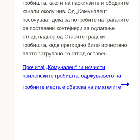
гробишта, како и на паркинзите и ободните
канали околу нив. Од „Комуналец“
посочуваат дека за потребите на граѓаните
се поставени контејнери за одлагање
отпад надвор од Старите градски
гробишта, каде претходно било исчистено
плато затрупано со отпад оставен…
Прочитај
„Комуналец“ ги исчисти
прилепските гробишта, одржувањето на
гробните места е обврска на имателите