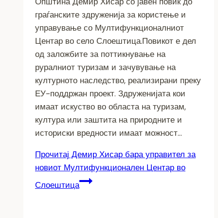
Општина Демир Хисар со јавен повик до
граѓанските здруженија за користење и
управување со Мултифункционалниот
Центар во село Слоештица.Повикот е дел
од заложбите за поттикнување на
руралниот туризам и зачувување на
културното наследство, реализирани преку
ЕУ-поддржан проект. Здруженијата кои
имаат искуство во областа на туризам,
култура или заштита на природните и
историски вредности имаат можност…
Прочитај
Демир Хисар бара управител за
новиот Мултифункционален Центар во
Слоештица