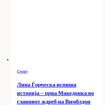
Спорт
Лина Ѓорческа испиша
историја – прва Македонка во
главниот ждреб на Вимблдон