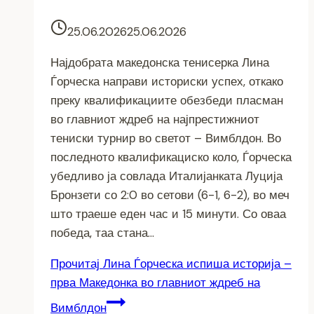
25.06.2026
25.06.2026
Најдобрата македонска тенисерка Лина
Ѓорческа направи историски успех, откако
преку квалификациите обезбеди пласман
во главниот ждреб на најпрестижниот
тениски турнир во светот – Вимблдон. Во
последното квалификациско коло, Ѓорческа
убедливо ја совлада Италијанката Луција
Бронзети со 2:0 во сетови (6-1, 6-2), во меч
што траеше еден час и 15 минути. Со оваа
победа, таа стана…
Прочитај
Лина Ѓорческа испиша историја –
прва Македонка во главниот ждреб на
Вимблдон