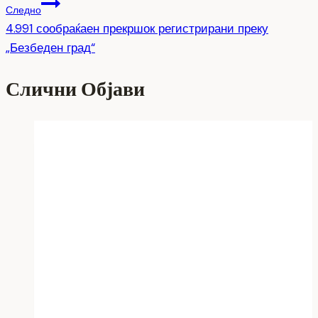
Следно
4.991 сообраќаен прекршок регистрирани преку
„Безбеден град“
Слични Објави