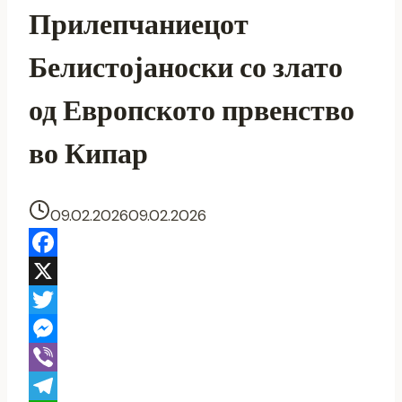
Прилепчаниецот
Белистојаноски со злато
од Европското првенство
во Кипар
09.02.2026
09.02.2026
Facebook
X
Twitter
Messenger
Viber