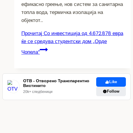
ефикасно греење, нов систем за санитарна
топла вода, термичка изолација на
објектот…
Прочитај
Со инвестиција од 4.672.878 евра
ќе се средува студентски дом „Орде
Чопела“
ОТВ - Отворено Транспарентно
Like
Вистинито
Follow
20k+ следбеници