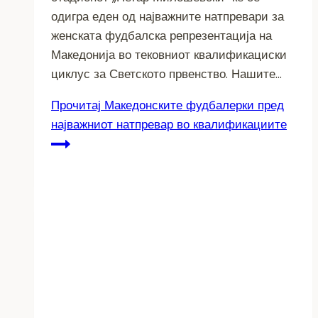
одигра еден од најважните натпревари за
женската фудбалска репрезентација на
Македонија во тековниот квалификациски
циклус за Светското првенство. Нашите…
Прочитај
Македонските фудбалерки пред
најважниот натпревар во квалификациите