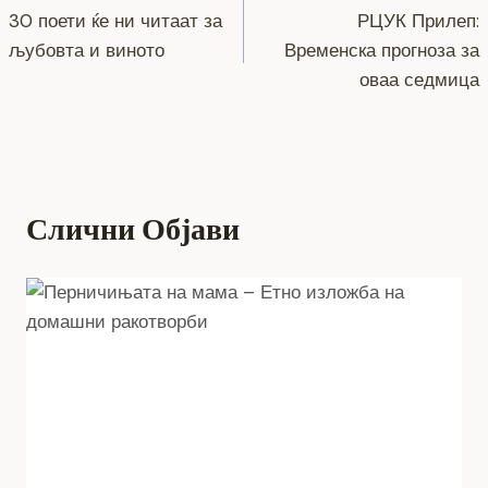
o
er
p
k
30 поети ќе ни читаат за
РЦУК Прилеп:
k
на
љубовта и виното
Временска прогноза за
напис
оваа седмица
Слични Објави