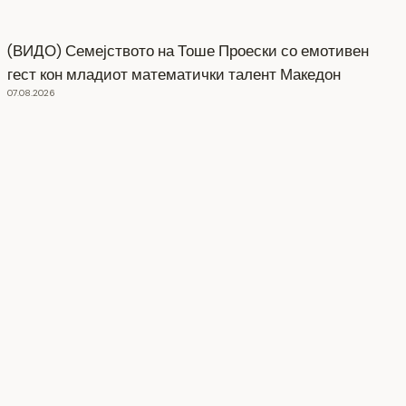
(ВИДО) Семејството на Тоше Проески со емотивен
гест кон младиот математички талент Македон
07.08.2026