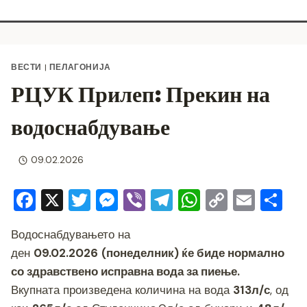
ВЕСТИ
|
ПЕЛАГОНИЈА
РЦУК Прилеп: Прекин на
водоснабдување
09.02.2026
F
X
T
M
Vi
T
W
C
E
S
a
wi
e
b
el
h
o
m
h
Водоснабдувањето на
c
tt
ss
er
e
at
p
ai
ar
ден
09.02.2026
(понеделник) ќе биде нормално
e
er
e
gr
s
y
l
e
со здравствено исправна вода за пиење.
b
n
a
A
Li
Вкупната произведена количина на вода
313л/с
, од