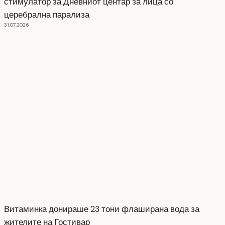
стимулатор за Дневниот центар за лица со
церебрална парализа
31.07.2026
Витаминка донираше 23 тони флаширана вода за
жителите на Гостивар