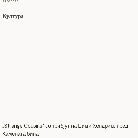
23.07.2026
Култура
„Strange Cousins“ со трибјут на Џими Хендрикс пред
Камената бина