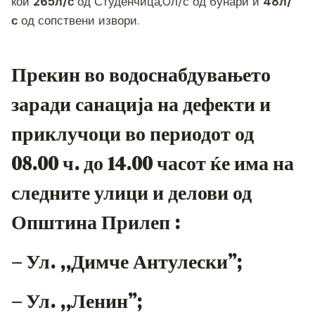
o
g
m
p
n
кои
265л/с
од Студенчица,0л/с од бунари и
48л/
o
er
p
k
с
од сопствени извори.
k
Прекин во водоснабдувањето
заради санација на дефекти и
приклучоци во периодот од
08.00 ч. до 14.00 часот ќе има на
следните улици и делови од
Општина Прилеп :
– Ул. ,,Димче Антулески”;
– Ул. ,,Ленин”;