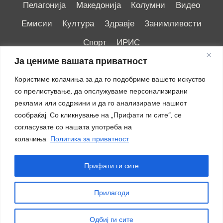
Пелагонија
Македонија
Колумни
Видео
Емисии
Култура
Здравје
Занимливости
Спорт
ИРИС
Ја цениме вашата приватност
Користиме колачиња за да го подобриме вашето искуство
со прелистување, да опслужуваме персонализирани
реклами или содржини и да го анализираме нашиот
Импресум
|
Маркетинг
сообраќај. Со кликнување на „Прифати ги сите“, се
согласувате со нашата употреба на
колачиња.
Политика за приватност
Прифати ги сите
Прилагоди
© 2018 - 2026 ОТВ
Одбиј ги сите