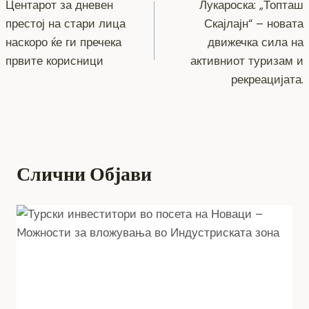
o
g
m
p
n
Центарот за дневен
Лукароска: „Топташ
на
престој на стари лица
Скајлајн“ – новата
o
er
p
k
напис
наскоро ќе ги пречека
движечка сила на
k
првите корисници
активниот туризам и
рекреацијата.
Слични Објави