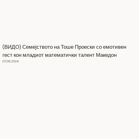
(ВИДО) Семејството на Тоше Проески со емотивен
гест кон младиот математички талент Македон
07.08.2026