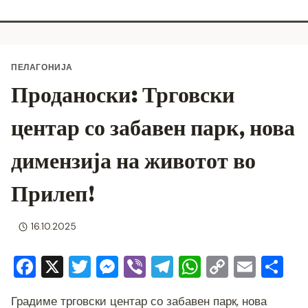
ПЕЛАГОНИЈА
Проданоски: Трговски
центар со забавен парк, нова
димензија на животот во
Прилеп!
16.10.2025
F
X
T
M
Vi
T
W
C
E
S
a
wi
e
b
el
h
o
m
h
Градиме трговски центар со забавен парк, нова