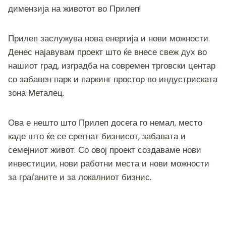
c
tt
ss
er
e
at
p
ai
ar
димензија на животот во Прилеп!
e
er
e
gr
s
y
l
e
b
n
a
A
Li
Прилеп заслужува нова енергија и нови можности.
o
g
m
p
n
Денес најавувам проект што ќе внесе свеж дух во
o
er
p
k
нашиот град, изградба на современ трговски центар
k
со забавен парк и паркинг простор во индустриската
зона Металец.
Ова е нешто што Прилеп досега го немал, место
каде што ќе се сретнат бизнисот, забавата и
семејниот живот. Со овој проект создаваме нови
инвестиции, нови работни места и нови можности
за граѓаните и за локалниот бизнис.