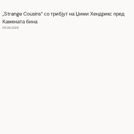
„Strange Cousins“ со трибјут на Џими Хендрикс пред
Камената бина
05.08.2026