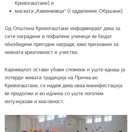
Кривогаштани) и
маската „Каменковци“ (I одделение, Обршани).
Од Општина Кривогаштани информираат дека за
сите наградени и пофалени ученици ќе бидат
обезбедени пригодни награди, како признание за
нивната креативност и учество.
Карневалот остави убави спомени и уште еднаш ја
потврди живата традиција на Прочка во
Кривогаштани, со надеж дека оваа манифестација
ќе продолжи и во иднина со уште поголем
ентузијазам и масовност.