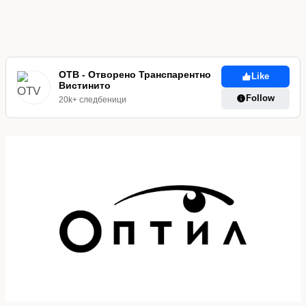
ОТВ - Отворено Транспарентно
Like
Вистинито
Follow
20k+ следбеници