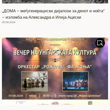
„ДОМА – меѓугенерациски дијалози за денот и ноќта“
– изложба на Александра и Илија Ацески
05.08.2026