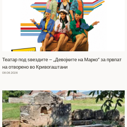
Театар под ѕвездите – „Девојките на Марко“ за првпат
на отворено во Кривогаштани
08.08.2026