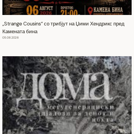
„Strange Cousins“ со трибјут на Џими Хендрикс пред
Камената бина
05.08.2026