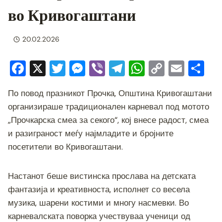
во Кривогаштани
20.02.2026
F
X
T
M
Vi
T
W
C
E
S
a
wi
e
b
el
h
o
m
h
По повод празникот Прочка, Општина Кривогаштани
c
tt
ss
er
e
at
p
ai
ar
организираше традиционален карневал под мотото
e
er
e
gr
s
y
l
e
„Прочкарска смеа за секого“, кој внесе радост, смеа
b
n
a
A
Li
и разиграност меѓу најмладите и бројните
o
g
m
p
n
посетители во Кривогаштани.
o
er
p
k
k
Настанот беше вистинска прослава на детската
фантазија и креативноста, исполнет со весела
музика, шарени костими и многу насмевки. Во
карневалската поворка учествуваа ученици од