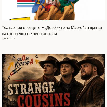
Театар под ѕвездите – „Девојките на Марко“ за првпат
на отворено во Кривогаштани
08.08.2026