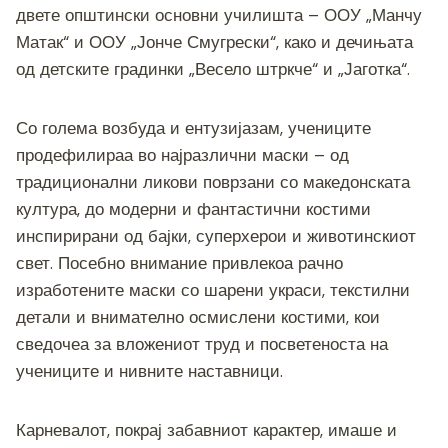
двете општински основни училишта – ООУ „Манчу
Матак“ и ООУ „Јонче Смугрески“, како и дечињата
од детските градинки „Весело штркче“ и „Јаготка“.
Со голема возбуда и ентузијазам, учениците
продефилираа во најразлични маски – од
традиционални ликови поврзани со македонската
култура, до модерни и фантастични костими
инспирирани од бајки, суперхерои и животинскиот
свет. Посебно внимание привлекоа рачно
изработените маски со шарени украси, текстилни
детали и внимателно осмислени костими, кои
сведочеа за вложениот труд и посветеноста на
учениците и нивните наставници.
Карневалот, покрај забавниот карактер, имаше и