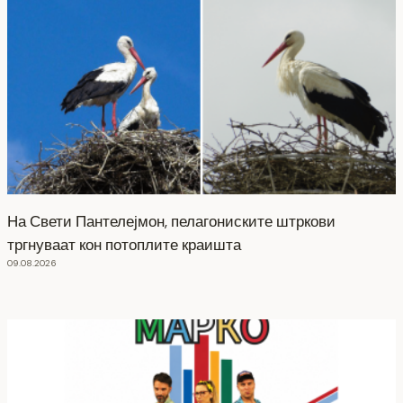
На Свети Пантелејмон, пелагониските штркови
тргнуваат кон потоплите краишта
09.08.2026