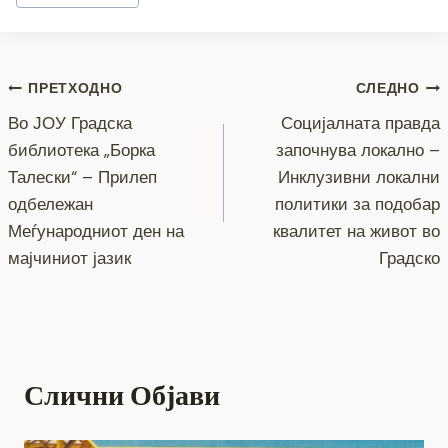
e
er
e
gr
s
y
l
e
Tags:
b
n
a
A
Li
o
g
m
p
n
Навигација
ПРЕТХОДНО
СЛЕДНО
o
er
p
k
Во ЈОУ Градска
Социјалната правда
k
на
библиотека „Борка
започнува локално –
напис
Талески“ – Прилеп
Инклузивни локални
одбележан
политики за подобар
Меѓународниот ден на
квалитет на живот во
мајчиниот јазик
Градско
Слични Објави