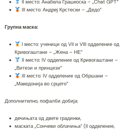
II место: Анабела Грашкоска – „Chat GPT“
III место: Андреј Крстески – „Дедо“
Групна маска:
I место: ученици од VII и VIII одделение од
Кривогаштани – „Жена – НЕ“
II место: IV одделение од Кривогаштани –
„Витези и принцези“
III место: IV одделение од Обршани –
„Македонија во срцето“
Дополнително, пофалби добија:
дечињата од двете градинки,
маската „Сончеви облачиња“ (II одделение,