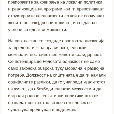
препораките за креирање на локални политики
и реализација на програми кои ги препознаваат
структурните нееднаквости со кои се соочуваат
жените во секојдневниот живот, и создаваат
услови за еднакви можности.
На овој настан се создаде простор за дискусија
за вредности – за правичност, еднакви
можности, достоинствен живот и солидарност.
Се потенцираше Родовата еднаквост не само
само законска обврска, туку морална и развојна
потреба. Должност на општината е да ги намали
социјалните разлики, да го унапреди квалитетот
на живот, да обезбеди еднакви можности и да
изгради родово сензитивни политики што ќе
создадат општество во кое секој човек се
чувствува вреднуван и поддржан.