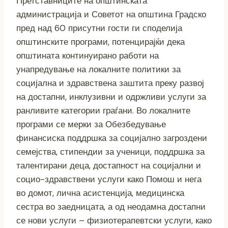
Претставниците на општинската
администрација и Советот на општина Градско
пред над 60 присутни гости ги споделија
општинските програми, потенцирајќи дека
општината континуирано работи на
унапредување на локалните политики за
социјална и здравствена заштита преку развој
на достапни, инклузивни и одржливи услуги за
ранливите категории граѓани. Во локалните
програми се мерки за Обезбедување
финансиска поддршка за социјално загроздени
семејства, стипендии за ученици, поддршка за
талентирани деца, достапност на социјални и
социо-здравствени услуги како Помош и нега
во домот, лична асистенција, медицинска
сестра во заедницата, а од неодамна достапни
се нови услуги – физиотерапевтски услуги, како