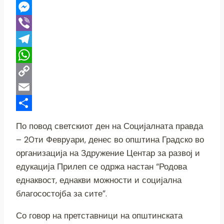
Twitter
Messenger
Viber
Telegram
WhatsApp
Copy
Link
Email
Share
По повод светскиот ден на Социјалната правда
– 20ти Февруари, денес во општина Градско во
организација на Здружение Центар за развој и
едукација Прилеп се одржа настан “Родова
еднаквост, еднакви можности и социјална
благосостојба за сите”.
Со говор на претставници на општинската