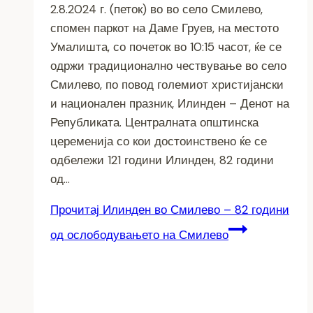
2.8.2024 г. (петок) во во село Смилево,
спомен паркот на Даме Груев, на местото
Умалишта, со почеток во 10:15 часот, ќе се
одржи традиционално чествување во село
Смилево, по повод големиот христијански
и национален празник, Илинден – Денот на
Републиката. Централната општинска
цеременија со кои достоинствено ќе се
одбележи 121 години Илинден, 82 години
од…
Прочитај
Илинден во Смилево – 82 години
од ослободувањето на Смилево