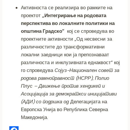
Активноста се реализира во рамките на
проектот
„Интегрирање на родовата
перспектива во локалните политики на
општина Градско”
кој се спроведува во
проектните активности „Од несвесни за
различностите до трансформативни
локални заедници кои ја препознаваат
различноста и инклузивната еднаквост“ кој
го спроведува
Сојуз-Национален совет за
родова рамноправност (НСРР), Полио
Плус – Движење против хендикеп и
Асоцијација за демократкси иницијативи
(АДИ) со подршка од
Делегацијата на
Европска Унија во Република Северна
Македонија.