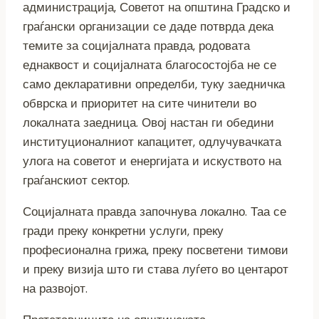
администрација, Советот на општина Градско и
граѓански организации се даде потврда дека
темите за социјалната правда, родовата
еднаквост и социјалната благосостојба не се
само декларативни определби, туку заедничка
обврска и приоритет на сите чинители во
локалната заедница. Овој настан ги обедини
институционалниот капацитет, одлучувачката
улога на советот и енергијата и искуството на
граѓанскиот сектор.
Социјалната правда започнува локално. Таа се
гради преку конкретни услуги, преку
професионална грижа, преку посветени тимови
и преку визија што ги става луѓето во центарот
на развојот.