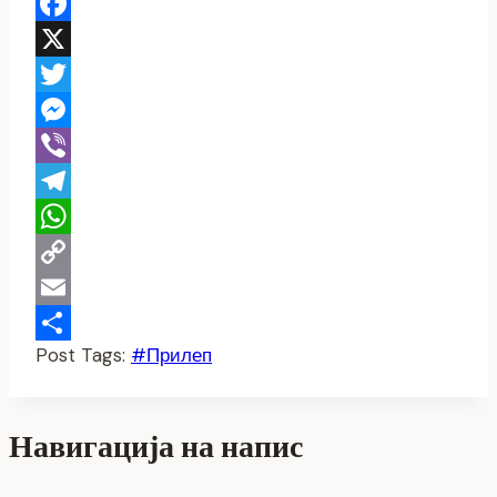
Facebook
X
Twitter
Messenger
Viber
Telegram
WhatsApp
Copy
Link
Email
Post Tags:
#
Прилеп
Share
Навигација на напис