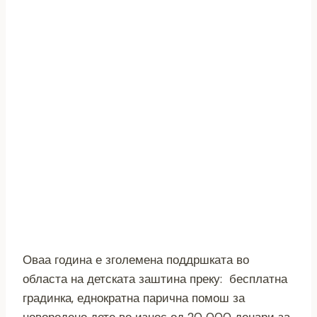
Оваа година е зголемена поддршката во
областа на детската заштина преку: бесплатна
градинка, еднократна парична помош за
новородено дете во износ од 20 000 денари за