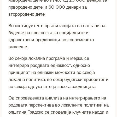
првородено дете, и 60 000 денари за
второродено дете.
Во континуитет е организацијата на настани за
будење на свесноста за социјалните и
здравствени предизвици во современото
живеење.
Во секоја локална програма и мерка, се
интегрира роодвата еднаквост, односно
принципот на еднакви можности во секоја
локална политика, во секој буџетски приоритет и
во секоја одлука што ја засега заедницата.
Од спроведената анализа на интегрирањето на
родовата перспектива во локалните политики на
општина Градско се споделија клучните наоди и