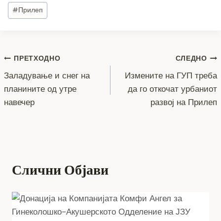
c
tt
ss
er
e
at
p
ai
ar
Post
#
Прилеп
e
er
e
gr
s
y
l
e
Tags:
b
n
a
A
Li
o
g
m
p
n
Навигација
ПРЕТХОДНО
СЛЕДНО
o
er
p
k
Заладување и снег на
Измените на ГУП треба
k
на
планините од утре
да го откочат урбаниот
напис
навечер
развој на Прилеп
Слични Објави