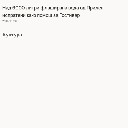
Над 6.000 литри флаширана вода од Прилеп
испратени како помош за Гостивар
23.07.2026
Култура