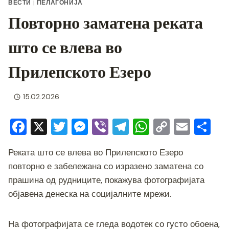
ВЕСТИ
|
ПЕЛАГОНИЈА
Повторно заматена реката
што се влева во
Прилепското Езеро
15.02.2026
F
X
T
M
Vi
T
W
C
E
S
a
wi
e
b
el
h
o
m
h
Реката што се влева во Прилепското Езеро
c
tt
ss
er
e
at
p
ai
ar
повторно е забележана со изразено заматена со
e
er
e
gr
s
y
l
e
прашина од рудниците, покажува фотографијата
b
n
a
A
Li
објавена денеска на социјалните мрежи.
o
g
m
p
n
o
er
p
k
На фотографијата се гледа водотек со густо обоена,