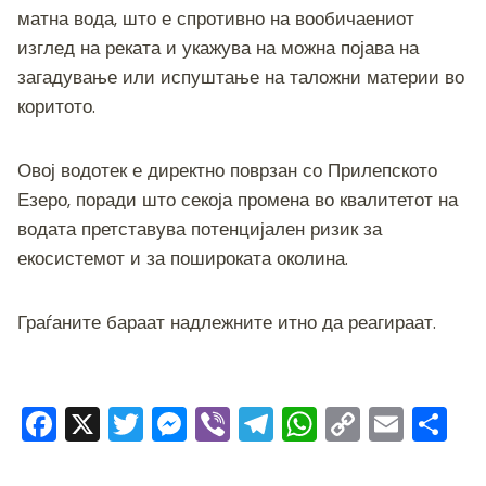
k
матна вода, што е спротивно на вообичаениот
изглед на реката и укажува на можна појава на
загадување или испуштање на таложни материи во
коритото.
Овој водотек е директно поврзан со Прилепското
Езеро, поради што секоја промена во квалитетот на
водата претставува потенцијален ризик за
екосистемот и за пошироката околина.
Граѓаните бараат надлежните итно да реагираат.
F
X
T
M
Vi
T
W
C
E
S
a
wi
e
b
el
h
o
m
h