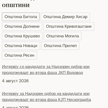
ОПШТИНИ
Општина Битола
Општина Демир Хисар
Општина Долнени
Општина Кривогаштани
Општина Крушево
Општина Могила
Интервју со кандидати за Надзорен одбор кои
Општина Новаци
Општина Прилеп
продолжуваат во втора фаза ЈКП Водовод
4 август 2026
Општина Ресен
Интервју за Надзорен одбор на кандидати кои
продолжуваат во втора фаза КЈП Нискоградба
4 август 2026
Интервју за Надзорен одбор на кандидати кои
продолжуваат во втора фаза ЈП за урбанистичко
планирање,проектирање и инжинеринг