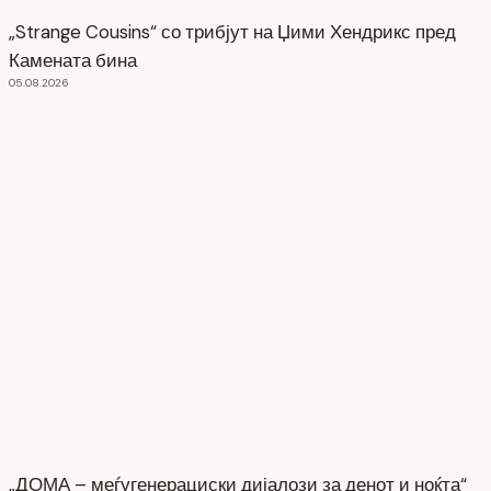
„Strange Cousins“ со трибјут на Џими Хендрикс пред
Камената бина
05.08.2026
„ДОМА – меѓугенерациски дијалози за денот и ноќта“