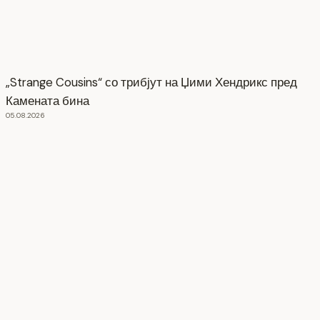
„Strange Cousins“ со трибјут на Џими Хендрикс пред
Камената бина
05.08.2026