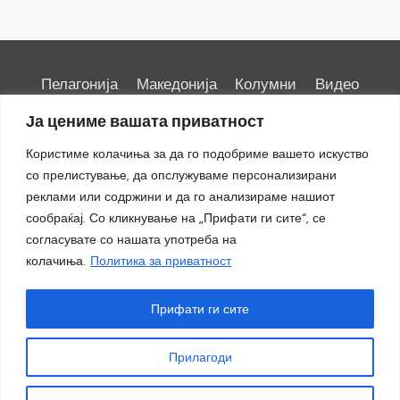
Пелагонија
Македонија
Колумни
Видео
Емисии
Култура
Здравје
Занимливости
Ја цениме вашата приватност
Спорт
ИРИС
Користиме колачиња за да го подобриме вашето искуство
со прелистување, да опслужуваме персонализирани
реклами или содржини и да го анализираме нашиот
сообраќај. Со кликнување на „Прифати ги сите“, се
Импресум
|
Маркетинг
согласувате со нашата употреба на
колачиња.
Политика за приватност
Прифати ги сите
Прилагоди
© 2018 - 2026 ОТВ