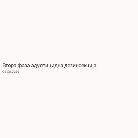
Втора фаза адултицидна дезинсекција
05.08.2026