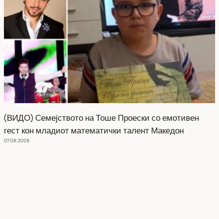
(ВИДО) Семејството на Тоше Проески со емотивен
гест кон младиот математички талент Македон
07.08.2026