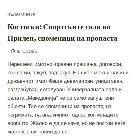
ПЕЛАГОНИЈА
Костоски: Спортските сали во
Прилеп, споменици на пропаста
16.10.2025
Нерешени имотно-правни прашања, договори,
концесии, закуп, подзакуп. На сите можни начини
државниот имот беше девалвиран, уништуван,
разграбуван, соголуван. Универзалната сала и
салата „Македонија“ не се само запуштени
објекти. Тие се споменици на пропаста, на
негрижата, на апатичниот однос кон младите
воопшто. Жално е да се каже, но не постои веќе
можност, ни начин да се…