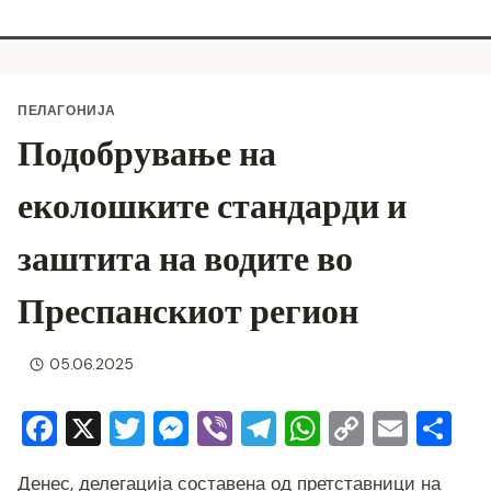
ПЕЛАГОНИЈА
Подобрување на
еколошките стандарди и
заштита на водите во
Преспанскиот регион
05.06.2025
F
X
T
M
Vi
T
W
C
E
S
a
wi
e
b
el
h
o
m
h
Денес, делегација составена од претставници на