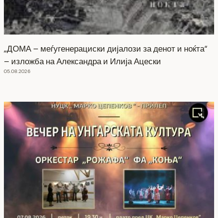
„ДОМА – меѓугенерациски дијалози за денот и ноќта“
– изложба на Александра и Илија Ацески
05.08.2026