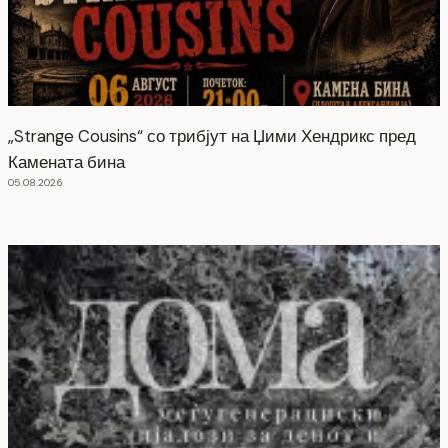
„Strange Cousins“ со трибјут на Џими Хендрикс пред
Камената бина
05.08.2026