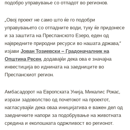
подобро управување со отпадот во регионов.
„Овој проект не само што ќе го подобри
управувањето со отпадните води, туку ќе придонесе
и за заштита на Преспанското Езеро, еден од
највредните природни ресурси во нашата држава,“
изјави
Јован Тозиевски – Градоначалник на
Општина Ресен
, додавајќи дека ова е значајна
инвестиција во иднината на заедниците во
Преспанскиот регион.
Амбасадорот на Европската Унија, Микалис Рокас,
изрази задоволство од почетокот на проектот,
нагласувајќи дека оваа иницијатива е важен дел од
заедничките напори за подобрување на животната
средина и еколошката одржливост во регионот.