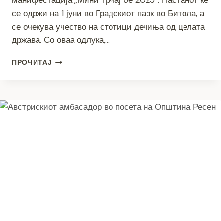
манифестација „Мини Трчај бе 2025“. Настанот ќе
се одржи на 1 јуни во Градскиот парк во Битола, а
се очекува учество на стотици дечиња од целата
држава. Со оваа одлука,…
ОПШТИНА
ПРОЧИТАЈ
НОВАЦИ
ГИ
ПОДДРЖУВА
НАЈМАЛИТЕ
ХЕРОИ
–
ЌЕ
ЈА
ПОКРИЕ
КОТИЗАЦИЈАТА
ЗА
УЧЕСТВО
НА
СИТЕ
ДЕЦА