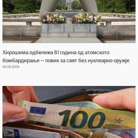
Хирошима одбележа 81 година од атомското
бомбардирање – повик за свет без нуклеарно оружје
06.08.2026