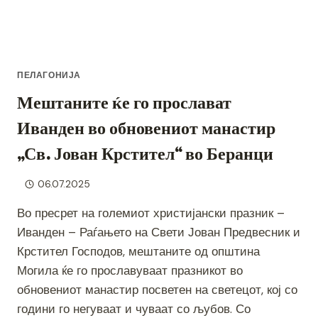
ПЕЛАГОНИЈА
Мештаните ќе го прослават
Иванден во обновениот манастир
„Св. Јован Крстител“ во Беранци
06.07.2025
Во пресрет на големиот христијански празник –
Иванден – Раѓањето на Свети Јован Предвесник и
Крстител Господов, мештаните од општина
Могила ќе го прославуваат празникот во
обновениот манастир посветен на светецот, кој со
години го негуваат и чуваат со љубов. Со