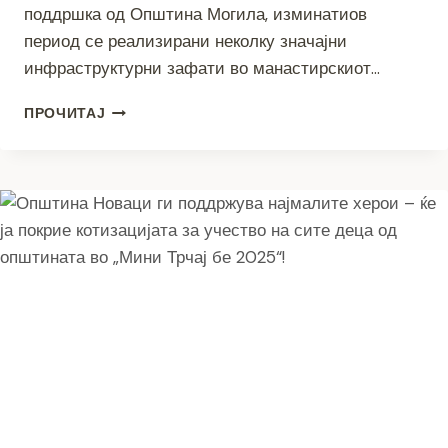
поддршка од Општина Могила, изминатиов
период се реализирани неколку значајни
инфраструктурни зафати во манастирскиот…
МЕШТАНИТЕ
ПРОЧИТАЈ
ЌЕ
ГО
ПРОСЛАВАТ
ИВАНДЕН
ВО
ОБНОВЕНИОТ
МАНАСТИР
„СВ.
ЈОВАН
КРСТИТЕЛ“
ВО
БЕРАНЦИ