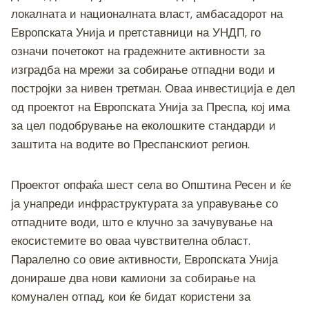
c
tt
ss
er
e
at
p
ai
ar
локалната и националната власт, амбасадорот на
e
er
e
gr
s
y
l
e
Европската Унија и претставници на УНДП, го
b
n
a
A
Li
означи почетокот на градежните активности за
o
g
m
p
n
изградба на мрежи за собирање отпадни води и
o
er
p
k
постројки за нивен третман. Оваа инвестиција е дел
од проектот на Европската Унија за Преспа, кој има
k
за цел подобрување на еколошките стандарди и
заштита на водите во Преспанскиот регион.
Проектот опфаќа шест села во Општина Ресен и ќе
ја унапреди инфраструктурата за управување со
отпадните води, што е клучно за зачувување на
екосистемите во оваа чувствителна област.
Паралелно со овие активности, Европската Унија
донираше два нови камиони за собирање на
комунален отпад, кои ќе бидат користени за