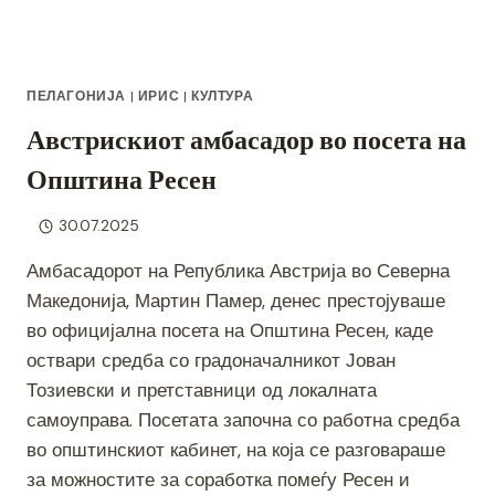
ОД
ОПШТИНАТА
ВО
„МИНИ
ПЕЛАГОНИЈА
|
ИРИС
|
КУЛТУРА
ТРЧАЈ
БЕ
Австрискиот амбасадор во посета на
2025“!
Општина Ресен
30.07.2025
Амбасадорот на Република Австрија во Северна
Македонија, Мартин Памер, денес престојуваше
во официјална посета на Општина Ресен, каде
оствари средба со градоначалникот Јован
Тозиевски и претставници од локалната
самоуправа. Посетата започна со работна средба
во општинскиот кабинет, на која се разговараше
за можностите за соработка помеѓу Ресен и