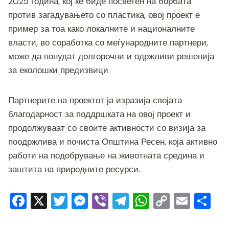
2025 година, кој ќе биде посветен на борбата
против загадувањето со пластика, овој проект е
пример за тоа како локалните и националните
власти, во соработка со меѓународните партнери,
може да понудат долгорочни и одржливи решенија
за еколошки предизвици.
Партнерите на проектот ја изразија својата
благодарност за поддршката на овој проект и
продолжуваат со своите активности со визија за
поодржлива и почиста Општина Ресен, која активно
работи на подобрување на животната средина и
заштита на природните ресурси.
F
X
T
M
Vi
T
W
C
E
S
a
wi
e
b
el
h
o
m
h