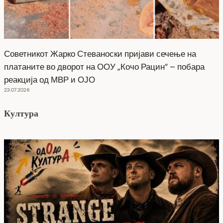
Советникот Жарко Стеваноски пријави сечење на
платаните во дворот на ООУ „Кочо Рацин“ – побара
реакција од МВР и ОЈО
23.07.2026
Култура