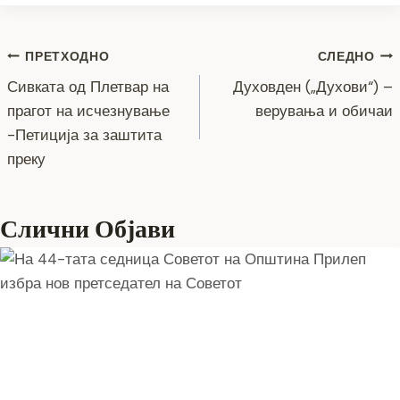
c
tt
ss
er
e
at
p
ai
ar
e
er
e
gr
s
y
l
e
Навигација
b
n
a
A
Li
ПРЕТХОДНО
СЛЕДНО
o
g
m
p
n
Сивката од Плетвар на
Духовден („Духови“) –
на
прагот на исчезнување
верувања и обичаи
o
er
p
k
напис
-Петиција за заштита
k
преку
Слични Објави