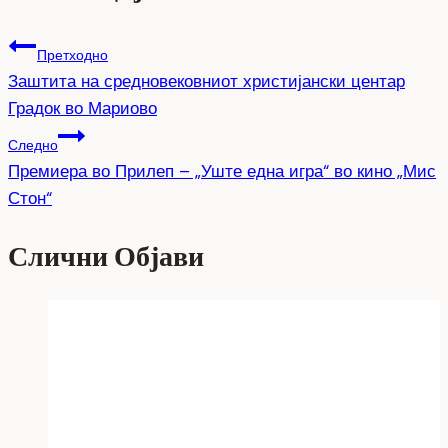
Претходно
Заштита на средновековниот христијански центар
Градок во Мариово
Следно
Премиера во Прилеп – „Уште една игра“ во кино „Мис
Стон“
Слични Објави