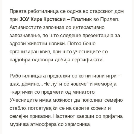
Првата работилница се одржа во старскиот дом
при
ЈОУ Кире Крстески – Платник
во Прилеп.
Активностите започнаа со интерактивно
запознавање, по што следеше презентација за
здрави животни навики. Потоа беше
организиран квиз, при што учесниците со
најдобри одговори добија сертификати.
Работилницата продолжи со когнитивни игри –
шах, домино, „Не лути се човече“ и меморија
-картички со предмети од минатото.
Учесниците имаа можност да пополнат семејно
стебло, потсетувајќи се на своите корени и
семејни приказни. Настанот заврши со пријатна
музичка атмосфера со хармоника.