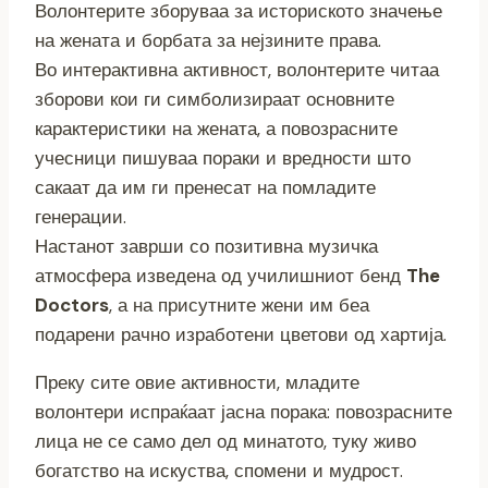
Волонтерите зборуваа за историското значење
на жената и борбата за нејзините права.
Во интерактивна активност, волонтерите читаа
зборови кои ги симболизираат основните
карактеристики на жената, а повозрасните
учесници пишуваа пораки и вредности што
сакаат да им ги пренесат на помладите
генерации.
Настанот заврши со позитивна музичка
атмосфера изведена од училишниот бенд
The
Doctors
, а на присутните жени им беа
подарени рачно изработени цветови од хартија.
Преку сите овие активности, младите
волонтери испраќаат јасна порака: повозрасните
лица не се само дел од минатото, туку живо
богатство на искуства, спомени и мудрост.