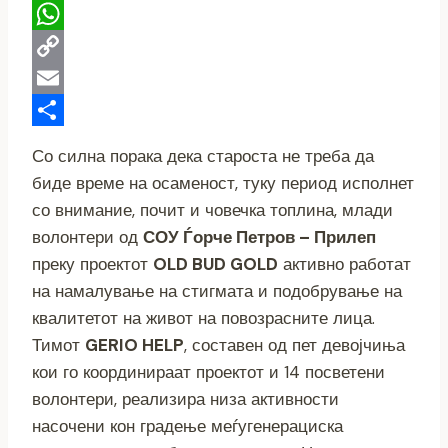
Telegram
WhatsApp
Copy
Link
Email
Share
Со силна порака дека староста не треба да
биде време на осаменост, туку период исполнет
со внимание, почит и човечка топлина, млади
волонтери од
СОУ Ѓорче Петров – Прилеп
преку проектот
OLD BUD GOLD
активно работат
на намалување на стигмата и подобрување на
квалитетот на живот на повозрасните лица.
Тимот
GERIO HELP
, составен од пет девојчиња
кои го координираат проектот и 14 посветени
волонтери, реализира низа активности
насочени кон градење меѓугенерациска