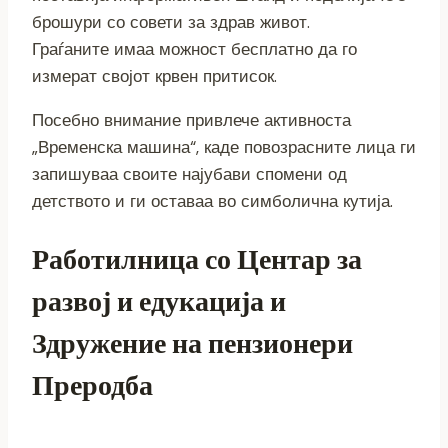
брошури со совети за здрав живот.
Граѓаните имаа можност бесплатно да го
измерат својот крвен притисок.
Посебно внимание привлече активноста
„Временска машина“, каде повозрасните лица ги
запишуваа своите најубави спомени од
детството и ги оставаа во симболична кутија.
Работилница со Центар за
развој и едукација и
Здружение на пензионери
Преродба