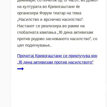
декември, со почеток од 13 часот, во Домот
на културата во Кривогаштани ќе
организира Форум театар на тема
„Насилство и врсничко насилство“.
Настанот се реализира во рамки на
глобалната кампања „16 дена активизам
против родово заснованото насилство“, со
цел подигнување…
Прочитај
Кривогаштани се приклучува кон
„16 дена активизам против насилството“