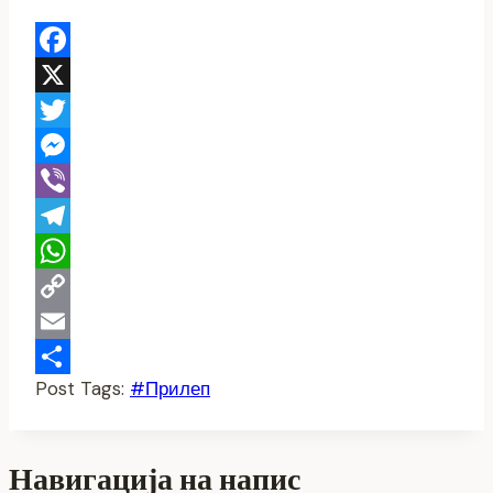
Facebook
X
Twitter
Messenger
Viber
Telegram
WhatsApp
Copy
Link
Email
Post Tags:
#
Прилеп
Share
Навигација на напис