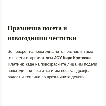
Празнична посета и
новогодишни честитки
Во пресрет на новогодишните празници, тимот
го посети старскиот дом
ЈОУ Кире Крстески –
Платник
, каде на повозрасните лица им подели
новогодишни честитки и им посака здравје,
радост и топлина во празничните денови.