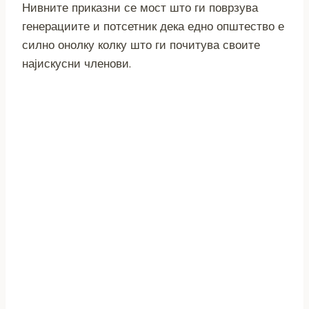
Нивните приказни се мост што ги поврзува
генерациите и потсетник дека едно општество е
силно онолку колку што ги почитува своите
најискусни членови.