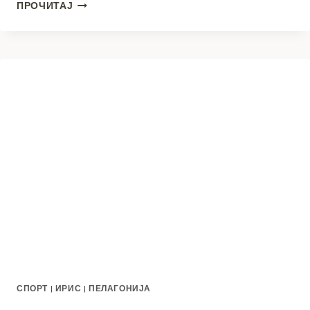
ОД
ПРОЧИТАЈ
КУРШУМ
ВО
КИЧМАТА
ДО
ЗИМСКА
ПАРАОЛИМПИЈАДА
–
ЗОРАН
ЈОВАНОВСКИ
ЌЕ
ИСПИШЕ
ИСТОРИЈА
ВО
МИЛАНО-
КОРТИНА
2026!
СПОРТ
|
ИРИС
|
ПЕЛАГОНИЈА