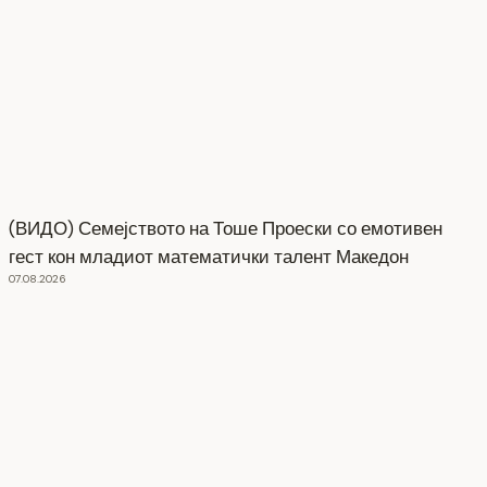
(ВИДО) Семејството на Тоше Проески со емотивен
гест кон младиот математички талент Македон
07.08.2026