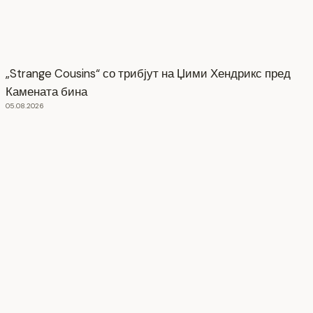
„Strange Cousins“ со трибјут на Џими Хендрикс пред
Камената бина
05.08.2026