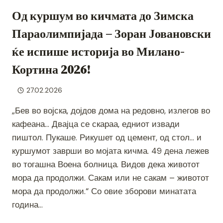
Од куршум во кичмата до Зимска
Параолимпијада – Зоран Јовановски
ќе испише историја во Милано-
Кортина 2026!
27.02.2026
„Бев во војска, дојдов дома на редовно, излегов во
кафеана… Двајца се скараа, едниот извади
пиштол. Пукаше. Рикушет од цемент, од стол… и
куршумот заврши во мојата кичма. 49 дена лежев
во тогашна Воена болница. Видов дека животот
мора да продолжи. Сакам или не сакам – животот
мора да продолжи.“ Со овие зборови минатата
година…