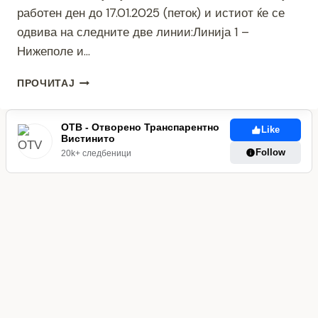
работен ден до 17.01.2025 (петок) и истиот ќе се
одвива на следните две линии:Линија 1 –
Нижеполе и…
БЕСПЛАТЕН
ПРОЧИТАЈ
ПРЕВОЗ
ДО
СКИЈАЧКИТЕ
ОТВ - Отворено Транспарентно
Like
Вистинито
ЦЕНТРИ
Follow
НИЖЕПОЛЕ
20k+ следбеници
И
КОПАНКИ