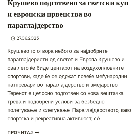
Крушево подготвено за светски куп
и европски првенства во
параглајдерство
27.06.2025
Крушево го отвора небото за најдобрите
параглајдеристи од светот и Европа Крушево и
ова лето ќе биде центарот на воздухопловните
спортови, каде ќе се одржат повеќе меѓународни
натпревари во параглајдерство и змејарство.
Теренот е целосно подготвен со нова вештачка
трева и подобрени услови за безбедно
полетување и слетување. Параглајдерството, како
спортска и рекреативна активност, сè…
КРУШЕВО
ПРОЧИТАЈ
ПОДГОТВЕНО