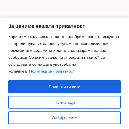
„ДОМА – меѓугенерациски дијалози за денот и ноќта“
Ја цениме вашата приватност
– изложба на Александра и Илија Ацески
05.08.2026
Користиме колачиња за да го подобриме вашето искуство
со прелистување, да опслужуваме персонализирани
реклами или содржини и да го анализираме нашиот
сообраќај. Со кликнување на „Прифати ги сите“, се
согласувате со нашата употреба на
колачиња.
Политика за приватност
Прифати ги сите
Прилагоди
Одбиј ги сите