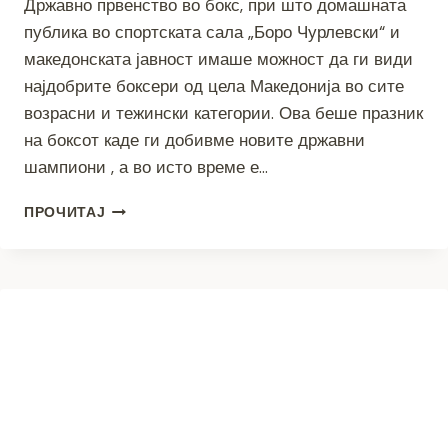
Државно првенство во бокс, при што домашната
публика во спортската сала „Боро Чурлевски“ и
македонската јавност имаше можност да ги види
најдобрите боксери од цела Македонија во сите
возрасни и тежински категории. Ова беше празник
на боксот каде ги добивме новите државни
шампиони , а во исто време е…
ПРАЗНИК
ПРОЧИТАЈ
НА
БОКСОТ
ВО
БИТОЛА
-ВОЗОБНОВЕН
ТУРНИРОТ
„БИТОЛСКИ
ПОБЕДНИК“