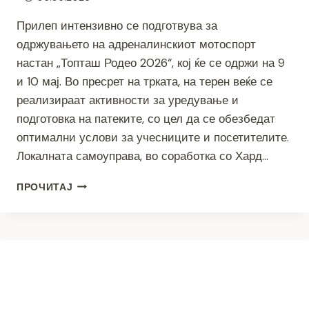
Прилеп интензивно се подготвува за
одржувањето на адреналинскиот мотоспорт
настан „Топташ Родео 2026“, кој ќе се одржи на 9
и 10 мај. Во пресрет на трката, на терен веќе се
реализираат активности за уредување и
подготовка на патеките, со цел да се обезбедат
оптимални услови за учесниците и посетителите.
Локалната самоуправа, во соработка со Хард…
ТОПТАШ
ПРОЧИТАЈ
РОДЕО
2026“
НА
ПРАГОТ
–
ИНТЕНЗИВНИ
ПОДГОТОВКИ