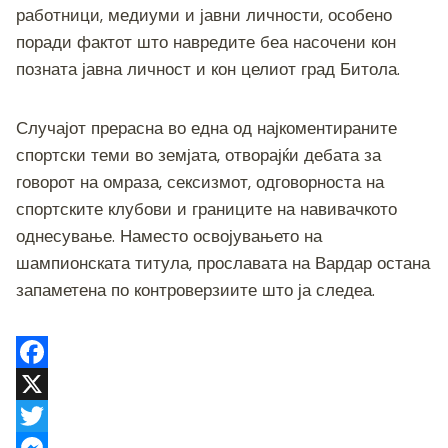
работници, медиуми и јавни личности, особено
поради фактот што навредите беа насочени кон
позната јавна личност и кон целиот град Битола.
Случајот прерасна во една од најкоментираните
спортски теми во земјата, отворајќи дебата за
говорот на омраза, сексизмот, одговорноста на
спортските клубови и границите на навивачкото
однесување. Наместо освојувањето на
шампионската титула, прославата на Вардар остана
запаметена по контроверзиите што ја следеа.
F
a
X
c
T