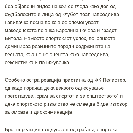
беа објавени видеа на кои се гледа како дел од
фудбалерите и лица од клубот пеат навредлива
навивачка песна во која се споменуваат
македонската пејачка Каролина Гочева и градот
Битола. Наместо спортскиот успех, во јавноста
доминираа реакциите поради содржината на
песната, која беше оценета како навредлива,
сексистичка и понижувачка.
Особено остра реакција пристигна од ФК Пелистер,
од каде порачаа дека ваквото однесување
претставува „срам за спортот и за општеството“ и
дека спортското ривалство не смее да биде изговор
за омраза и дискриминација.
Бројни реакции следуваа и од граѓани, спортски