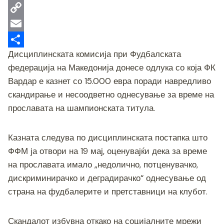
o
t
s
b
e
W
k
e
e
e
l
h
C
r
n
r
e
a
o
E
Дисциплинската комисија при Фудбалската
g
g
t
p
m
S
федерација на Македонија донесе одлука со која ФК
e
r
s
y
a
h
Вардар е казнет со 15.000 евра поради навредливо
r
a
A
L
i
a
скандирање и несоодветно однесување за време на
m
p
i
l
r
прославата на шампионската титула.
p
n
e
k
Казната следува по дисциплинската постапка што
ФФМ ја отвори на 19 мај, оценувајќи дека за време
на прославата имало „недолично, потценувачко,
дискриминирачко и деградирачко“ однесување од
страна на фудбалерите и претставници на клубот.
Скандалот избувна откако на социјалните мрежи