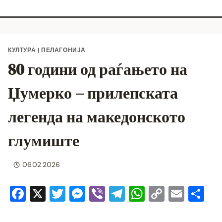
КУЛТУРА
|
ПЕЛАГОНИЈА
80 години од раѓањето на
Џумерко – прилепската
легенда на македонското
глумиште
06.02.2026
F
X
T
M
Vi
T
W
C
E
S
a
wi
e
b
el
h
o
m
h