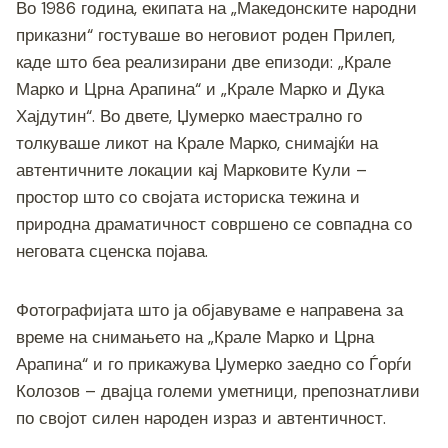
Во 1986 година, екипата на „Македонските народни
приказни“ гостуваше во неговиот роден Прилеп,
каде што беа реализирани две епизоди: „Крале
Марко и Црна Арапина“ и „Крале Марко и Дука
Хајдутин“. Во двете, Џумерко маестрално го
толкуваше ликот на Крале Марко, снимајќи на
автентичните локации кај Марковите Кули –
простор што со својата историска тежина и
природна драматичност совршено се совпадна со
неговата сценска појава.
Фотографијата што ја објавуваме е направена за
време на снимањето на „Крале Марко и Црна
Арапина“ и го прикажува Џумерко заедно со Ѓорѓи
Колозов – двајца големи уметници, препознатливи
по својот силен народен израз и автентичност.