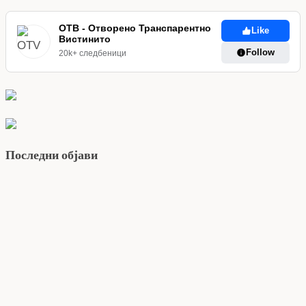
ОТВ - Отворено Транспарентно
Like
Вистинито
Follow
20k+ следбеници
Последни објави