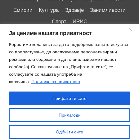
Емисии
Култура
Здравје
Занимливости
Спорт
ИРИС
Ја цениме вашата приватност
Користиме колачиња за да го подобриме вашето искуство
со прелистување, да опслужуваме персонализирани
реклами или содржини и да го анализираме нашиот
Импресум
|
Маркетинг
сообраќај. Со кликнување на „Прифати ги сите“, се
согласувате со нашата употреба на
колачиња.
Политика за приватност
Прифати ги сите
Прилагоди
© 2018 - 2026 ОТВ
Одбиј ги сите