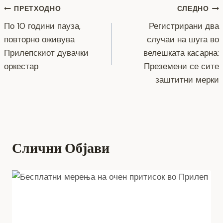
o
g
m
p
n
Навигација
ПРЕТХОДНО
СЛЕДНО
o
er
p
k
По 10 години пауза,
Регистрирани два
k
на
повторно оживува
случаи на шуга во
напис
Прилепскиот дувачки
велешката касарна:
оркестар
Преземени се сите
заштитни мерки
Слични Објави