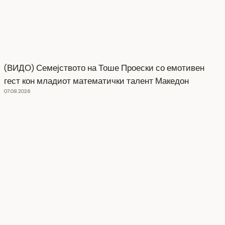
(ВИДО) Семејството на Тоше Проески со емотивен
гест кон младиот математички талент Македон
07.08.2026