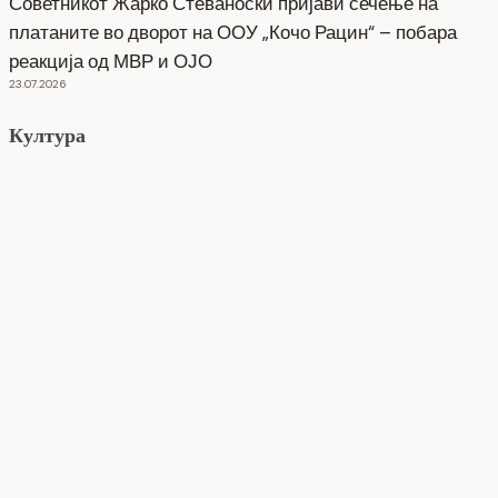
Советникот Жарко Стеваноски пријави сечење на
платаните во дворот на ООУ „Кочо Рацин“ – побара
реакција од МВР и ОЈО
23.07.2026
Култура