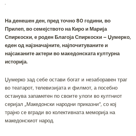
c
tt
ss
er
e
at
p
ai
ar
.
e
er
e
gr
s
y
l
e
b
n
a
A
Li
На денешен ден, пред точно 80 години, во
o
g
m
p
n
Прилеп, во семејството на Киро и Марија
Спиркоски, е роден Благоја Спиркоски – Џумерко,
o
er
p
k
еден од најзначајните, најпочитуваните и
k
најсаканите актери во македонската културна
историја.
Џумерко зад себе остави богат и незаборавен траг
во театарот, телевизијата и филмот, а посебно
останува запаметен по своите улоги во култниот
серијал „Македонски народни приказни“, со кој
трајно се вгради во колективната меморија на
македонскиот народ.