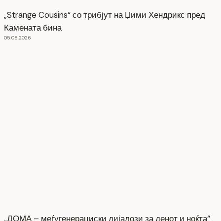
„Strange Cousins“ со трибјут на Џими Хендрикс пред
Камената бина
05.08.2026
„ДОМА – меѓугенерациски дијалози за денот и ноќта“