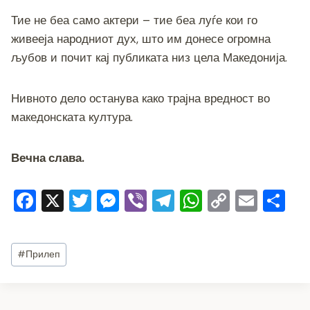
Тие не беа само актери – тие беа луѓе кои го
живееја народниот дух, што им донесе огромна
љубов и почит кај публиката низ цела Македонија.
Нивното дело останува како трајна вредност во
македонската култура.
Вечна слава.
F
X
T
M
Vi
T
W
C
E
S
a
wi
e
b
el
h
o
m
h
c
tt
ss
er
e
at
p
ai
ar
Post
#
Прилеп
e
er
e
gr
s
y
l
e
Tags:
b
n
a
A
Li