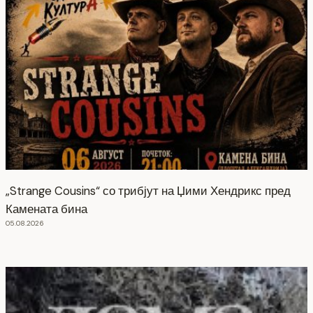
„Strange Cousins“ со трибјут на Џими Хендрикс пред
Камената бина
05.08.2026