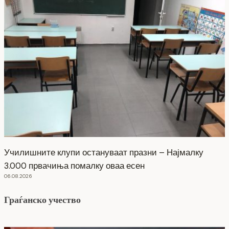
Училишните клупи остануваат празни – Најмалку
3.000 првачиња помалку оваа есен
06.08.2026
Граѓанско учество