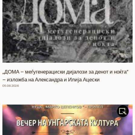
„ДОМА – меѓугенерациски дијалози за денот и ноќта“
– изложба на Александра и Илија Ацески
05.08.2026