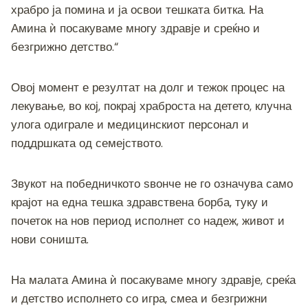
храбро ја помина и ја освои тешката битка. На
Амина ѝ посакуваме многу здравје и среќно и
безгрижно детство.“
Овој момент е резултат на долг и тежок процес на
лекување, во кој, покрај храброста на детето, клучна
улога одиграле и медицинскиот персонал и
поддршката од семејството.
Звукот на победничкото ѕвонче не го означува само
крајот на една тешка здравствена борба, туку и
почеток на нов период исполнет со надеж, живот и
нови соништа.
На малата Амина ѝ посакуваме многу здравје, среќа
и детство исполнето со игра, смеа и безгрижни