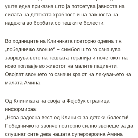
c
tt
ss
er
e
at
p
ai
ar
уште една приказна што ја потсетува јавноста на
e
er
e
gr
s
y
l
e
силата на детската храброст и на важноста на
b
n
a
A
Li
надежта во борбата со тешките болести.
o
g
m
p
n
o
er
p
k
Во ходниците на Клиниката повторно одекна т.н.
k
„победничко ѕвонче“ – симбол што го означува
завршувањето на тешката терапија и почетокот на
ново поглавје во животот на малите пациенти.
Овојпат ѕвончето го означи крајот на лекувањето на
малата Амина.
Од Клиниката на својата Фејсбук страница
информираа:
„Нова радосна вест од Клиника за детски болести!
Победничкото ѕвонче повторно силно звонеше за да
слушнат сите дека нашата суперхероина Амина