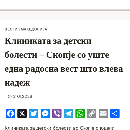
ВЕСТИ
|
МАКЕДОНИЈА
Клиниката за детски
болести – Скопје со уште
една радосна вест што влева
надеж
31.01.2026
F
X
T
M
Vi
T
W
C
E
S
a
wi
e
b
el
h
o
m
h
Клиниката за детски болести во Скопје сподели