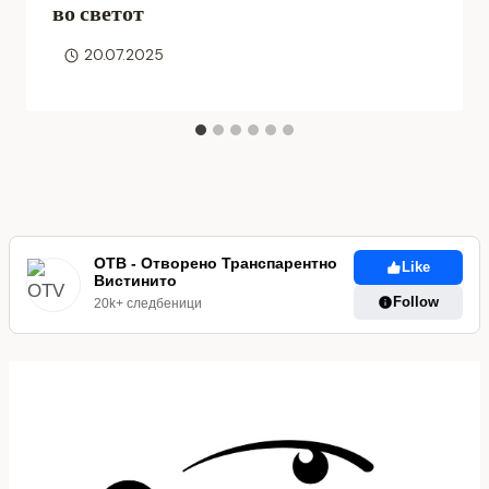
во светот
20.07.2025
ОТВ - Отворено Транспарентно
Like
Вистинито
Follow
20k+ следбеници