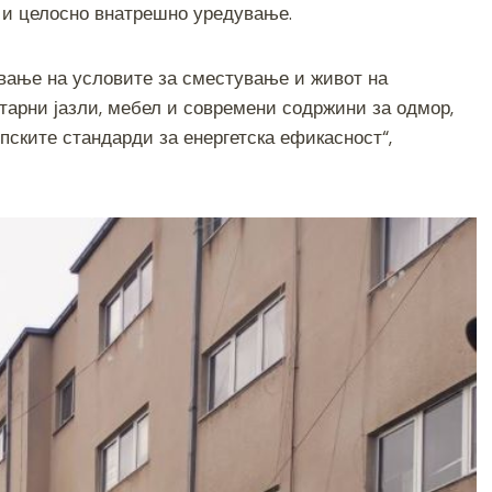
ко и целосно внатрешно уредување.
ување на условите за сместување и живот на
тарни јазли, мебел и современи содржини за одмор,
опските стандарди за енергетска ефикасност“,