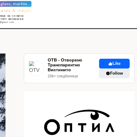
ОТВ - Отворено
Like
Транспарентно
Вистинито
Follow
20k+ следбеници