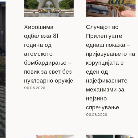
Хирошима
Случајот во
одбележа 81
Прилеп уште
година од
еднаш покажа –
атомското
пријавувањето на
бомбардирање –
корупцијата е
повик за свет без
еден од
нуклеарно оружје
најефикасните
06.08.2026
механизми за
нејзино
спречување
06.08.2026