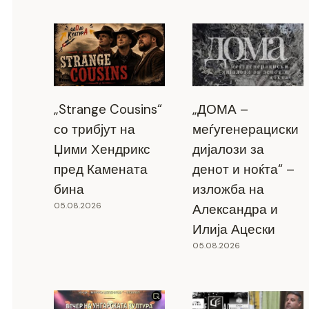
„Strange Cousins“
„ДОМА –
со трибјут на
меѓугенерациски
Џими Хендрикс
дијалози за
пред Камената
денот и ноќта“ –
бина
изложба на
05.08.2026
Александра и
Илија Ацески
05.08.2026