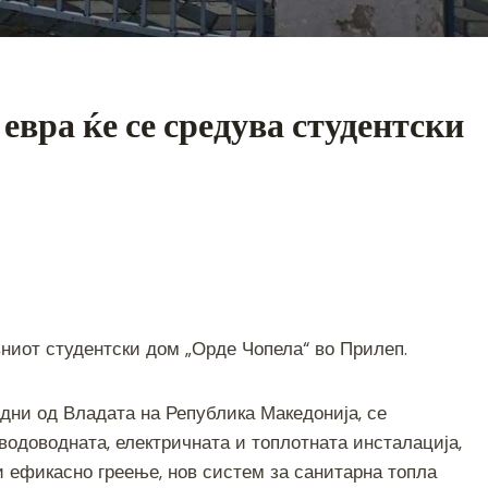
 евра ќе се средува студентски
S
h
ниот студентски дом „Орде Чопела“ во Прилеп.
ar
e
едни од Владата на Република Македонија, се
водоводната, електричната и топлотната инсталација,
 ефикасно греење, нов систем за санитарна топла