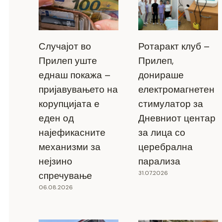
Случајот во
Ротаракт клуб –
Прилеп уште
Прилеп,
еднаш покажа –
донираше
пријавувањето на
електромагнетен
корупцијата е
стимулатор за
еден од
Дневниот центар
најефикасните
за лица со
механизми за
церебрална
нејзино
парализа
31.07.2026
спречување
06.08.2026