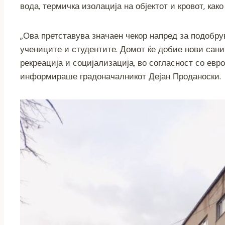
o
er
p
k
вода, термичка изолација на објектот и кровот, ка
k
„Ова претставува значаен чекор напред за подобр
учениците и студентите. Домот ќе добие нови сани
рекреација и социјализација, во согласност со евр
информираше градоначалникот Дејан Проданоски.