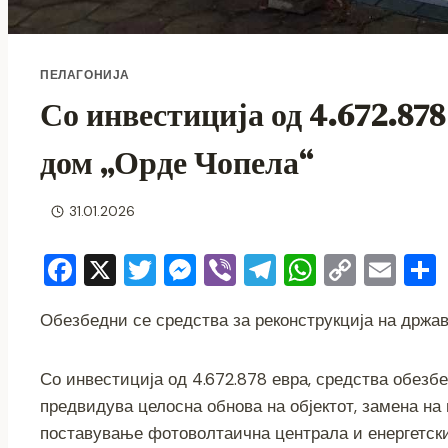
ПЕЛАГОНИЈА
Со инвестиција од 4.672.878
дом „Орде Чопела“
31.01.2026
F
X
T
M
Vi
T
W
C
E
a
wi
e
b
el
h
o
m
Обезбедни се средства за реконструкција на држав
c
tt
ss
er
e
at
p
ai
e
er
e
gr
s
y
l
Со инвестиција од 4.672.878 евра, средства обезб
b
n
a
A
Li
предвидува целосна обнова на објектот, замена на 
o
g
m
p
n
поставување фотоволтаична централа и енергетски