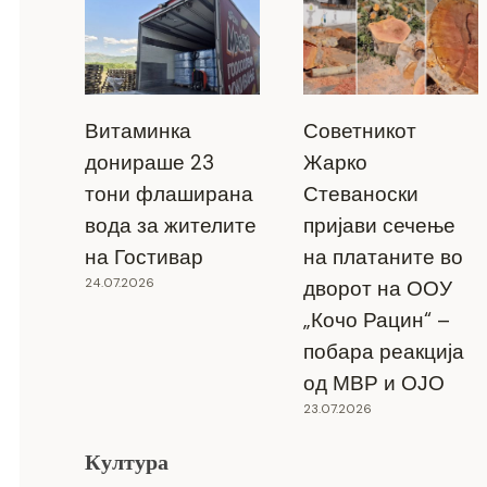
Витаминка
Советникот
донираше 23
Жарко
тони флаширана
Стеваноски
вода за жителите
пријави сечење
на Гостивар
на платаните во
24.07.2026
дворот на ООУ
„Кочо Рацин“ –
побара реакција
од МВР и ОЈО
23.07.2026
Култура