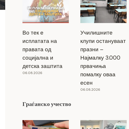
Во тек е
Училишните
исплатата на
клупи остануваат
правата од
празни –
социјална и
Најмалку 3.000
детска заштита
првачиња
06.08.2026
помалку оваа
есен
06.08.2026
Граѓанско учество