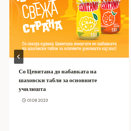
Со Цевитана до набавката на
шаховски табли за основните
училишта
01.08.2023