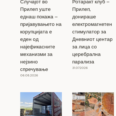
Случајот во
Ротаракт клуб –
Прилеп уште
Прилеп,
еднаш покажа –
донираше
пријавувањето на
електромагнетен
корупцијата е
стимулатор за
еден од
Дневниот центар
најефикасните
за лица со
механизми за
церебрална
нејзино
парализа
РАБОТНО АНГАЖИРАЊЕ НА 18
31.07.2026
спречување
НЕВРАБОТЕНИ ЛИЦА СО СРЕДНО
06.08.2026
ОБРАЗОВАНИЕ ЗА ДОСТАВА НА
РЕШЕНИЈА И ПОКАНИ ЗА ДАНОК
НА ИМОТ ДО ГРАЃАНИТЕ
20.01.2025