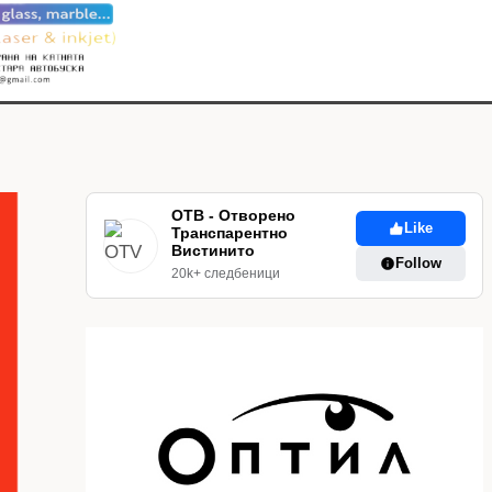
ОТВ - Отворено
Like
Транспарентно
Вистинито
Follow
20k+ следбеници