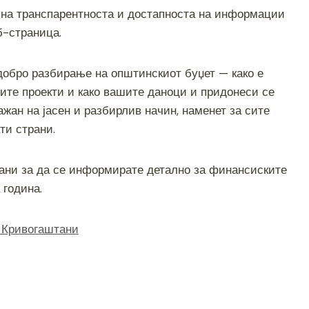
h
 на транспарентноста и достапноста на информации
ar
б-страница.
e
одобро разбирање на општинскиот буџет — како е
ните проекти и како вашите даноци и придонеси се
ажан на јасен и разбирлив начин, наменет за сите
ти страни.
ани за да се информирате детално за финансиските
 година.
а Кривогаштани
S
h