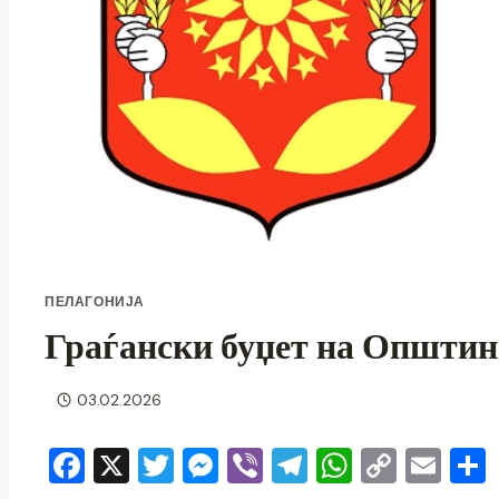
ПЕЛАГОНИЈА
Граѓански буџет на Општи
03.02.2026
F
X
T
M
Vi
T
W
C
E