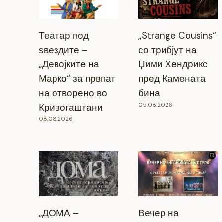
Театар под
„Strange Cousins“
ѕвездите –
со трибјут на
„Девојките на
Џими Хендрикс
Марко“ за првпат
пред Камената
на отворено во
бина
05.08.2026
Кривогаштани
08.08.2026
„ДОМА –
Вечер на