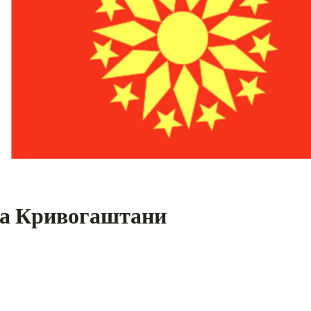
на Кривогаштани
S