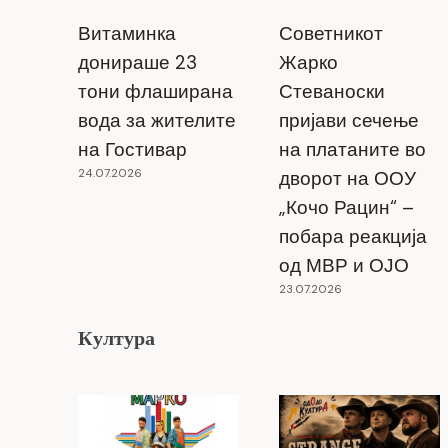
Витаминка
Советникот
донираше 23
Жарко
тони флаширана
Стеваноски
вода за жителите
пријави сечење
на Гостивар
на платаните во
24.07.2026
дворот на ООУ
„Кочо Рацин“ –
побара реакција
од МВР и ОЈО
23.07.2026
Култура