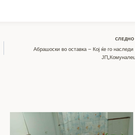
ar
e
СЛЕДНО
Абрашоски во оставка – Кој ќе го наследи
ЈП„Комуналец