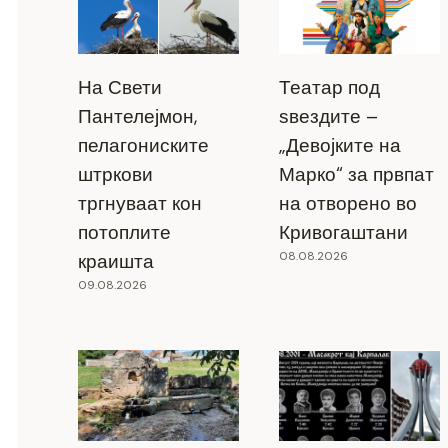
На Свети
Театар под
Пантелејмон,
ѕвездите –
пелагониските
„Девојките на
штркови
Марко“ за првпат
тргнуваат кон
на отворено во
потоплите
Кривогаштани
08.08.2026
краишта
09.08.2026