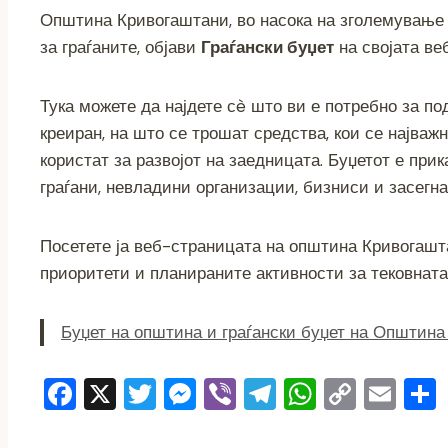
a
wi
e
b
el
h
o
m
Општина Кривогаштани, во насока на зголемување
c
tt
ss
er
e
at
p
ai
за граѓаните, објави
Граѓански буџет
на својата ве
e
er
e
gr
s
y
l
b
n
a
A
Li
Тука можете да најдете сè што ви е потребно за п
o
g
m
p
n
креиран, на што се трошат средства, кои се најваж
o
er
p
k
користат за развојот на заедницата. Буџетот е прик
k
граѓани, невладини организации, бизниси и засегна
Посетете ја веб-страницата на општина Кривогашт
приоритети и планираните активности за тековната
Буџет на општина и граѓански буџет на Општин
F
X
T
M
Vi
T
W
C
E
a
wi
e
b
el
h
o
m